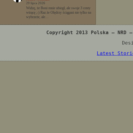
29 lipca 2026
Widzę, że Boni mnie ubiegł, ale swoje 3 centy
wtrącę ;-) Raz że Olędrzy ściągani nie tylko na
wybrzeże, ale…
Copyright 2013 Polska – NRD –
Des
Latest Stori