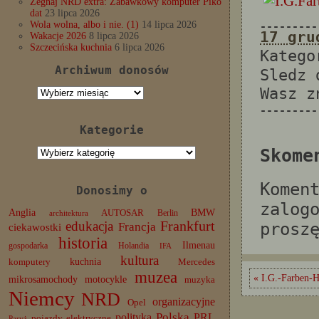
Żegnaj NRD extra: Zabawkowy komputer Piko
dat
23 lipca 2026
Wola wolna, albo i nie. (1)
14 lipca 2026
---------
17 gru
Wakacje 2026
8 lipca 2026
Szczecińska kuchnia
6 lipca 2026
Katego
Archiwum donosów
Sledz
Wasz 
Archiwum
donosów
---------
Kategorie
Kategorie
Skome
Komen
Donosimy o
zalog
Anglia
BMW
AUTOSAR
Berlin
architektura
edukacja
Frankfurt
prosz
Francja
ciekawostki
historia
Ilmenau
gospodarka
Holandia
IFA
kultura
komputery
kuchnia
Mercedes
muzea
« I.G.-Farben-H
mikrosamochody
motocykle
muzyka
Niemcy
NRD
organizacyjne
Opel
Polska
PRL
polityka
pojazdy elektryczne
Paryż