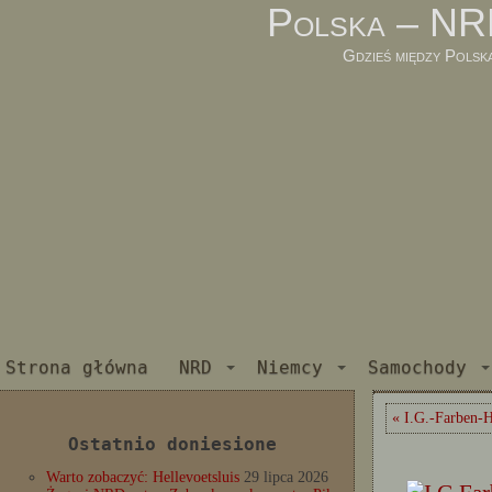
Polska – NR
Gdzieś między Polsk
Strona główna
NRD
Niemcy
Samochody
« I.G.-Farben-H
Ostatnio doniesione
Warto zobaczyć: Hellevoetsluis
29 lipca 2026