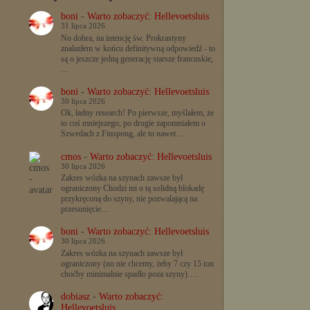
boni
-
Warto zobaczyć: Hellevoetsluis
31 lipca 2026
No dobra, na intencję św. Prokrastyny
znalazłem w końcu definitywną odpowiedź - to
są o jeszcze jedną generację starsze francuskie,
…
boni
-
Warto zobaczyć: Hellevoetsluis
30 lipca 2026
Ok, ładny research! Po pierwsze, myślałem, że
to coś mniejszego, po drugie zapomniałem o
Szwedach z Finspong, ale to nawet…
cmos
-
Warto zobaczyć: Hellevoetsluis
30 lipca 2026
Zakres wózka na szynach zawsze był
ograniczony Chodzi mi o tą solidną blokadę
przykręconą do szyny, nie pozwalającą na
przesunięcie…
boni
-
Warto zobaczyć: Hellevoetsluis
30 lipca 2026
Zakres wózka na szynach zawsze był
ograniczony (no nie chcemy, żeby 7 czy 15 ton
choćby minimalnie spadło poza szyny).…
dobiasz
-
Warto zobaczyć:
Hellevoetsluis