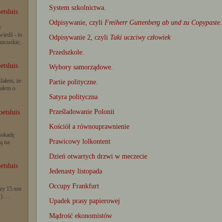
System szkolnictwa.
etsluis
Odpisywanie, czyli
Freiherr Guttenberg ab und zu Copypaste
.
y
iedź - to
Odpisywanie 2, czyli
Taki uczciwy człowiek
rancuskie,
Przedszkole.
etsluis
Wybory samorządowe.
lałem, że
Partie polityczne.
iałem o
Satyra polityczna
Prześladowanie Polonii
etsluis
Kościół a równouprawnienie
lokadę
Prawicowy lolkontent
ą na
Dzień otwartych drzwi w meczecie
etsluis
Jedenasty listopada
Occupy Frankfurt
zy 15 ton
y).…
Upadek prasy papierowej
Mądrość ekonomistów