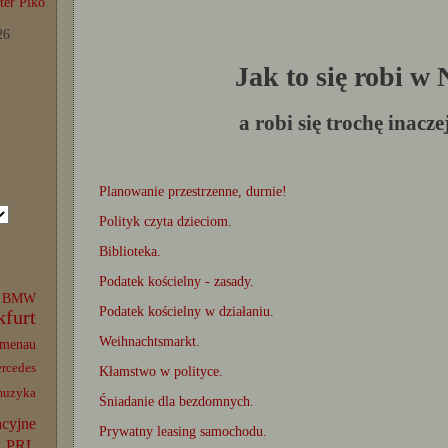
er Piko
26
Jak to się robi w
a robi się trochę inacze
Planowanie przestrzenne, durnie!
Polityk czyta dzieciom.
Biblioteka.
Podatek kościelny - zasady.
BMW
Podatek kościelny w działaniu.
kfurt
Weihnachtsmarkt.
lmenau
rcedes
Kłamstwo w polityce.
muzyka
Śniadanie dla bezdomnych.
acyjne
Prywatny leasing samochodu.
PRL