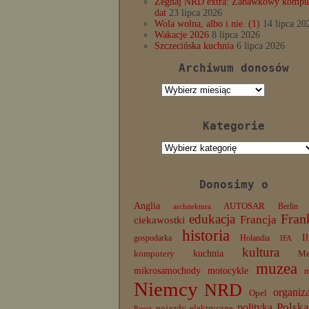
Żegnaj NRD extra: Zabawkowy komput
dat
23 lipca 2026
Wola wolna, albo i nie. (1)
14 lipca 20
Wakacje 2026
8 lipca 2026
Szczecińska kuchnia
6 lipca 2026
Archiwum donosów
Archiwum
donosów
Kategorie
Kategorie
Donosimy o
Anglia
AUTOSAR
Berlin
architektura
edukacja
Fran
Francja
ciekawostki
historia
I
gospodarka
Holandia
IFA
kultura
komputery
kuchnia
Me
muzea
mikrosamochody
motocykle
Niemcy
NRD
organiz
Opel
Polska
polityka
pojazdy elektryczne
Paryż