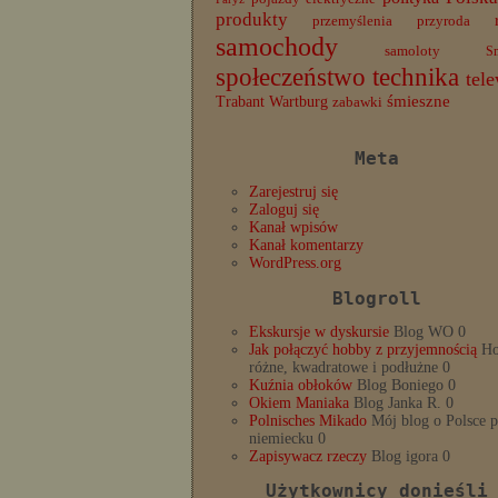
produkty
przemyślenia
przyroda
samochody
samoloty
S
społeczeństwo
technika
tele
Trabant
śmieszne
Wartburg
zabawki
Meta
Zarejestruj się
Zaloguj się
Kanał wpisów
Kanał komentarzy
WordPress.org
Blogroll
Ekskursje w dyskursie
Blog WO 0
Jak połączyć hobby z przyjemnością
Ho
różne, kwadratowe i podłużne 0
Kuźnia obłoków
Blog Boniego 0
Okiem Maniaka
Blog Janka R. 0
Polnisches Mikado
Mój blog o Polsce 
niemiecku 0
Zapisywacz rzeczy
Blog igora 0
Użytkownicy donieśli