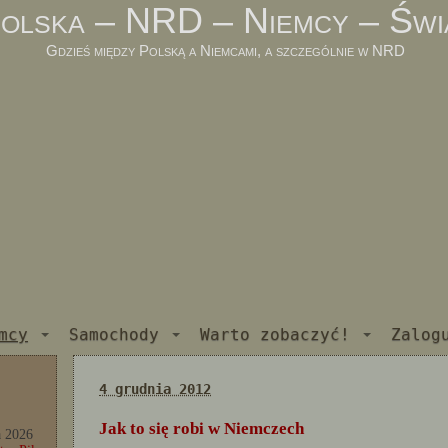
olska – NRD – Niemcy – Świ
Gdzieś między Polską a Niemcami, a szczególnie w NRD
mcy
Samochody
Warto zobaczyć!
Zalog
4 grudnia 2012
Jak to się robi w Niemczech
a 2026