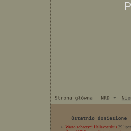
P
Strona główna
NRD
Nie
Ostatnio doniesione
Warto zobaczyć: Hellevoetsluis
29 lipc