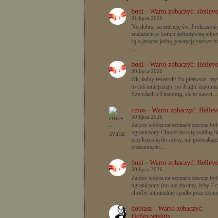
boni
-
Warto zobaczyć: Hellevo
31 lipca 2026
No dobra, na intencję św. Prokrastyn
znalazłem w końcu definitywną odpow
są o jeszcze jedną generację starsze f
…
boni
-
Warto zobaczyć: Hellevo
30 lipca 2026
Ok, ładny research! Po pierwsze, myś
to coś mniejszego, po drugie zapomn
Szwedach z Finspong, ale to nawet…
cmos
-
Warto zobaczyć: Hellevo
30 lipca 2026
Zakres wózka na szynach zawsze był
ograniczony Chodzi mi o tą solidną b
przykręconą do szyny, nie pozwalając
przesunięcie…
boni
-
Warto zobaczyć: Hellevo
30 lipca 2026
Zakres wózka na szynach zawsze był
ograniczony (no nie chcemy, żeby 7 c
choćby minimalnie spadło poza szyn
dobiasz
-
Warto zobaczyć:
Hellevoetsluis