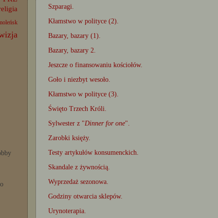
Szparagi.
religia
Kłamstwo w polityce (2).
moleńsk
wizja
Bazary, bazary (1).
Bazary, bazary 2.
Jeszcze o finansowaniu kościołów.
Goło i niezbyt wesoło.
Kłamstwo w polityce (3).
Święto Trzech Króli.
Sylwester z "
Dinner for one
".
Zarobki księży.
Testy artykułów konsumenckich.
bby
Skandale z żywnością.
Wyprzedaż sezonowa.
po
Godziny otwarcia sklepów.
Urynoterapia.