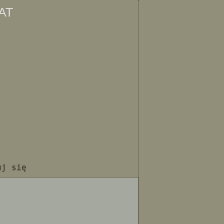
at
uj się