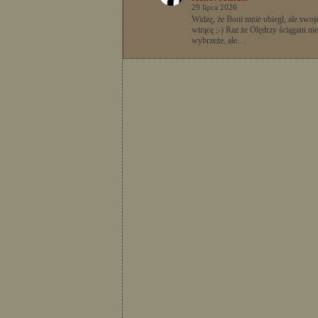
29 lipca 2026
Widzę, że Boni mnie ubiegł, ale swoje
wtrącę ;-) Raz że Olędrzy ściągani nie
wybrzeże, ale…