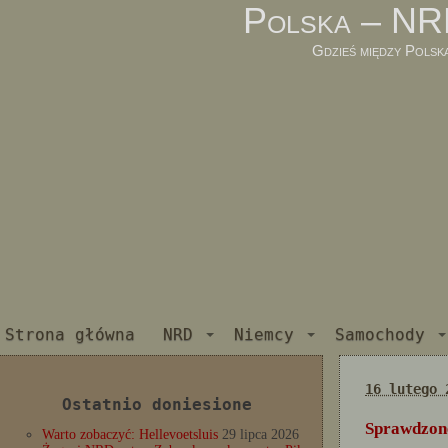
Polska – NR
Gdzieś między Polsk
Strona główna
NRD
Niemcy
Samochody
16 lutego 
Ostatnio doniesione
Sprawdzone
Warto zobaczyć: Hellevoetsluis
29 lipca 2026