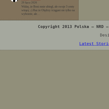
29 lipca 2026
Widzę, że Boni mnie ubiegł, ale swoje 3 centy
wtrącę ;-) Raz że Olędrzy ściągani nie tylko na
wybrzeże, ale…
Copyright 2013 Polska – NRD –
Des
Latest Stori