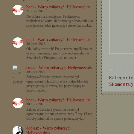
boni
-
Warto zobaczyć: Hellevoetsluis
31 lipca 2026
No dobra, na intencję św. Prokrastyny
znalazłem w końcu definitywną odpowiedź - to
są o jeszcze jedną generację starsze francuskie,
…
boni
-
Warto zobaczyć: Hellevoetsluis
30 lipca 2026
Ok, ładny research! Po pierwsze, myślałem, że
to coś mniejszego, po drugie zapomniałem o
Szwedach z Finspong, ale to nawet…
cmos
-
Warto zobaczyć: Hellevoetsluis
---------
30 lipca 2026
Zakres wózka na szynach zawsze był
Kategorie
ograniczony Chodzi mi o tą solidną blokadę
Skomentuj
przykręconą do szyny, nie pozwalającą na
przesunięcie…
boni
-
Warto zobaczyć: Hellevoetsluis
30 lipca 2026
Zakres wózka na szynach zawsze był
ograniczony (no nie chcemy, żeby 7 czy 15 ton
choćby minimalnie spadło poza szyny).…
dobiasz
-
Warto zobaczyć:
Hellevoetsluis