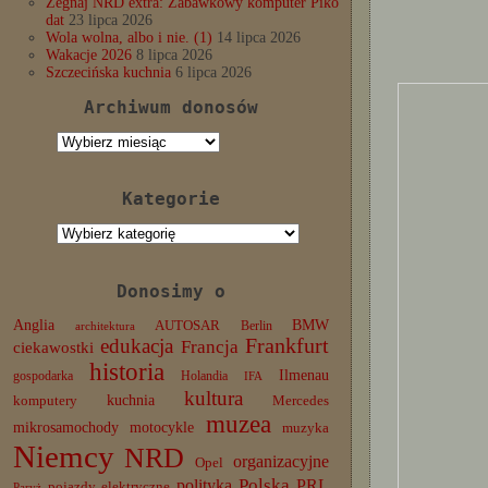
Żegnaj NRD extra: Zabawkowy komputer Piko
dat
23 lipca 2026
Wola wolna, albo i nie. (1)
14 lipca 2026
Wakacje 2026
8 lipca 2026
Szczecińska kuchnia
6 lipca 2026
Archiwum donosów
Archiwum
donosów
Kategorie
Kategorie
Donosimy o
Anglia
BMW
AUTOSAR
Berlin
architektura
edukacja
Frankfurt
Francja
ciekawostki
historia
Ilmenau
gospodarka
Holandia
IFA
kultura
komputery
kuchnia
Mercedes
muzea
mikrosamochody
motocykle
muzyka
Niemcy
NRD
organizacyjne
Opel
Polska
PRL
polityka
pojazdy elektryczne
Paryż