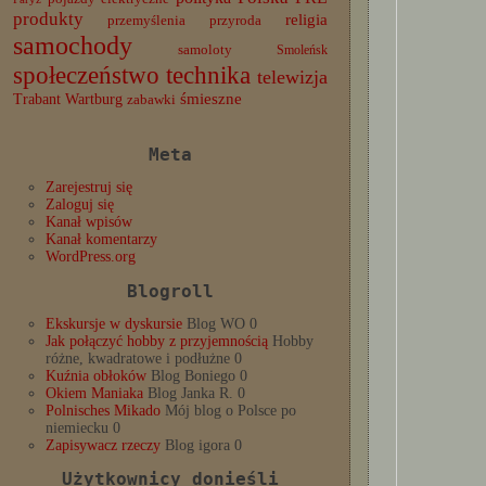
produkty
religia
przemyślenia
przyroda
samochody
samoloty
Smoleńsk
społeczeństwo
technika
telewizja
Trabant
śmieszne
Wartburg
zabawki
Meta
Zarejestruj się
Zaloguj się
Kanał wpisów
Kanał komentarzy
WordPress.org
Blogroll
Ekskursje w dyskursie
Blog WO 0
Jak połączyć hobby z przyjemnością
Hobby
różne, kwadratowe i podłużne 0
Kuźnia obłoków
Blog Boniego 0
Okiem Maniaka
Blog Janka R. 0
Polnisches Mikado
Mój blog o Polsce po
niemiecku 0
Zapisywacz rzeczy
Blog igora 0
Użytkownicy donieśli