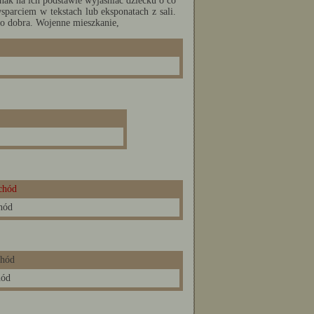
dnak na ich podstawie wyjaśniać dziecku o co
wsparciem w tekstach lub eksponatach z sali.
zo dobra. Wojenne mieszkanie,
hód
hód