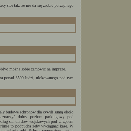
stety stoi tak, że nie da się zrobić porządnego
Volvo można sobie zamówić na imprezę.
na ponad 3500 ludzi, ulokowanego pod tym
owały budowę schronów dla cywili sumą około
zeznaczyć dolny poziom parkingowy pod
według standardów wojskowych pod Urzędem
rlinie to podpucha żeby wyciągnąć kasę. W
le wrażenie robi. Schron wyposażony jest w