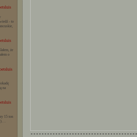
etsluis
y
iedź - to
rancuskie,
etsluis
lałem, że
iałem o
etsluis
lokadę
ą na
etsluis
zy 15 ton
y).…
--------------------------------------