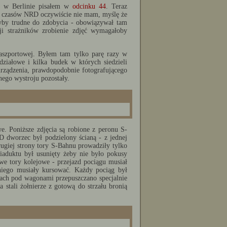
w Berlinie pisałem w
odcinku 44
. Teraz
 z czasów NRD oczywiście nie mam, myślę że
łyby trudne do zdobycia - obowiązywał tam
cji strażników zrobienie zdjęć wymagałoby
aszportowej. Byłem tam tylko parę razy w
działowe i kilka budek w których siedzieli
rządzenia, prawdopodobnie fotografującego
ego wystroju pozostały.
. Poniższe zdjęcia są robione z peronu S-
 dworzec był podzielony ścianą - z jednej
rugiej strony tory S-Bahnu prowadziły tylko
iaduktu był usunięty żeby nie było pokusy
we tory kolejowe - przejazd pociągu musiał
iego musiały kursować. Każdy pociąg był
rach pod wagonami przepuszczano specjalnie
 stali żołnierze z gotową do strzału bronią