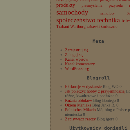
produkty
przemyślenia
przyroda
samochody
samoloty
S
społeczeństwo
technika
tele
Trabant
śmieszne
Wartburg
zabawki
Meta
Zarejestruj się
Zaloguj się
Kanał wpisów
Kanał komentarzy
WordPress.org
Blogroll
Ekskursje w dyskursie
Blog WO 0
Jak połączyć hobby z przyjemnością
Ho
różne, kwadratowe i podłużne 0
Kuźnia obłoków
Blog Boniego 0
Okiem Maniaka
Blog Janka R. 0
Polnisches Mikado
Mój blog o Polsce 
niemiecku 0
Zapisywacz rzeczy
Blog igora 0
Użytkownicy donieśli