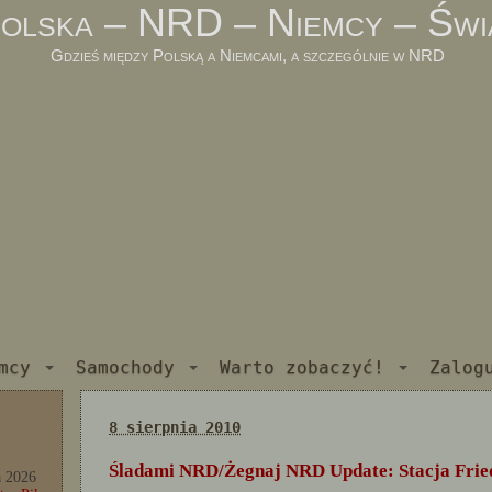
olska – NRD – Niemcy – Świ
Gdzieś między Polską a Niemcami, a szczególnie w NRD
mcy
Samochody
Warto zobaczyć!
Zalog
8 sierpnia 2010
Śladami NRD/Żegnaj NRD Update: Stacja Fried
a 2026