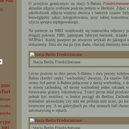
er Piko
O przejściu granicznym na stacji S-Bahnu
Friedrichstrasse
aktualne zdjęcia zrobione podczas pobytu w Berlinie. Zdjęć
26
jakiekolwiek zdjęcia wnętrza dworca z tamtych czasów by
bezwzględny zakaz fotografowania, przy takiej koncentra
użycia sprzętu szpiegowskiego.
Na parterze za NRD znajdowały się stanowiska odprawy p
drugiej połowie 1989, pamiętam labirynt barierek, ścianki 
WOPiści. Każdy paszport po otwarciu wtykali do jakiegoś u
dokumenty. Dziś nie ma po tym śladu, chociaż elementy dawn
Stacja Berlin Friedrichstrasse
Górny poziom to dziś peron S-Bahnu i dwa perony kolejowe
Bahnu (kiedyś części "wschodniej" dworca). Za czasów NRD
strony był peron S-Bahnu połączony z siecią wschodnią, z d
BMW
w stronę zachodnią, od strony wschodniej jeden odcinek w
kfurt
forsowania granicy lokomotywą. Trzeci peron miał przeloto
jednak być możliwy, w końcu pociągi do Berlina Zachodn
lmenau
dokładnie sprawdzany czy nikt nie próbuje nim uciec, po to
tresowane psy. A na galeryjkach po obu stronach hali dworca
rcedes
automatyczną w rękach.
muzyka
acyjne
PRL
Stacja Berlin Friedrichstrasse