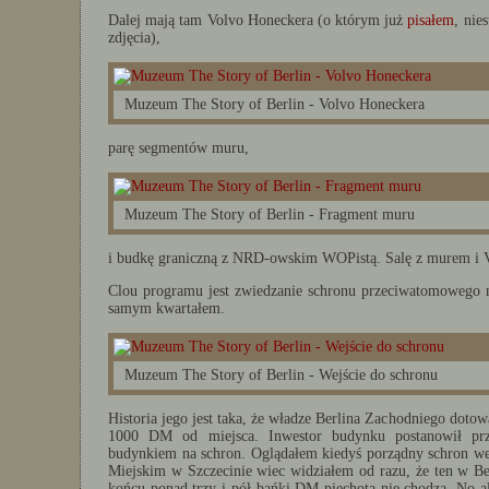
Dalej mają tam Volvo Honeckera (o którym już
pisałem
, nie
zdjęcia),
Muzeum The Story of Berlin - Volvo Honeckera
parę segmentów muru,
Muzeum The Story of Berlin - Fragment muru
i budkę graniczną z NRD-owskim WOPistą. Salę z murem i 
Clou programu jest zwiedzanie schronu przeciwatomowego 
samym kwartałem.
Muzeum The Story of Berlin - Wejście do schronu
Historia jego jest taka, że władze Berlina Zachodniego dot
1000 DM od miejsca. Inwestor budynku postanowił pr
budynkiem na schron. Oglądałem kiedyś porządny schron 
Miejskim w Szczecinie wiec widziałem od razu, że ten w Be
końcu ponad trzy i pół bańki DM piechotą nie chodzą. No a