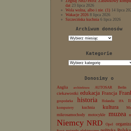
Żegnaj NRD extra: Zabawkowy komput
dat
23 lipca 2026
Wola wolna, albo i nie. (1)
14 lipca 20
Wakacje 2026
8 lipca 2026
Szczecińska kuchnia
6 lipca 2026
Archiwum donosów
Archiwum
donosów
Kategorie
Kategorie
Donosimy o
Anglia
AUTOSAR
Berlin
architektura
edukacja
Fran
Francja
ciekawostki
historia
I
gospodarka
Holandia
IFA
kultura
komputery
kuchnia
Me
muzea
mikrosamochody
motocykle
Niemcy
NRD
organiz
Opel
Polska
polityka
pojazdy elektryczne
Paryż