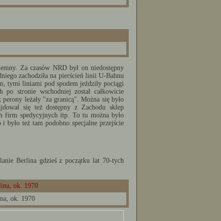
ziemny. Za czasów NRD był on niedostępny
niego zachodziła na pierścień linii U-Bahnu
, tymi liniami pod spodem jeździły pociągi
h po stronie wschodniej został całkowicie
 perony leżały "za granicą". Można się było
jdował się też dostępny z Zachodu sklep
 firm spedycyjnych itp. To tu można było
 było też tam podobno specjalne przejście
anie Berlina gdzieś z początku lat 70-tych
ina, ok. 1970