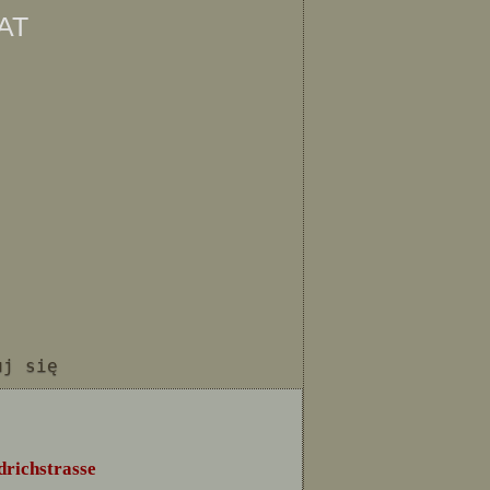
at
uj się
richstrasse