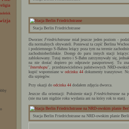
religia
moleńsk
wizja
Stacja Berlin Friedrichstrasse
Dworzec
Friedrichstrasse
miał jeszcze jeden poziom - pod
dla normalnych obywateli. Ponieważ ta część Berlina Wschod
i podziemnego S-Bahnu leżący poza tym na terenie zachodnim
zachodnioberlińskie. Dostęp do paru innych stacji leżącyc
zablokowany. Tutaj metro i S-Bahn zatrzymywały się, jednak
na nie dostać dopiero po odprawie paszportowej. Tu zna
"
Intershopu
", przedstawicielstwa państwowych NRD-owskich
kupić wspomniane w
odcinku 44
dokumenty tranzytowe. No i
dla szpiegów.
Przy okazji do
odcinka 44
dodałem zdjęcia dworca.
bby
Jeszcze dla orientacji: Położenie stacji
Friedrichstrasse
na pl
(nie ma tam nigdzie roku wydania ani na który rok to stan).
po
Stacja Berlin Friedrichstrasse na NRD-owskim planie Berl