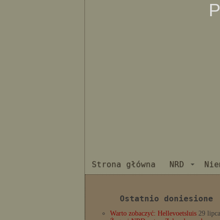
P
Strona główna
NRD
Nie
Ostatnio doniesione
Warto zobaczyć: Hellevoetsluis
29 lipc