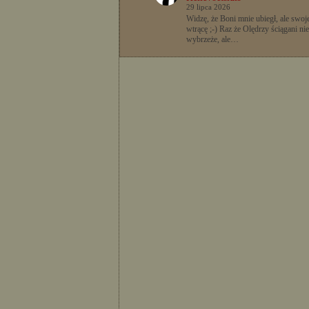
29 lipca 2026
Widzę, że Boni mnie ubiegł, ale swoje
wtrącę ;-) Raz że Olędrzy ściągani nie
wybrzeże, ale…