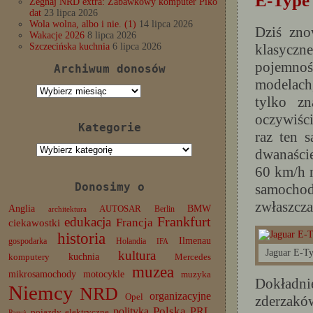
E-Type
Żegnaj NRD extra: Zabawkowy komputer Piko
dat
23 lipca 2026
Wola wolna, albo i nie. (1)
14 lipca 2026
Dziś zno
Wakacje 2026
8 lipca 2026
klasyczn
Szczecińska kuchnia
6 lipca 2026
pojemnoś
Archiwum donosów
modelac
Archiwum
tylko z
donosów
oczywiści
Kategorie
raz ten 
Kategorie
dwanaście
60 km/h n
Donosimy o
samochod
zwłaszcza
Anglia
BMW
AUTOSAR
Berlin
architektura
edukacja
Frankfurt
Francja
ciekawostki
historia
Ilmenau
gospodarka
Holandia
IFA
Jaguar E-Ty
kultura
komputery
kuchnia
Mercedes
muzea
mikrosamochody
motocykle
muzyka
Dokładni
Niemcy
NRD
organizacyjne
Opel
zderzakó
Polska
PRL
polityka
pojazdy elektryczne
Paryż