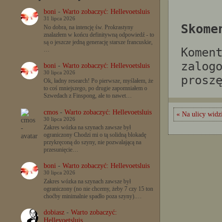
boni
-
Warto zobaczyć: Hellevoetsluis
31 lipca 2026
Skome
No dobra, na intencję św. Prokrastyny
znalazłem w końcu definitywną odpowiedź - to
są o jeszcze jedną generację starsze francuskie,
Komen
…
zalog
boni
-
Warto zobaczyć: Hellevoetsluis
30 lipca 2026
prosz
Ok, ładny research! Po pierwsze, myślałem, że
to coś mniejszego, po drugie zapomniałem o
Szwedach z Finspong, ale to nawet…
cmos
-
Warto zobaczyć: Hellevoetsluis
« Na ulicy wid
30 lipca 2026
Zakres wózka na szynach zawsze był
ograniczony Chodzi mi o tą solidną blokadę
przykręconą do szyny, nie pozwalającą na
przesunięcie…
boni
-
Warto zobaczyć: Hellevoetsluis
30 lipca 2026
Zakres wózka na szynach zawsze był
ograniczony (no nie chcemy, żeby 7 czy 15 ton
choćby minimalnie spadło poza szyny).…
dobiasz
-
Warto zobaczyć:
Hellevoetsluis