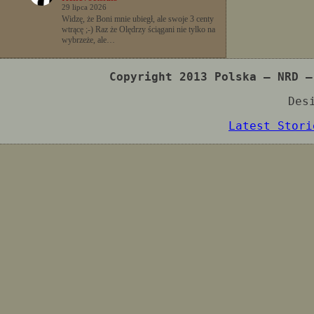
29 lipca 2026
Widzę, że Boni mnie ubiegł, ale swoje 3 centy
wtrącę ;-) Raz że Olędrzy ściągani nie tylko na
wybrzeże, ale…
Copyright 2013 Polska – NRD –
Des
Latest Stori