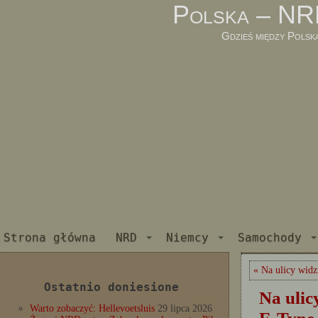
Polska – NR
Gdzieś między Polsk
Strona główna
NRD
Niemcy
Samochody
« Na ulicy wid
Ostatnio doniesione
Na ulic
Warto zobaczyć: Hellevoetsluis
29 lipca 2026