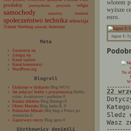
wlotem po
produkty
religia
przemyślenia
przyroda
wyższe ce
samochody
samoloty
Smoleńsk
euro.
społeczeństwo
technika
telewizja
Trabant
śmieszne
Wartburg
zabawki
Jaguar E-Ty
Meta
Podob
Zarejestruj się
Zaloguj się
Kanał wpisów
Kanał komentarzy
WordPress.org
Na ul
Blogroll
W
---------
Ekskursje w dyskursie
Blog WO 0
22 wrz
Jak połączyć hobby z przyjemnością
Hobby
różne, kwadratowe i podłużne 0
Dotyc
Kuźnia obłoków
Blog Boniego 0
Katego
Okiem Maniaka
Blog Janka R. 0
Polnisches Mikado
Mój blog o Polsce po
Sledz
niemiecku 0
Zapisywacz rzeczy
Blog igora 0
Wasz 
Użytkownicy donieśli
---------