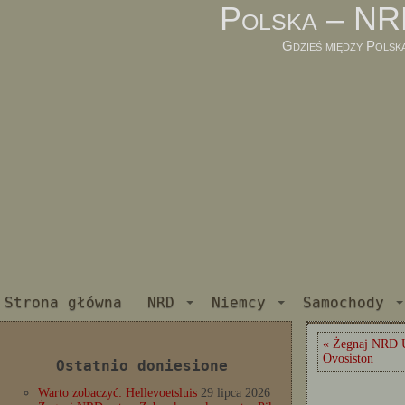
Polska – NR
Gdzieś między Polsk
Strona główna
NRD
Niemcy
Samochody
« Żegnaj NRD U
Ovosiston
Ostatnio doniesione
Warto zobaczyć: Hellevoetsluis
29 lipca 2026