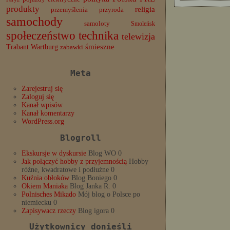
produkty
religia
przemyślenia
przyroda
samochody
samoloty
Smoleńsk
społeczeństwo
technika
telewizja
Trabant
śmieszne
Wartburg
zabawki
Meta
Zarejestruj się
Zaloguj się
Kanał wpisów
Kanał komentarzy
WordPress.org
Blogroll
Ekskursje w dyskursie
Blog WO 0
Jak połączyć hobby z przyjemnością
Hobby
różne, kwadratowe i podłużne 0
Kuźnia obłoków
Blog Boniego 0
Okiem Maniaka
Blog Janka R. 0
Polnisches Mikado
Mój blog o Polsce po
niemiecku 0
Zapisywacz rzeczy
Blog igora 0
Użytkownicy donieśli