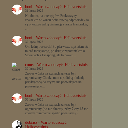
boni
-
Warto zobaczyć: Hellevoetsluis
31 lipca 2026
No dobra, na intencję św. Prokrastyny
znalazłem w końcu definitywną odpowiedź - to
są o jeszcze jedną generację starsze francuskie,
…
boni
-
Warto zobaczyć: Hellevoetsluis
30 lipca 2026
Ok, ładny research! Po pierwsze, myślałem, że
to coś mniejszego, po drugie zapomniałem o
Szwedach z Finspong, ale to nawet…
cmos
-
Warto zobaczyć: Hellevoetsluis
30 lipca 2026
Zakres wózka na szynach zawsze był
ograniczony Chodzi mi o tą solidną blokadę
przykręconą do szyny, nie pozwalającą na
przesunięcie…
boni
-
Warto zobaczyć: Hellevoetsluis
30 lipca 2026
Zakres wózka na szynach zawsze był
ograniczony (no nie chcemy, żeby 7 czy 15 ton
choćby minimalnie spadło poza szyny).…
dobiasz
-
Warto zobaczyć:
Hellevoetsluis