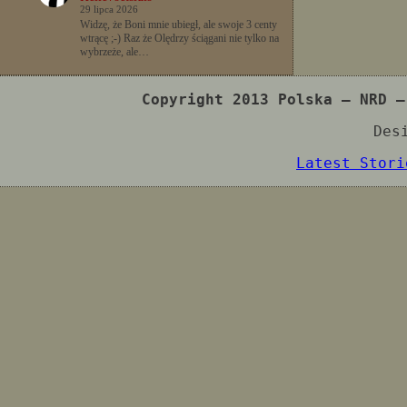
29 lipca 2026
Widzę, że Boni mnie ubiegł, ale swoje 3 centy
wtrącę ;-) Raz że Olędrzy ściągani nie tylko na
wybrzeże, ale…
Copyright 2013 Polska – NRD –
Des
Latest Stori