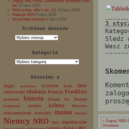
Żegnaj NRD extra: Zabawkowy komputer Piko
dat
23 lipca 2026
Wola wolna, albo i nie. (1)
14 lipca 2026
Wakacje 2026
8 lipca 2026
---------
Szczecińska kuchnia
6 lipca 2026
3 styc
Archiwum donosów
Katego
Archiwum
Sledz
donosów
Wasz 
Kategorie
---------
Kategorie
Skome
Donosimy o
Komen
Anglia
BMW
AUTOSAR
Berlin
architektura
edukacja
Frankfurt
Francja
zalog
ciekawostki
historia
Ilmenau
prosz
gospodarka
Holandia
IFA
kultura
komputery
kuchnia
Mercedes
muzea
mikrosamochody
motocykle
muzyka
Niemcy
NRD
« Żegnaj NRD U
organizacyjne
Opel
Ovosiston
Polska
PRL
polityka
pojazdy elektryczne
Paryż