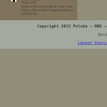
29 lipca 2026
Widzę, że Boni mnie ubiegł, ale swoje 3 centy
wtrącę ;-) Raz że Olędrzy ściągani nie tylko na
wybrzeże, ale…
Copyright 2013 Polska – NRD –
Des
Latest Stori