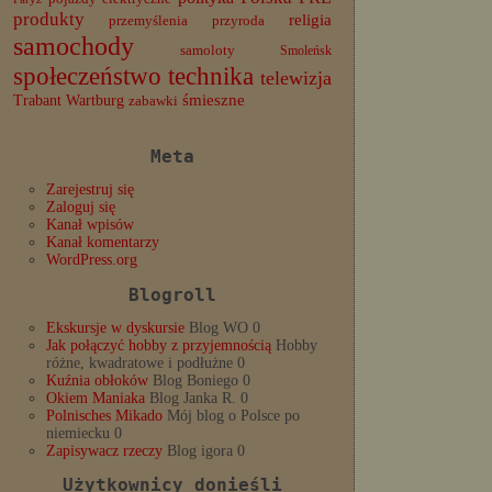
produkty
religia
przemyślenia
przyroda
samochody
samoloty
Smoleńsk
społeczeństwo
technika
telewizja
Trabant
śmieszne
Wartburg
zabawki
Meta
Zarejestruj się
Zaloguj się
Kanał wpisów
Kanał komentarzy
WordPress.org
Blogroll
Ekskursje w dyskursie
Blog WO 0
Jak połączyć hobby z przyjemnością
Hobby
różne, kwadratowe i podłużne 0
Kuźnia obłoków
Blog Boniego 0
Okiem Maniaka
Blog Janka R. 0
Polnisches Mikado
Mój blog o Polsce po
niemiecku 0
Zapisywacz rzeczy
Blog igora 0
Użytkownicy donieśli