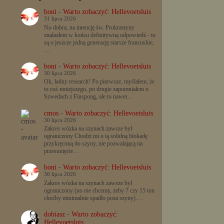
boni
-
Warto zobaczyć: Hellevoetsluis
31 lipca 2026
No dobra, na intencję św. Prokrastyny
znalazłem w końcu definitywną odpowiedź - to
są o jeszcze jedną generację starsze francuskie,
…
boni
-
Warto zobaczyć: Hellevoetsluis
30 lipca 2026
Ok, ładny research! Po pierwsze, myślałem, że
to coś mniejszego, po drugie zapomniałem o
Szwedach z Finspong, ale to nawet…
cmos
-
Warto zobaczyć: Hellevoetsluis
30 lipca 2026
Zakres wózka na szynach zawsze był
ograniczony Chodzi mi o tą solidną blokadę
przykręconą do szyny, nie pozwalającą na
przesunięcie…
boni
-
Warto zobaczyć: Hellevoetsluis
30 lipca 2026
Zakres wózka na szynach zawsze był
ograniczony (no nie chcemy, żeby 7 czy 15 ton
choćby minimalnie spadło poza szyny).…
dobiasz
-
Warto zobaczyć:
Hellevoetsluis