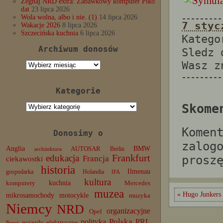
Żegnaj NRD extra: Zabawkowy komputer Piko
dat
23 lipca 2026
Wola wolna, albo i nie. (1)
14 lipca 2026
---------
7 styc
Wakacje 2026
8 lipca 2026
Szczecińska kuchnia
6 lipca 2026
Katego
Archiwum donosów
Sledz
Wasz 
Archiwum
donosów
---------
Kategorie
Kategorie
Skome
Komen
Donosimy o
zalog
Anglia
BMW
AUTOSAR
Berlin
architektura
edukacja
Frankfurt
prosz
Francja
ciekawostki
historia
Ilmenau
gospodarka
Holandia
IFA
kultura
komputery
kuchnia
Mercedes
muzea
« Hugo Junkers 
mikrosamochody
motocykle
muzyka
Niemcy
NRD
organizacyjne
Opel
Polska
PRL
polityka
pojazdy elektryczne
Paryż