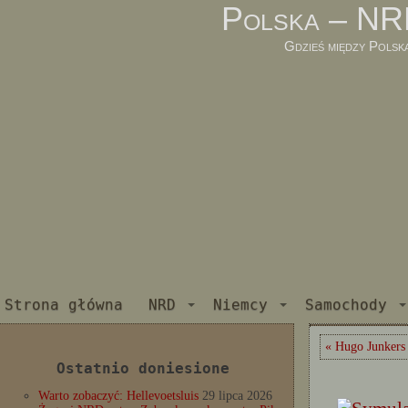
Polska – NR
Gdzieś między Polsk
Strona główna
NRD
Niemcy
Samochody
« Hugo Junkers 
Ostatnio doniesione
Warto zobaczyć: Hellevoetsluis
29 lipca 2026