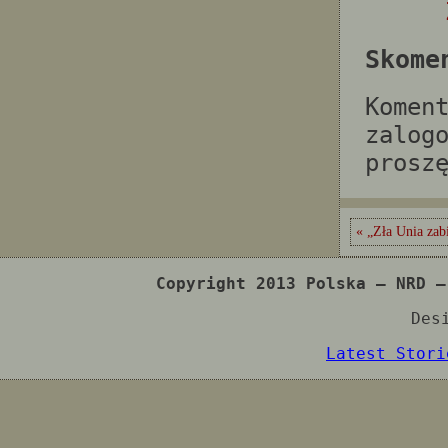
Skome
Komen
zalog
prosz
« „Zła Unia zab
Copyright 2013 Polska – NRD –
Des
Latest Stori