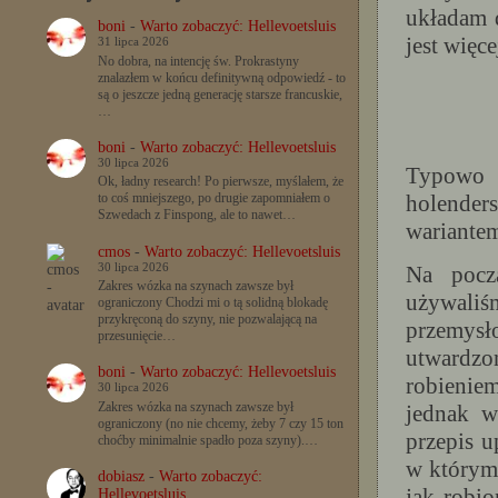
układam d
boni
-
Warto zobaczyć: Hellevoetsluis
jest więc
31 lipca 2026
No dobra, na intencję św. Prokrastyny
znalazłem w końcu definitywną odpowiedź - to
są o jeszcze jedną generację starsze francuskie,
…
boni
-
Warto zobaczyć: Hellevoetsluis
30 lipca 2026
Typowo s
Ok, ładny research! Po pierwsze, myślałem, że
holender
to coś mniejszego, po drugie zapomniałem o
Szwedach z Finspong, ale to nawet…
wariantem
cmos
-
Warto zobaczyć: Hellevoetsluis
30 lipca 2026
Na począ
Zakres wózka na szynach zawsze był
używaliśm
ograniczony Chodzi mi o tą solidną blokadę
przykręconą do szyny, nie pozwalającą na
przemysł
przesunięcie…
utwardzo
boni
-
Warto zobaczyć: Hellevoetsluis
robienie
30 lipca 2026
Zakres wózka na szynach zawsze był
jednak w
ograniczony (no nie chcemy, żeby 7 czy 15 ton
przepis 
choćby minimalnie spadło poza szyny).…
w którym
dobiasz
-
Warto zobaczyć:
jak robio
Hellevoetsluis