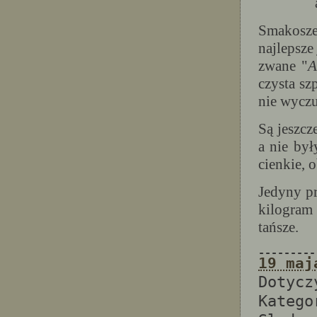
Smakosz
najlepsze 
zwane "
A
czysta sz
nie wyczu
Są jeszcz
a nie by
cienkie, o
Jedyny pr
kilogram
tańsze.
---------
19 maj
Dotyc
Katego