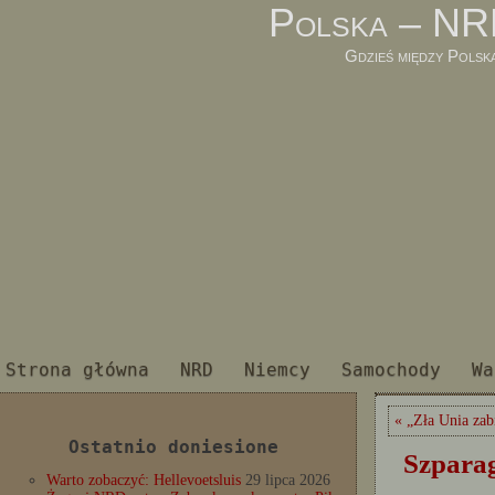
Polska – NR
Gdzieś między Polsk
Strona główna
NRD
Niemcy
Samochody
Wa
« „Zła Unia zab
Ostatnio doniesione
Szparag
Warto zobaczyć: Hellevoetsluis
29 lipca 2026