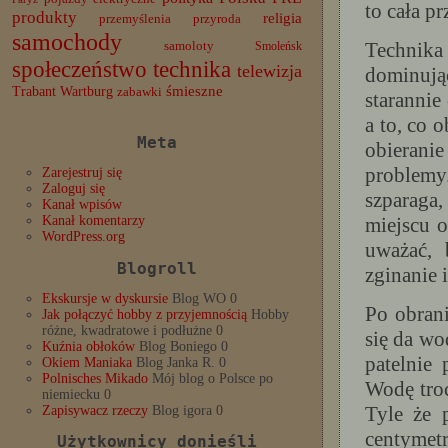
to cała p
produkty
religia
przemyślenia
przyroda
samochody
Technika
samoloty
Smoleńsk
społeczeństwo
technika
telewizja
dominują
Trabant
śmieszne
Wartburg
zabawki
starannie
a to, co 
Meta
obierani
problemy
Zarejestruj się
Zaloguj się
szparaga,
Kanał wpisów
miejscu o
Kanał komentarzy
WordPress.org
uważać, 
Blogroll
zginanie 
Ekskursje w dyskursie
Blog WO 0
Po obrani
Jak połączyć hobby z przyjemnością
Hobby
różne, kwadratowe i podłużne 0
się da wo
Kuźnia obłoków
Blog Boniego 0
patelnie
Okiem Maniaka
Blog Janka R. 0
Polnisches Mikado
Mój blog o Polsce po
Wodę troc
niemiecku 0
Tyle że 
Zapisywacz rzeczy
Blog igora 0
centymet
Użytkownicy donieśli