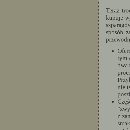
Teraz tr
kupuje w
szparagó
sposób z
przewodn
Ofer
tym 
dwa 
proc
Przy
nie t
posz
Czę
"zwy
z za
smak