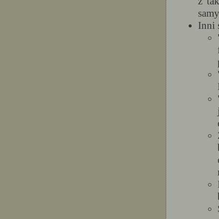
z ta
samy
Inni