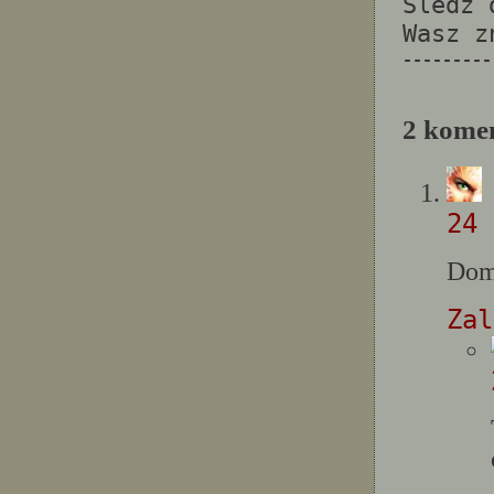
Sledz
Wasz 
---------
2 komen
24 
Domy
Zal