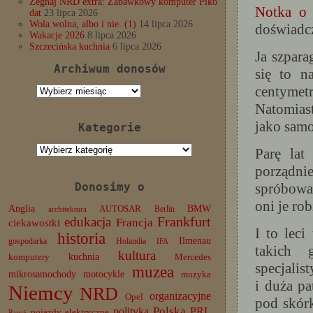
Żegnaj NRD extra: Zabawkowy komputer Piko
Notka o 
dat
23 lipca 2026
Wola wolna, albo i nie. (1)
14 lipca 2026
doświadcz
Wakacje 2026
8 lipca 2026
Szczecińska kuchnia
6 lipca 2026
Ja szpara
Archiwum donosów
się to n
centymetr
Archiwum
donosów
Natomiast
jako samo
Kategorie
Kategorie
Parę lat
porządnie
Donosimy o
spróbowa
oni je ro
Anglia
BMW
AUTOSAR
Berlin
architektura
edukacja
Frankfurt
Francja
ciekawostki
I to leci
historia
Ilmenau
gospodarka
Holandia
IFA
takich 
kultura
komputery
kuchnia
Mercedes
specjalis
muzea
mikrosamochody
motocykle
muzyka
i duża pa
Niemcy
NRD
organizacyjne
Opel
pod skórk
Polska
PRL
polityka
pojazdy elektryczne
Paryż