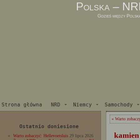
Polska – NR
Gdzieś między Polsk
Strona główna
NRD
Niemcy
Samochody
« Warto zobacz
Ostatnio doniesione
kamien 
Warto zobaczyć: Hellevoetsluis
29 lipca 2026