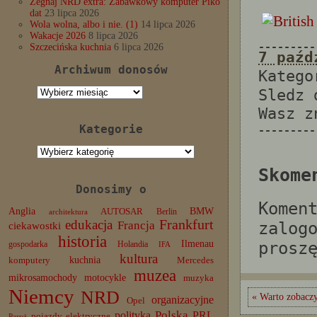
Żegnaj NRD extra: Zabawkowy komputer Piko
dat
23 lipca 2026
Wola wolna, albo i nie. (1)
14 lipca 2026
Wakacje 2026
8 lipca 2026
---------
Szczecińska kuchnia
6 lipca 2026
7 paźd
Archiwum donosów
Katego
Archiwum
Sledz
donosów
Wasz 
Kategorie
---------
Kategorie
Skome
Donosimy o
Komen
Anglia
BMW
AUTOSAR
Berlin
architektura
edukacja
Frankfurt
Francja
zalog
ciekawostki
historia
Ilmenau
prosz
gospodarka
Holandia
IFA
kultura
komputery
kuchnia
Mercedes
muzea
mikrosamochody
motocykle
muzyka
Niemcy
NRD
« Warto zobaczy
organizacyjne
Opel
Polska
PRL
polityka
pojazdy elektryczne
Paryż