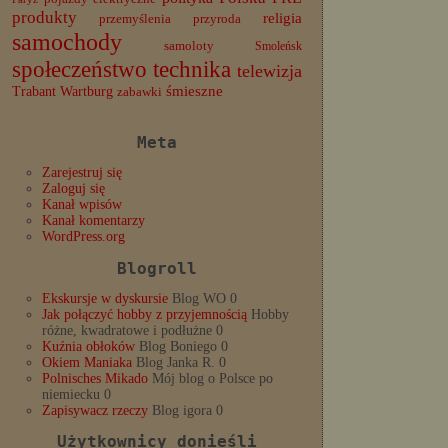
produkty
religia
przemyślenia
przyroda
samochody
samoloty
Smoleńsk
społeczeństwo
technika
telewizja
Trabant
śmieszne
Wartburg
zabawki
Meta
Zarejestruj się
Zaloguj się
Kanał wpisów
Kanał komentarzy
WordPress.org
Blogroll
Ekskursje w dyskursie
Blog WO 0
Jak połączyć hobby z przyjemnością
Hobby
różne, kwadratowe i podłużne 0
Kuźnia obłoków
Blog Boniego 0
Okiem Maniaka
Blog Janka R. 0
Polnisches Mikado
Mój blog o Polsce po
niemiecku 0
Zapisywacz rzeczy
Blog igora 0
Użytkownicy donieśli