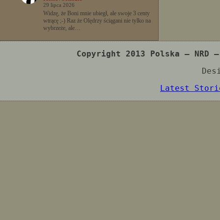
29 lipca 2026
Widzę, że Boni mnie ubiegł, ale swoje 3 centy
wtrącę ;-) Raz że Olędrzy ściągani nie tylko na
wybrzeże, ale…
Copyright 2013 Polska – NRD –
Des
Latest Stori