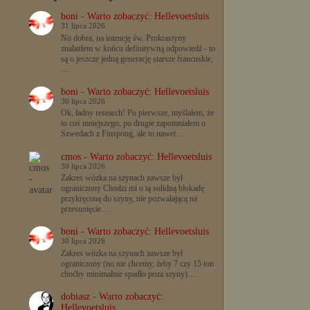
boni
-
Warto zobaczyć: Hellevoetsluis
31 lipca 2026
No dobra, na intencję św. Prokrastyny
znalazłem w końcu definitywną odpowiedź - to
są o jeszcze jedną generację starsze francuskie,
…
boni
-
Warto zobaczyć: Hellevoetsluis
30 lipca 2026
Ok, ładny research! Po pierwsze, myślałem, że
to coś mniejszego, po drugie zapomniałem o
Szwedach z Finspong, ale to nawet…
cmos
-
Warto zobaczyć: Hellevoetsluis
30 lipca 2026
Zakres wózka na szynach zawsze był
ograniczony Chodzi mi o tą solidną blokadę
przykręconą do szyny, nie pozwalającą na
przesunięcie…
boni
-
Warto zobaczyć: Hellevoetsluis
30 lipca 2026
Zakres wózka na szynach zawsze był
ograniczony (no nie chcemy, żeby 7 czy 15 ton
choćby minimalnie spadło poza szyny).…
dobiasz
-
Warto zobaczyć:
Hellevoetsluis