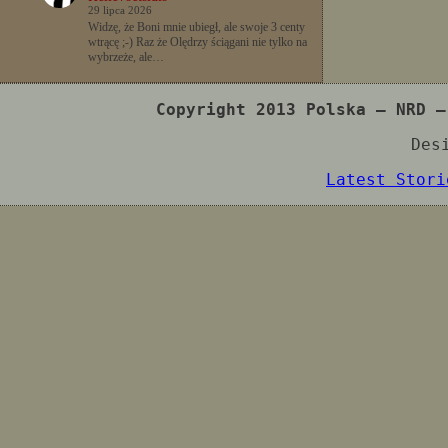
29 lipca 2026
Widzę, że Boni mnie ubiegł, ale swoje 3 centy
wtrącę ;-) Raz że Olędrzy ściągani nie tylko na
wybrzeże, ale…
Copyright 2013 Polska – NRD –
Des
Latest Stori