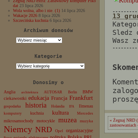
Żegnaj NRD extra: Zabawkowy komputer Piko
dat
23 lipca 2026
Wola wolna, albo i nie. (1)
14 lipca 2026
---------
13 gru
Wakacje 2026
8 lipca 2026
Szczecińska kuchnia
6 lipca 2026
Katego
Archiwum donosów
Sledz
Wasz 
Archiwum
donosów
---------
Kategorie
Kategorie
Skome
Komen
Donosimy o
zalog
Anglia
BMW
AUTOSAR
Berlin
architektura
edukacja
Frankfurt
prosz
Francja
ciekawostki
historia
Ilmenau
gospodarka
Holandia
IFA
kultura
komputery
kuchnia
Mercedes
muzea
« Żegnaj NRD (
mikrosamochody
motocykle
muzyka
zastosowaniach
Niemcy
NRD
organizacyjne
Opel
Polska
PRL
polityka
pojazdy elektryczne
Paryż