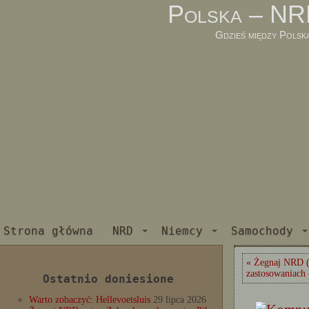
Polska – NR
Gdzieś między Polsk
Strona główna
NRD
Niemcy
Samochody
« Żegnaj NRD (
zastosowaniach
Ostatnio doniesione
Warto zobaczyć: Hellevoetsluis
29 lipca 2026