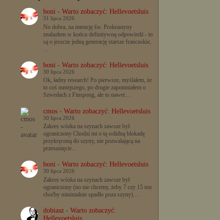
boni
-
Warto zobaczyć: Hellevoetsluis
31 lipca 2026
No dobra, na intencję św. Prokrastyny
znalazłem w końcu definitywną odpowiedź - to
są o jeszcze jedną generację starsze francuskie,
…
boni
-
Warto zobaczyć: Hellevoetsluis
30 lipca 2026
Ok, ładny research! Po pierwsze, myślałem, że
to coś mniejszego, po drugie zapomniałem o
Szwedach z Finspong, ale to nawet…
cmos
-
Warto zobaczyć: Hellevoetsluis
30 lipca 2026
Zakres wózka na szynach zawsze był
ograniczony Chodzi mi o tą solidną blokadę
przykręconą do szyny, nie pozwalającą na
przesunięcie…
boni
-
Warto zobaczyć: Hellevoetsluis
30 lipca 2026
Zakres wózka na szynach zawsze był
ograniczony (no nie chcemy, żeby 7 czy 15 ton
choćby minimalnie spadło poza szyny).…
dobiasz
-
Warto zobaczyć:
Hellevoetsluis