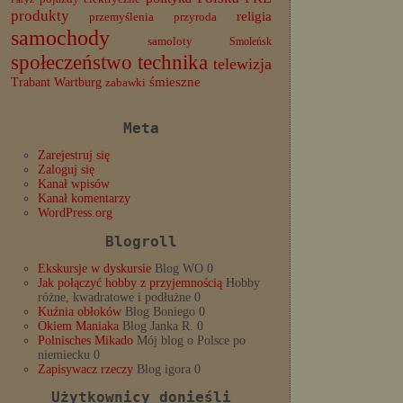
produkty
religia
przemyślenia
przyroda
samochody
samoloty
Smoleńsk
społeczeństwo
technika
telewizja
Trabant
śmieszne
Wartburg
zabawki
Meta
Zarejestruj się
Zaloguj się
Kanał wpisów
Kanał komentarzy
WordPress.org
Blogroll
Ekskursje w dyskursie
Blog WO 0
Jak połączyć hobby z przyjemnością
Hobby
różne, kwadratowe i podłużne 0
Kuźnia obłoków
Blog Boniego 0
Okiem Maniaka
Blog Janka R. 0
Polnisches Mikado
Mój blog o Polsce po
niemiecku 0
Zapisywacz rzeczy
Blog igora 0
Użytkownicy donieśli