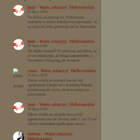
boni
-
Warto zobaczyć: Hellevoetsluis
31 lipca 2026
No dobra, na intencję św. Prokrastyny
znalazłem w końcu definitywną odpowiedź - to
są o jeszcze jedną generację starsze francuskie,
…
boni
-
Warto zobaczyć: Hellevoetsluis
30 lipca 2026
Ok, ładny research! Po pierwsze, myślałem, że
to coś mniejszego, po drugie zapomniałem o
Szwedach z Finspong, ale to nawet…
cmos
-
Warto zobaczyć: Hellevoetsluis
30 lipca 2026
Zakres wózka na szynach zawsze był
ograniczony Chodzi mi o tą solidną blokadę
przykręconą do szyny, nie pozwalającą na
przesunięcie…
boni
-
Warto zobaczyć: Hellevoetsluis
30 lipca 2026
Zakres wózka na szynach zawsze był
ograniczony (no nie chcemy, żeby 7 czy 15 ton
choćby minimalnie spadło poza szyny).…
dobiasz
-
Warto zobaczyć:
Hellevoetsluis