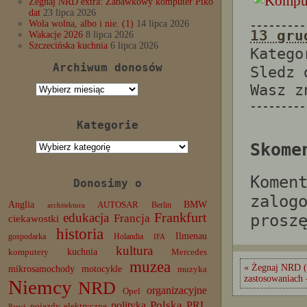
Żegnaj NRD extra: Zabawkowy komputer Piko
dat
23 lipca 2026
Wola wolna, albo i nie. (1)
14 lipca 2026
---------
13 gru
Wakacje 2026
8 lipca 2026
Szczecińska kuchnia
6 lipca 2026
Katego
Archiwum donosów
Sledz
Wasz 
Archiwum
donosów
---------
Kategorie
Kategorie
Skome
Komen
Donosimy o
zalog
Anglia
BMW
AUTOSAR
Berlin
architektura
edukacja
Frankfurt
prosz
Francja
ciekawostki
historia
Ilmenau
gospodarka
Holandia
IFA
kultura
komputery
kuchnia
Mercedes
muzea
« Żegnaj NRD (
mikrosamochody
motocykle
muzyka
zastosowaniach
Niemcy
NRD
organizacyjne
Opel
Polska
PRL
polityka
pojazdy elektryczne
Paryż