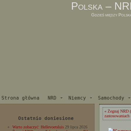
Polska – NR
Gdzieś między Polsk
Strona główna
NRD
Niemcy
Samochody
« Żegnaj NRD (
zastosowaniach
Ostatnio doniesione
Warto zobaczyć: Hellevoetsluis
29 lipca 2026