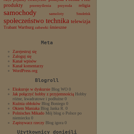
produkty
religia
przemyślenia
przyroda
samochody
samoloty
Smoleńsk
społeczeństwo
technika
telewizja
Trabant
śmieszne
Wartburg
zabawki
Meta
Zarejestruj się
Zaloguj się
Kanał wpisów
Kanał komentarzy
WordPress.org
Blogroll
Ekskursje w dyskursie
Blog WO 0
Jak połączyć hobby z przyjemnością
Hobby
różne, kwadratowe i podłużne 0
Kuźnia obłoków
Blog Boniego 0
Okiem Maniaka
Blog Janka R. 0
Polnisches Mikado
Mój blog o Polsce po
niemiecku 0
Zapisywacz rzeczy
Blog igora 0
Użytkownicy donieśli