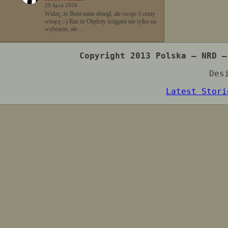
29 lipca 2026
Widzę, że Boni mnie ubiegł, ale swoje 3 centy
wtrącę ;-) Raz że Olędrzy ściągani nie tylko na
wybrzeże, ale…
Copyright 2013 Polska – NRD –
Des
Latest Stori