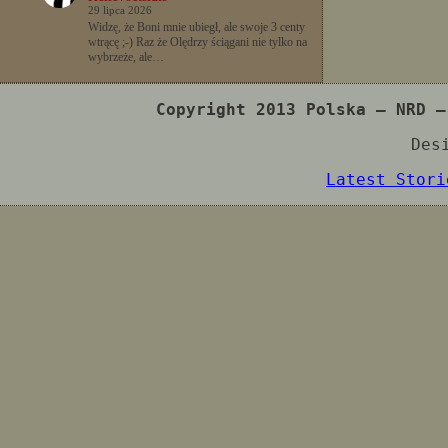
29 lipca 2026
Widzę, że Boni mnie ubiegł, ale swoje 3 centy
wtrącę ;-) Raz że Olędrzy ściągani nie tylko na
wybrzeże, ale…
Copyright 2013 Polska – NRD –
Des
Latest Stori