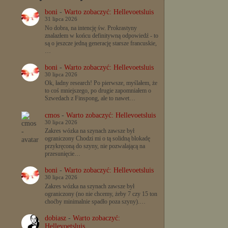
boni
-
Warto zobaczyć: Hellevoetsluis
31 lipca 2026
No dobra, na intencję św. Prokrastyny
znalazłem w końcu definitywną odpowiedź - to
są o jeszcze jedną generację starsze francuskie,
…
boni
-
Warto zobaczyć: Hellevoetsluis
30 lipca 2026
Ok, ładny research! Po pierwsze, myślałem, że
to coś mniejszego, po drugie zapomniałem o
Szwedach z Finspong, ale to nawet…
cmos
-
Warto zobaczyć: Hellevoetsluis
30 lipca 2026
Zakres wózka na szynach zawsze był
ograniczony Chodzi mi o tą solidną blokadę
przykręconą do szyny, nie pozwalającą na
przesunięcie…
boni
-
Warto zobaczyć: Hellevoetsluis
30 lipca 2026
Zakres wózka na szynach zawsze był
ograniczony (no nie chcemy, żeby 7 czy 15 ton
choćby minimalnie spadło poza szyny).…
dobiasz
-
Warto zobaczyć:
Hellevoetsluis