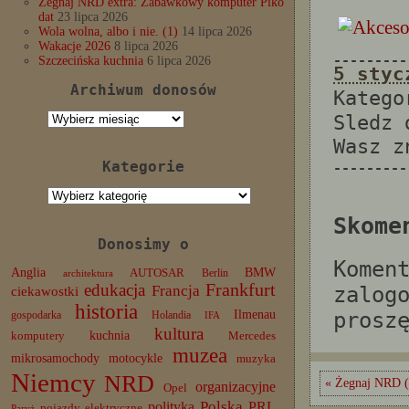
Żegnaj NRD extra: Zabawkowy komputer Piko
dat
23 lipca 2026
Wola wolna, albo i nie. (1)
14 lipca 2026
Wakacje 2026
8 lipca 2026
---------
Szczecińska kuchnia
6 lipca 2026
5 styc
Archiwum donosów
Katego
Archiwum
Sledz
donosów
Wasz 
Kategorie
---------
Kategorie
Skome
Donosimy o
Komen
Anglia
BMW
AUTOSAR
Berlin
architektura
edukacja
Frankfurt
Francja
zalog
ciekawostki
historia
Ilmenau
prosz
gospodarka
Holandia
IFA
kultura
komputery
kuchnia
Mercedes
muzea
mikrosamochody
motocykle
muzyka
Niemcy
NRD
« Żegnaj NRD (3
organizacyjne
Opel
Polska
PRL
polityka
pojazdy elektryczne
Paryż