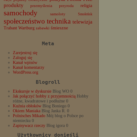
produkty
religia
przemyślenia
przyroda
samochody
samoloty
Smoleńsk
społeczeństwo
technika
telewizja
Trabant
śmieszne
Wartburg
zabawki
Meta
Zarejestruj się
Zaloguj się
Kanał wpisów
Kanał komentarzy
WordPress.org
Blogroll
Ekskursje w dyskursie
Blog WO 0
Jak połączyć hobby z przyjemnością
Hobby
różne, kwadratowe i podłużne 0
Kuźnia obłoków
Blog Boniego 0
Okiem Maniaka
Blog Janka R. 0
Polnisches Mikado
Mój blog o Polsce po
niemiecku 0
Zapisywacz rzeczy
Blog igora 0
Użytkownicy donieśli