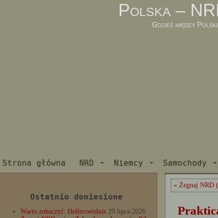
Polska – NR
Gdzieś między Polsk
Strona główna
NRD
Niemcy
Samochody
« Żegnaj NRD (3
Ostatnio doniesione
Praktic
Warto zobaczyć: Hellevoetsluis
29 lipca 2026