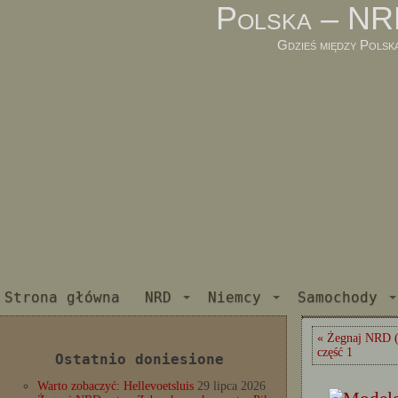
Polska – NR
Gdzieś między Polsk
Strona główna
NRD
Niemcy
Samochody
« Żegnaj NRD (
część 1
Ostatnio doniesione
Warto zobaczyć: Hellevoetsluis
29 lipca 2026