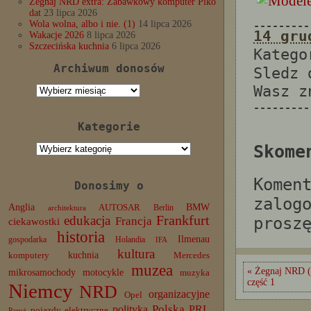
Żegnaj NRD extra: Zabawkowy komputer Piko
dat
23 lipca 2026
Wola wolna, albo i nie. (1)
14 lipca 2026
---------
14 gru
Wakacje 2026
8 lipca 2026
Szczecińska kuchnia
6 lipca 2026
Katego
Archiwum donosów
Sledz
Wasz 
Archiwum
donosów
---------
Kategorie
Kategorie
Skome
Komen
Donosimy o
zalog
Anglia
BMW
AUTOSAR
Berlin
architektura
edukacja
Frankfurt
prosz
Francja
ciekawostki
historia
Ilmenau
gospodarka
Holandia
IFA
kultura
komputery
kuchnia
Mercedes
muzea
« Żegnaj NRD (
mikrosamochody
motocykle
muzyka
część 1
Niemcy
NRD
organizacyjne
Opel
Polska
PRL
polityka
pojazdy elektryczne
Paryż