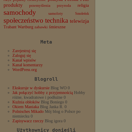
produkty
religia
przemyślenia
przyroda
samochody
samoloty
Smoleńsk
społeczeństwo
technika
telewizja
Trabant
śmieszne
Wartburg
zabawki
Meta
Zarejestruj się
Zaloguj się
Kanał wpisów
Kanał komentarzy
WordPress.org
Blogroll
Ekskursje w dyskursie
Blog WO 0
Jak połączyć hobby z przyjemnością
Hobby
różne, kwadratowe i podłużne 0
Kuźnia obłoków
Blog Boniego 0
Okiem Maniaka
Blog Janka R. 0
Polnisches Mikado
Mój blog o Polsce po
niemiecku 0
Zapisywacz rzeczy
Blog igora 0
Użytkownicy donieśli