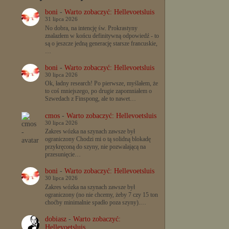
boni
-
Warto zobaczyć: Hellevoetsluis
31 lipca 2026
No dobra, na intencję św. Prokrastyny
znalazłem w końcu definitywną odpowiedź - to
są o jeszcze jedną generację starsze francuskie,
…
boni
-
Warto zobaczyć: Hellevoetsluis
30 lipca 2026
Ok, ładny research! Po pierwsze, myślałem, że
to coś mniejszego, po drugie zapomniałem o
Szwedach z Finspong, ale to nawet…
cmos
-
Warto zobaczyć: Hellevoetsluis
30 lipca 2026
Zakres wózka na szynach zawsze był
ograniczony Chodzi mi o tą solidną blokadę
przykręconą do szyny, nie pozwalającą na
przesunięcie…
boni
-
Warto zobaczyć: Hellevoetsluis
30 lipca 2026
Zakres wózka na szynach zawsze był
ograniczony (no nie chcemy, żeby 7 czy 15 ton
choćby minimalnie spadło poza szyny).…
dobiasz
-
Warto zobaczyć:
Hellevoetsluis