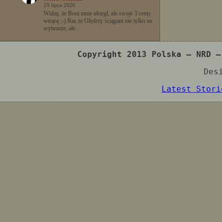
29 lipca 2026
Widzę, że Boni mnie ubiegł, ale swoje 3 centy
wtrącę ;-) Raz że Olędrzy ściągani nie tylko na
wybrzeże, ale…
Copyright 2013 Polska – NRD –
Des
Latest Stori