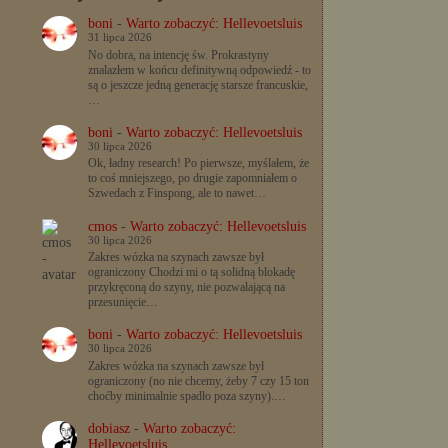
boni
-
Warto zobaczyć: Hellevoetsluis
31 lipca 2026
No dobra, na intencję św. Prokrastyny
znalazłem w końcu definitywną odpowiedź - to
są o jeszcze jedną generację starsze francuskie,
…
boni
-
Warto zobaczyć: Hellevoetsluis
30 lipca 2026
Ok, ładny research! Po pierwsze, myślałem, że
to coś mniejszego, po drugie zapomniałem o
Szwedach z Finspong, ale to nawet…
cmos
-
Warto zobaczyć: Hellevoetsluis
30 lipca 2026
Zakres wózka na szynach zawsze był
ograniczony Chodzi mi o tą solidną blokadę
przykręconą do szyny, nie pozwalającą na
przesunięcie…
boni
-
Warto zobaczyć: Hellevoetsluis
30 lipca 2026
Zakres wózka na szynach zawsze był
ograniczony (no nie chcemy, żeby 7 czy 15 ton
choćby minimalnie spadło poza szyny).…
dobiasz
-
Warto zobaczyć:
Hellevoetsluis