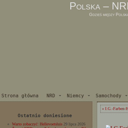
Polska – NR
Gdzieś między Polsk
Strona główna
NRD
Niemcy
Samochody
« I.G.-Farben-H
Ostatnio doniesione
Warto zobaczyć: Hellevoetsluis
29 lipca 2026