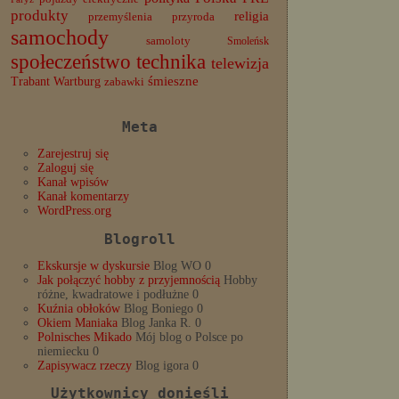
produkty
religia
przemyślenia
przyroda
samochody
samoloty
Smoleńsk
społeczeństwo
technika
telewizja
Trabant
śmieszne
Wartburg
zabawki
Meta
Zarejestruj się
Zaloguj się
Kanał wpisów
Kanał komentarzy
WordPress.org
Blogroll
Ekskursje w dyskursie
Blog WO 0
Jak połączyć hobby z przyjemnością
Hobby
różne, kwadratowe i podłużne 0
Kuźnia obłoków
Blog Boniego 0
Okiem Maniaka
Blog Janka R. 0
Polnisches Mikado
Mój blog o Polsce po
niemiecku 0
Zapisywacz rzeczy
Blog igora 0
Użytkownicy donieśli