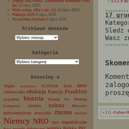
Żegnaj NRD extra: Zabawkowy komputer Piko
dat
23 lipca 2026
Wola wolna, albo i nie. (1)
14 lipca 2026
---------
17 gru
Wakacje 2026
8 lipca 2026
Szczecińska kuchnia
6 lipca 2026
Katego
Archiwum donosów
Sledz
Wasz 
Archiwum
donosów
---------
Kategorie
Kategorie
Skome
Komen
Donosimy o
zalog
Anglia
BMW
AUTOSAR
Berlin
architektura
edukacja
Frankfurt
prosz
Francja
ciekawostki
historia
Ilmenau
gospodarka
Holandia
IFA
kultura
komputery
kuchnia
Mercedes
muzea
« I.G.-Farben-H
mikrosamochody
motocykle
muzyka
Niemcy
NRD
organizacyjne
Opel
Polska
PRL
polityka
pojazdy elektryczne
Paryż