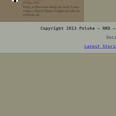
29 lipca 2026
Widzę, że Boni mnie ubiegł, ale swoje 3 centy
wtrącę ;-) Raz że Olędrzy ściągani nie tylko na
wybrzeże, ale…
Copyright 2013 Polska – NRD –
Des
Latest Stori