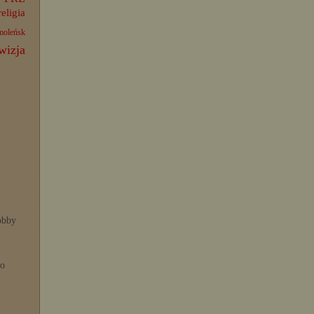
religia
moleńsk
wizja
bby
po