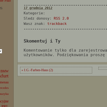
er Piko
--------------------------------------
17 grudnia 2012
26
Kategorie:
Sledz donosy:
RSS 2.0
Wasz znak:
trackback
--------------------------------------
Skomentuj i Ty
Komentowanie tylko dla zarejestrow
użytkowników. Podziękowania proszę
« I.G.-Farben-Haus (2)
BMW
kfurt
lmenau
rcedes
muzyka
acyjne
PRL