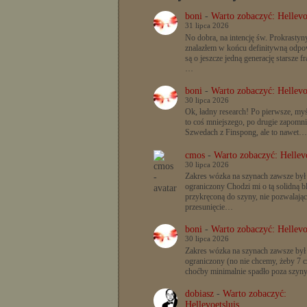
boni
-
Warto zobaczyć: Hellevo
31 lipca 2026
No dobra, na intencję św. Prokrastyn
znalazłem w końcu definitywną odpow
są o jeszcze jedną generację starsze f
…
boni
-
Warto zobaczyć: Hellevo
30 lipca 2026
Ok, ładny research! Po pierwsze, myś
to coś mniejszego, po drugie zapomn
Szwedach z Finspong, ale to nawet…
cmos
-
Warto zobaczyć: Hellevo
30 lipca 2026
Zakres wózka na szynach zawsze był
ograniczony Chodzi mi o tą solidną b
przykręconą do szyny, nie pozwalając
przesunięcie…
boni
-
Warto zobaczyć: Hellevo
30 lipca 2026
Zakres wózka na szynach zawsze był
ograniczony (no nie chcemy, żeby 7 c
choćby minimalnie spadło poza szyn
dobiasz
-
Warto zobaczyć:
Hellevoetsluis