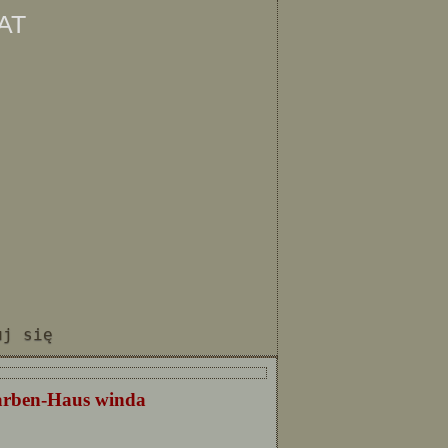
at
uj się
arben-Haus winda