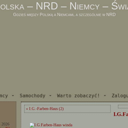
olska – NRD – Niemcy – Świ
Gdzieś między Polską a Niemcami, a szczególnie w NRD
mcy
Samochody
Warto zobaczyć!
Zalog
« I.G.-Farben-Haus (2)
I.G.F
a 2026