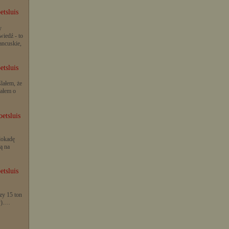
etsluis
y
iedź - to
rancuskie,
etsluis
lałem, że
iałem o
etsluis
lokadę
ą na
etsluis
zy 15 ton
y).…