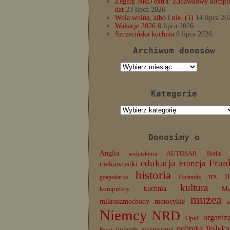
Żegnaj NRD extra: Zabawkowy komput
dat
23 lipca 2026
Wola wolna, albo i nie. (1)
14 lipca 20
Wakacje 2026
8 lipca 2026
Szczecińska kuchnia
6 lipca 2026
Archiwum donosów
Archiwum
donosów
Kategorie
Kategorie
Donosimy o
Anglia
AUTOSAR
Berlin
architektura
edukacja
Fran
Francja
ciekawostki
historia
I
gospodarka
Holandia
IFA
kultura
komputery
kuchnia
Me
muzea
mikrosamochody
motocykle
Niemcy
NRD
organiz
Opel
Polska
polityka
pojazdy elektryczne
Paryż