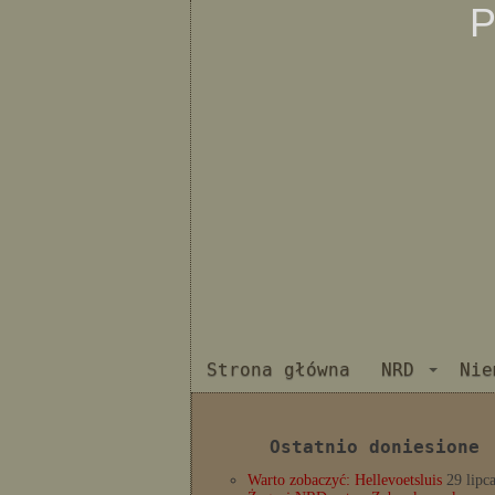
P
Strona główna
NRD
Nie
Ostatnio doniesione
Warto zobaczyć: Hellevoetsluis
29 lipc