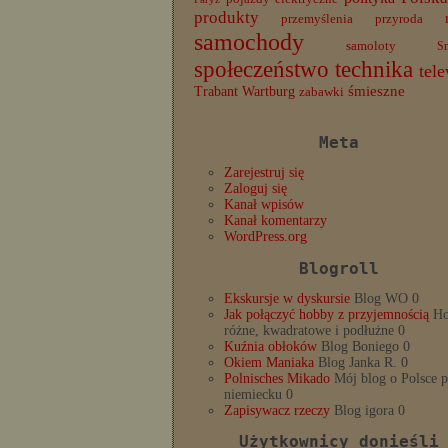
produkty
przemyślenia
przyroda
samochody
samoloty
S
społeczeństwo
technika
tele
Trabant
śmieszne
Wartburg
zabawki
Meta
Zarejestruj się
Zaloguj się
Kanał wpisów
Kanał komentarzy
WordPress.org
Blogroll
Ekskursje w dyskursie
Blog WO 0
Jak połączyć hobby z przyjemnością
Ho
różne, kwadratowe i podłużne 0
Kuźnia obłoków
Blog Boniego 0
Okiem Maniaka
Blog Janka R. 0
Polnisches Mikado
Mój blog o Polsce 
niemiecku 0
Zapisywacz rzeczy
Blog igora 0
Użytkownicy donieśli