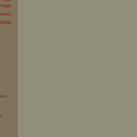
religia
moleńsk
wizja
bby
po