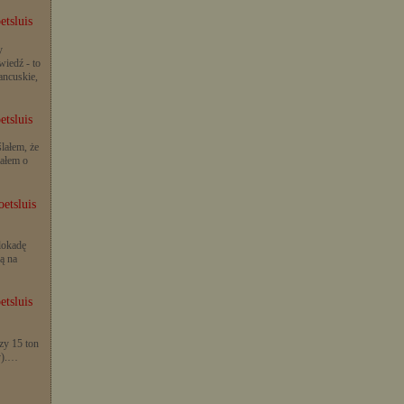
etsluis
y
iedź - to
rancuskie,
etsluis
lałem, że
iałem o
etsluis
lokadę
ą na
etsluis
zy 15 ton
y).…