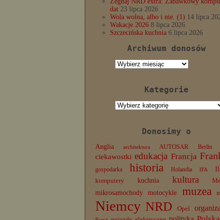
Żegnaj NRD extra: Zabawkowy komput
dat
23 lipca 2026
Wola wolna, albo i nie. (1)
14 lipca 20
Wakacje 2026
8 lipca 2026
Szczecińska kuchnia
6 lipca 2026
Archiwum donosów
Archiwum
donosów
Kategorie
Kategorie
Donosimy o
Anglia
AUTOSAR
Berlin
architektura
edukacja
Fran
Francja
ciekawostki
historia
I
gospodarka
Holandia
IFA
kultura
komputery
kuchnia
Me
muzea
mikrosamochody
motocykle
Niemcy
NRD
organiz
Opel
Polska
polityka
pojazdy elektryczne
Paryż