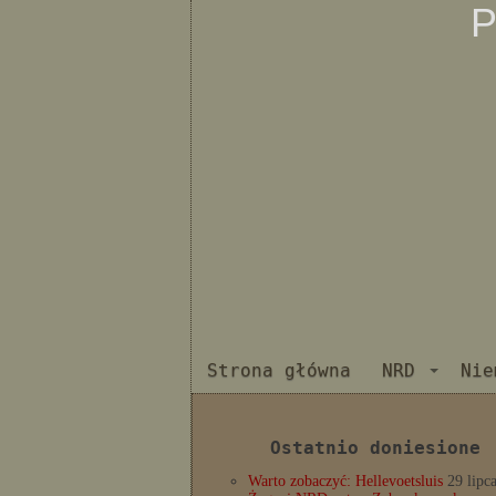
P
Strona główna
NRD
Nie
Ostatnio doniesione
Warto zobaczyć: Hellevoetsluis
29 lipc