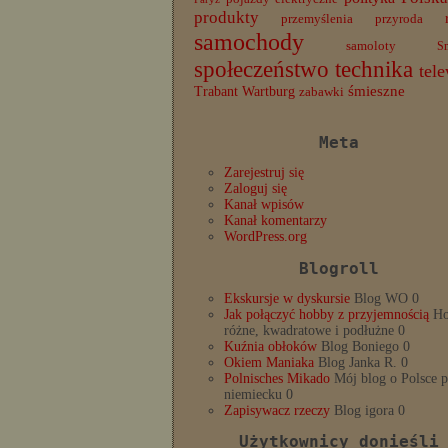
produkty
przemyślenia
przyroda
samochody
samoloty
S
społeczeństwo
technika
tele
Trabant
śmieszne
Wartburg
zabawki
Meta
Zarejestruj się
Zaloguj się
Kanał wpisów
Kanał komentarzy
WordPress.org
Blogroll
Ekskursje w dyskursie
Blog WO 0
Jak połączyć hobby z przyjemnością
Ho
różne, kwadratowe i podłużne 0
Kuźnia obłoków
Blog Boniego 0
Okiem Maniaka
Blog Janka R. 0
Polnisches Mikado
Mój blog o Polsce 
niemiecku 0
Zapisywacz rzeczy
Blog igora 0
Użytkownicy donieśli