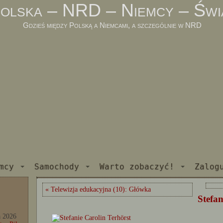
olska – NRD – Niemcy – Świ
Gdzieś między Polską a Niemcami, a szczególnie w NRD
mcy
Samochody
Warto zobaczyć!
Zalog
« Telewizja edukacyjna (10): Główka
Stefan
a 2026