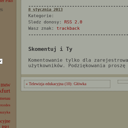
er Piko
--------------------------------------
8 stycznia 2013
26
Kategorie:
Sledz donosy:
RSS 2.0
Wasz znak:
trackback
--------------------------------------
Skomentuj i Ty
Komentowanie tylko dla zarejestrow
użytkowników. Podziękowania proszę
« Telewizja edukacyjna (10): Główka
BMW
kfurt
lmenau
rcedes
muzyka
acyjne
PRL