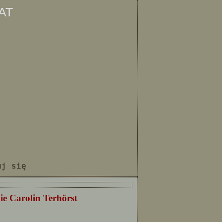
at
uj się
ie Carolin Terhörst