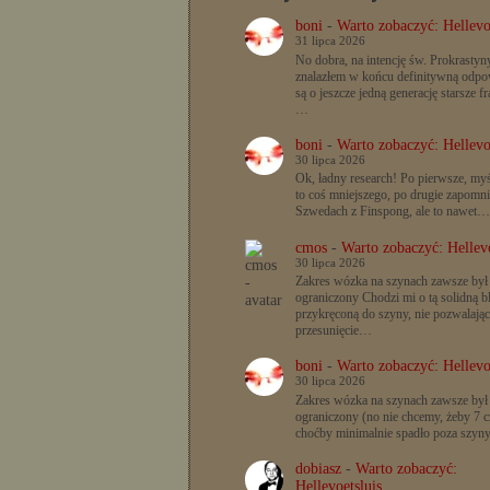
boni
-
Warto zobaczyć: Hellevo
31 lipca 2026
No dobra, na intencję św. Prokrastyn
znalazłem w końcu definitywną odpow
są o jeszcze jedną generację starsze f
…
boni
-
Warto zobaczyć: Hellevo
30 lipca 2026
Ok, ładny research! Po pierwsze, myś
to coś mniejszego, po drugie zapomn
Szwedach z Finspong, ale to nawet…
cmos
-
Warto zobaczyć: Hellevo
30 lipca 2026
Zakres wózka na szynach zawsze był
ograniczony Chodzi mi o tą solidną b
przykręconą do szyny, nie pozwalając
przesunięcie…
boni
-
Warto zobaczyć: Hellevo
30 lipca 2026
Zakres wózka na szynach zawsze był
ograniczony (no nie chcemy, żeby 7 c
choćby minimalnie spadło poza szyn
dobiasz
-
Warto zobaczyć:
Hellevoetsluis