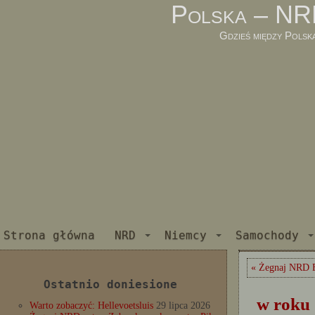
Polska – NR
Gdzieś między Polsk
Strona główna
NRD
Niemcy
Samochody
« Żegnaj NRD 
Ostatnio doniesione
w roku
Warto zobaczyć: Hellevoetsluis
29 lipca 2026