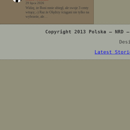
29 lipca 2026
Widzę, że Boni mnie ubiegł, ale swoje 3 centy
wtrącę ;-) Raz że Olędrzy ściągani nie tylko na
wybrzeże, ale…
Copyright 2013 Polska – NRD –
Des
Latest Stori