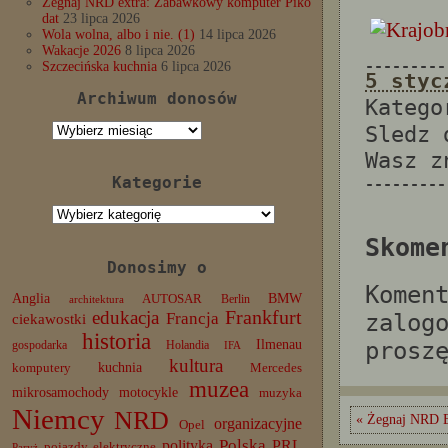
Żegnaj NRD extra: Zabawkowy komputer Piko
dat
23 lipca 2026
Wola wolna, albo i nie. (1)
14 lipca 2026
Wakacje 2026
8 lipca 2026
---------
Szczecińska kuchnia
6 lipca 2026
5 styc
Archiwum donosów
Katego
Archiwum
Sledz
donosów
Wasz 
Kategorie
---------
Kategorie
Skome
Donosimy o
Komen
Anglia
BMW
AUTOSAR
Berlin
architektura
edukacja
Frankfurt
Francja
zalog
ciekawostki
historia
Ilmenau
prosz
gospodarka
Holandia
IFA
kultura
komputery
kuchnia
Mercedes
muzea
mikrosamochody
motocykle
muzyka
Niemcy
NRD
« Żegnaj NRD 
organizacyjne
Opel
Polska
PRL
polityka
pojazdy elektryczne
Paryż