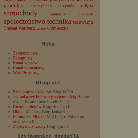
produkty
religia
przemyślenia
przyroda
samochody
samoloty
Smoleńsk
społeczeństwo
technika
telewizja
Trabant
śmieszne
Wartburg
zabawki
Meta
Zarejestruj się
Zaloguj się
Kanał wpisów
Kanał komentarzy
WordPress.org
Blogroll
Ekskursje w dyskursie
Blog WO 0
Jak połączyć hobby z przyjemnością
Hobby
różne, kwadratowe i podłużne 0
Kuźnia obłoków
Blog Boniego 0
Okiem Maniaka
Blog Janka R. 0
Polnisches Mikado
Mój blog o Polsce po
niemiecku 0
Zapisywacz rzeczy
Blog igora 0
Użytkownicy donieśli