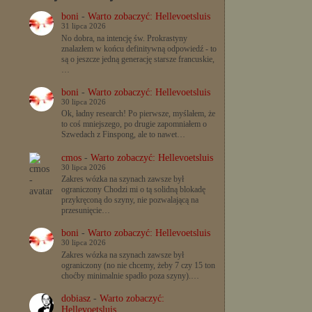
boni
-
Warto zobaczyć: Hellevoetsluis
31 lipca 2026
No dobra, na intencję św. Prokrastyny
znalazłem w końcu definitywną odpowiedź - to
są o jeszcze jedną generację starsze francuskie,
…
boni
-
Warto zobaczyć: Hellevoetsluis
30 lipca 2026
Ok, ładny research! Po pierwsze, myślałem, że
to coś mniejszego, po drugie zapomniałem o
Szwedach z Finspong, ale to nawet…
cmos
-
Warto zobaczyć: Hellevoetsluis
30 lipca 2026
Zakres wózka na szynach zawsze był
ograniczony Chodzi mi o tą solidną blokadę
przykręconą do szyny, nie pozwalającą na
przesunięcie…
boni
-
Warto zobaczyć: Hellevoetsluis
30 lipca 2026
Zakres wózka na szynach zawsze był
ograniczony (no nie chcemy, żeby 7 czy 15 ton
choćby minimalnie spadło poza szyny).…
dobiasz
-
Warto zobaczyć:
Hellevoetsluis