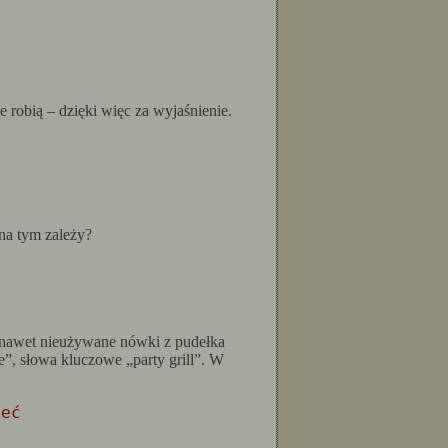
e robią – dzięki więc za wyjaśnienie.
na tym zależy?
ę nawet nieużywane nówki z pudełka
e”, słowa kluczowe „party grill”. W
ieć