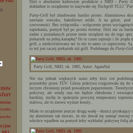
er Piko
Dziś o absolutnie kultowym produkcie z NRD -
Party G
dokładnie to urządzenie to nazywało się
Tischgrill TG12 "Par
26
Party-Grill
był zbudowany bardzo prosto. Aluminiowa skrz
zawiasie wieczko, bakelitowe nóżki. A na górze, pod 
czerwoności. Bez wyłącznika - wyłączenie przez wyciągnięci
zapiekania, pomysł był po prostu świetny. Dziś nie za bar
żadne z posiadanych przeze mnie urządzeń się do tego specj
piekarnik na jedną kanapkę? Ile to czasu zajmuje i ile prądu n
grill, a zmikrofalowany ser to nie to samo co zapieczony. Są 
to też jest raczej piekarnik niż grill. Podobnego do
Party-Gril
Party Grill, NRD, ok. 1985, Autor: AgataNal
Nie ma jednak większych szans żeby ktoś coś podobneg
przeszłoby przez
TÜV
. Górna pokrywa rozgrzewała się do w
niczym chroniony przed poważnym poparzeniem. Teoretycznie
BMW
pokrywy, ale wtedy ona nie będzie chłodzona i wewnątrz 
kfurt
bardziej, myślę że spokojnie powyżej temperatury topnie
stalowa, ale to znowu wyższe koszty...
lmenau
rcedes
Miało to urządzenie jeszcze drugą wadę - tłuszcz pryskający
się aluminium tak mocno, że nie dawał się usunąć inaczej n
muzyka
wkrótce wpadłem na pomysł żeby wykładać pokrywę folią alum
acyjne
PRL