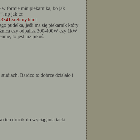
że w formie minipiekarnika, bo jak
, np jak to:
-3341-srebrny.html
o pudełka, jeśli ma się piekarnik który
; różnica czy odpalisz 300-400W czy 1kW
nie, to jest już pikuś.
tudiach. Bardzo to dobrze działało i
ko ten drucik do wyciągania tacki