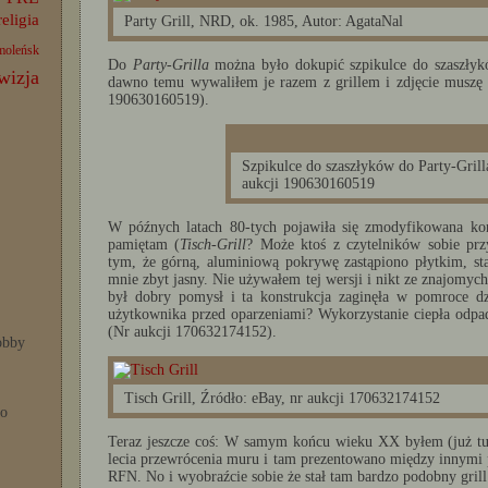
religia
Party Grill, NRD, ok. 1985, Autor: AgataNal
moleńsk
Do
Party-Grilla
można było dokupić szpikulce do szaszłyków
wizja
dawno temu wywaliłem je razem z grillem i zdjęcie muszę s
190630160519).
Szpikulce do szaszłyków do Party-Gril
aukcji 190630160519
W późnych latach 80-tych pojawiła się zmodyfikowana kon
pamiętam (
Tisch-Grill
? Może ktoś z czytelników sobie prz
tym, że górną, aluminiową pokrywę zastąpiono płytkim, st
mnie zbyt jasny. Nie używałem tej wersji i nikt ze znajomych 
był dobry pomysł i ta konstrukcja zaginęła w pomroce dz
użytkownika przed oparzeniami? Wykorzystanie ciepła od
(Nr aukcji 170632174152).
bby
Tisch Grill, Źródło: eBay, nr aukcji 170632174152
po
Teraz jeszcze coś: W samym końcu wieku XX byłem (już tu,
lecia przewrócenia muru i tam prezentowano między innymi 
RFN. No i wyobraźcie sobie że stał tam bardzo podobny grill