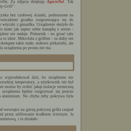
rill
u. Za zdjęcia dziękuję
AgacieNal
. Tak
ty-Grill"
.
ynka bez czołowej ścianki, podnoszone na
wieczkiem grzałka rozgrzewająca się do
e wtyczki z gniazdka. Urządzenie służyło do
dzo mam jak zapiec sobie kanapkę z serem -
alnie nie nadaje. Piekarnik - no grzać cały
a to idzie. Mikrofala z grillem - za słaby ten
dostępne takie małe, stołowe piekarniki, ale
l
a urządzenia po prostu nie ma.
o wyprodukował dziś, bo urządzenie nie
ysokiej temperatury, a użytkownik nie był
 można by zrobić jakąś izolacje termiczną
urządzenia będzie rozgrzewać się jeszcze
nia aluminium. No chyba żeby pokrywa była
 od wewnątrz na górną pokrywę grilla czepiał
iż przez szlifowanie środkiem ściernym. Ja
iniową, i to działało.