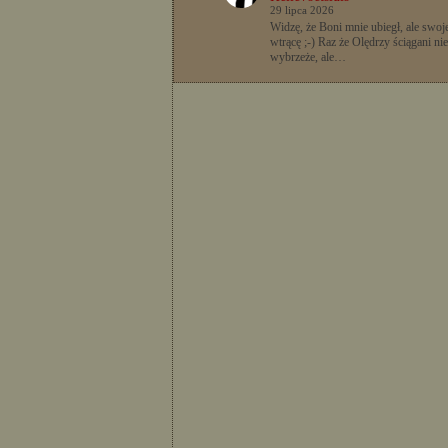
29 lipca 2026
Widzę, że Boni mnie ubiegł, ale swoje
wtrącę ;-) Raz że Olędrzy ściągani nie
wybrzeże, ale…