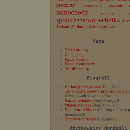
produkty
przemyślenia
przyroda
samochody
samoloty
S
społeczeństwo
technika
tele
Trabant
śmieszne
Wartburg
zabawki
Meta
Zarejestruj się
Zaloguj się
Kanał wpisów
Kanał komentarzy
WordPress.org
Blogroll
Ekskursje w dyskursie
Blog WO 0
Jak połączyć hobby z przyjemnością
Ho
różne, kwadratowe i podłużne 0
Kuźnia obłoków
Blog Boniego 0
Okiem Maniaka
Blog Janka R. 0
Polnisches Mikado
Mój blog o Polsce 
niemiecku 0
Zapisywacz rzeczy
Blog igora 0
Użytkownicy donieśli