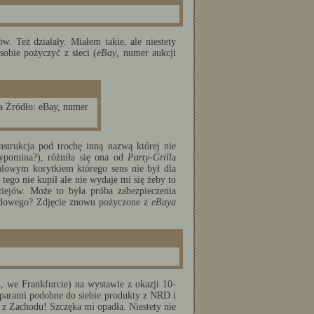
. Też działały. Miałem takie, ale niestety
obie pożyczyć z sieci (
eBay
, numer aukcji
la Żródło: eBay, numer
strukcja pod trochę inną nazwą której nie
ypomina?), różniła się ona od
Party-Grill
a
alowym korytkiem którego sens nie był dla
tego nie kupił ale nie wydaje mi się żeby to
iejów. Może to była próba zabezpieczenia
padowego? Zdjęcie znowu pożyczone z
eBaya
 we Frankfurcie) na wystawie z okazji 10-
parami podobne do siebie produkty z NRD i
 z Zachodu! Szczęka mi opadła. Niestety nie