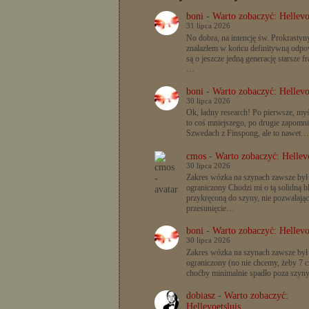
boni
-
Warto zobaczyć: Hellevo
31 lipca 2026
No dobra, na intencję św. Prokrastyn
znalazłem w końcu definitywną odpow
są o jeszcze jedną generację starsze f
…
boni
-
Warto zobaczyć: Hellevo
30 lipca 2026
Ok, ładny research! Po pierwsze, myś
to coś mniejszego, po drugie zapomn
Szwedach z Finspong, ale to nawet…
cmos
-
Warto zobaczyć: Hellevo
30 lipca 2026
Zakres wózka na szynach zawsze był
ograniczony Chodzi mi o tą solidną b
przykręconą do szyny, nie pozwalając
przesunięcie…
boni
-
Warto zobaczyć: Hellevo
30 lipca 2026
Zakres wózka na szynach zawsze był
ograniczony (no nie chcemy, żeby 7 c
choćby minimalnie spadło poza szyn
dobiasz
-
Warto zobaczyć:
Hellevoetsluis