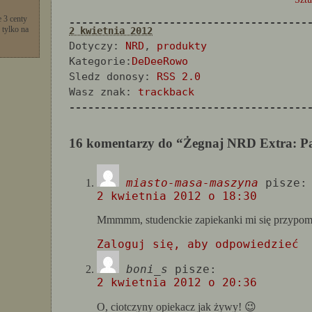
 3 centy
--------------------------------------
 tylko na
2 kwietnia 2012
Dotyczy:
NRD
,
produkty
Kategorie:
DeDeeRowo
Sledz donosy:
RSS 2.0
Wasz znak:
trackback
--------------------------------------
16 komentarzy do “Żegnaj NRD Extra: Pa
miasto-masa-maszyna
pisze:
2 kwietnia 2012 o 18:30
Mmmmm, studenckie zapiekanki mi się przypomni
Zaloguj się, aby odpowiedzieć
boni_s
pisze:
2 kwietnia 2012 o 20:36
O, ciotczyny opiekacz jak żywy! 😉