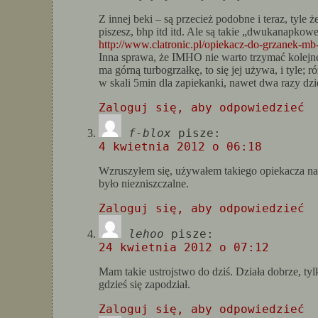
Z innej beki – są przecież podobne i teraz, tyle 
piszesz, bhp itd itd. Ale są takie „dwukanapkowe”
http://www.clatronic.pl/opiekacz-do-grzanek-mb
Inna sprawa, że IMHO nie warto trzymać kolejneg
ma górną turbogrzałkę, to się jej używa, i tyle
w skali 5min dla zapiekanki, nawet dwa razy dzien
Zaloguj się, aby odpowiedzieć
f-blox
pisze:
4 kwietnia 2012 o 06:18
Wzruszyłem się, używałem takiego opiekacza na s
było niezniszczalne.
Zaloguj się, aby odpowiedzieć
lehoo
pisze:
24 kwietnia 2012 o 07:12
Mam takie ustrojstwo do dziś. Działa dobrze, tyl
gdzieś się zapodział.
Zaloguj się, aby odpowiedzieć