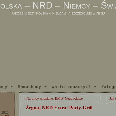
olska – NRD – Niemcy – Świ
Gdzieś między Polską a Niemcami, a szczególnie w NRD
mcy
Samochody
Warto zobaczyć!
Zalog
« Na ulicy widziane: BMW Neue Klasse
Jak 
Żegnaj NRD Extra: Party-Grill
a 2026