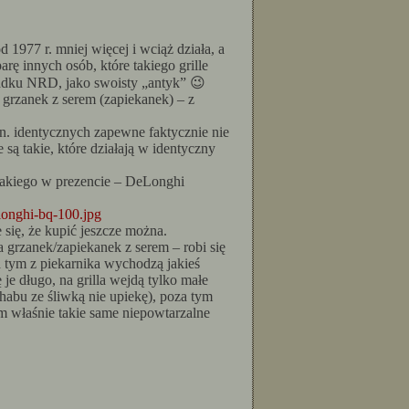
d 1977 r. mniej więcej i wciąż działa, a
rę innych osób, które takiego grille
padku NRD, jako swoisty „antyk” 😉
a grzanek z serem (zapiekanek) – z
zn. identycznych zapewne faktycznie nie
e są takie, które działają w identyczny
 takiego w prezencie – DeLonghi
elonghi-bq-100.jpg
 się, że kupić jeszcze można.
grzanek/zapiekanek z serem – robi się
za tym z piekarnika wychodzą jakieś
 je długo, na grilla wejdą tylko małe
chabu ze śliwką nie upiekę), poza tym
tym właśnie takie same niepowtarzalne