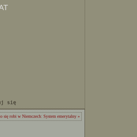
at
uj się
to się robi w Niemczech: System emerytalny »