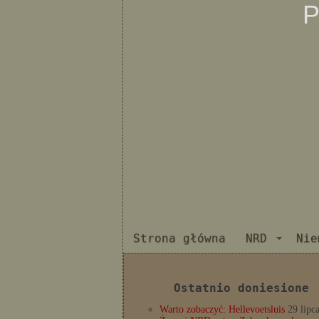
P
Strona główna
NRD
Nie
Ostatnio doniesione
Warto zobaczyć: Hellevoetsluis
29 lipc