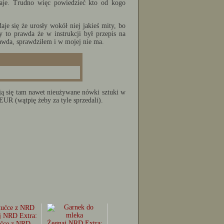
daje. Trudno więc powiedzieć kto od kogo
daje się że urosły wokół niej jakieś mity, bo
zy to prawda że w instrukcji był przepis na
prawda, sprawdziłem i w mojej nie ma.
fiają się tam nawet nieużywane nówki sztuki w
UR (wątpię żeby za tyle sprzedali).
j NRD Extra:
Żegnaj NRD Extra:
ućce z NRD