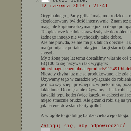
danzi
pisze:
12 czerwca 2013 o 21:41
Oryginalnego „Party grilla” mają moi rodzice – o
eksploatowany był dość intensywnie. Znam też pa
mają, ale kupione/otrzymane już na długo po u
Te opiekacze idealnie sprawdzały się do robieni
żadnego innego nie wychodziły takie dobre.
Ale nie prawda, że nie ma już takich obecnie. T
ma (pomijając portale aukcyjne i targi staroci), al
sposób.
My z żoną parę lat temu dostaliśmy właśnie coś
BQ100 to się nazywa i tak wygląda:
http://image.ceneo.pl/data/products/1154919/i-d
Niestety chyba już nie są produkowane, ale zdaje
Używamy tego w zasadzie wyłącznie do robienia 
je dużo szybciej i prościej niż w piekarniku, po
takie inne. Do mięsa nie używamy – i tak robi się
kawałki typu kotlet (więc kaczki w całości ani s
mięso strasznie brudzi. Ale grzanki robi się na 
jak na enerdowskim Party grillu!
A w ogóle to gratuluję bardzo ciekawego bloga!
Zaloguj się, aby odpowiedzieć