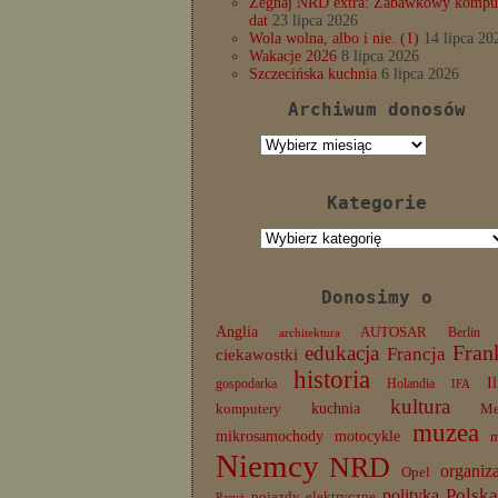
Żegnaj NRD extra: Zabawkowy komput
dat
23 lipca 2026
Wola wolna, albo i nie. (1)
14 lipca 20
Wakacje 2026
8 lipca 2026
Szczecińska kuchnia
6 lipca 2026
Archiwum donosów
Archiwum
donosów
Kategorie
Kategorie
Donosimy o
Anglia
AUTOSAR
Berlin
architektura
edukacja
Fran
Francja
ciekawostki
historia
I
gospodarka
Holandia
IFA
kultura
komputery
kuchnia
Me
muzea
mikrosamochody
motocykle
Niemcy
NRD
organiz
Opel
Polska
polityka
pojazdy elektryczne
Paryż