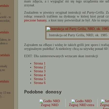
mam zdjęcia, a i wyguglać mi się tego urządzenia nie u
zrzynał.
etsluis
Znalazłem w piwnicy oryginał instrukcji od
Party-Grill
a. Z
y
robiąc research trafiłem na dyskusję w której ktoś pytał c
iedź - to
pieczone banany
, a ktoś inny potwierdzał że był. Ale to nie
rancuskie,
etsluis
Instrukcja od Party Grilla, NRD, ok. 1985
lałem, że
iałem o
Zajrzałem na
eBaya
i widzę że takich grilli jest sporo i tra
oryginalnym pudełku! A niektórzy chcą za używkę ponad 60 E
etsluis
EDIT: Dla zainteresowanych wrzucam skan instrukcji
Strona 1
lokadę
Strona 2
ą na
Strona 3
Strona 4
Strona 5
etsluis
Strona 6
Podobne donosy
zy 15 ton
y).…
Żegnaj NRD
Żegnaj NRD extra
Żegna
Szt