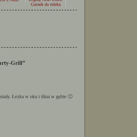
Garnek do mleka
--------------------------------------------------
--------------------------------------------------
rty-Grill”
ały. Łezka w oku i ślina w gębie 🙂