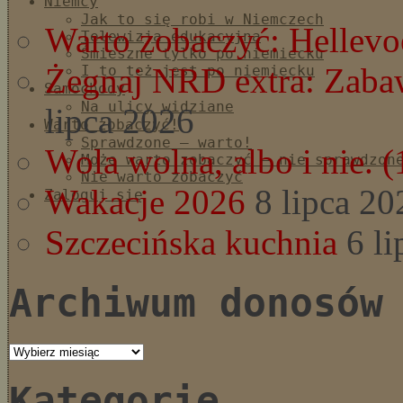
Niemcy
Jak to się robi w Niemczech
Warto zobaczyć: Hellevoe
Telewizja edukacyjna
Śmieszne tylko po niemiecku
Żegnaj NRD extra: Zaba
I to też jest po niemiecku
Samochody
Na ulicy widziane
lipca 2026
Warto zobaczyć!
Sprawdzone – warto!
Wola wolna, albo i nie. (
Może warto zobaczyć – nie sprawdzon
Nie warto zobaczyć
Wakacje 2026
8 lipca 20
Zaloguj się
Szczecińska kuchnia
6 l
Archiwum donosów
Archiwum
donosów
Kategorie