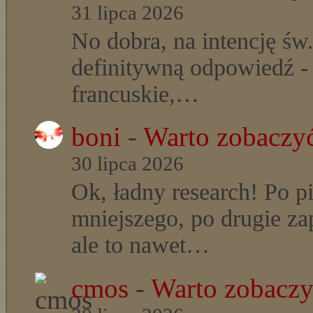
31 lipca 2026
No dobra, na intencję św
definitywną odpowiedź - t
francuskie,…
boni
-
Warto zobaczyć
30 lipca 2026
Ok, ładny research! Po p
mniejszego, po drugie z
ale to nawet…
cmos
-
Warto zobaczyć