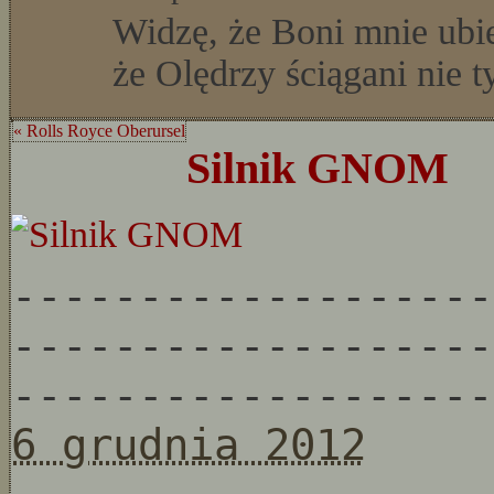
Widzę, że Boni mnie ubie
że Olędrzy ściągani nie 
« Rolls Royce Oberursel
Silnik GNOM
-------------------
-------------------
-------------------
6 grudnia 2012