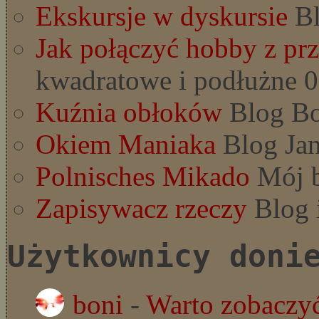
Ekskursje w dyskursie
Bl
Jak połączyć hobby z pr
kwadratowe i podłużne 0
Kuźnia obłoków
Blog Bo
Okiem Maniaka
Blog Jan
Polnisches Mikado
Mój b
Zapisywacz rzeczy
Blog 
Użytkownicy doni
boni
-
Warto zobaczyć