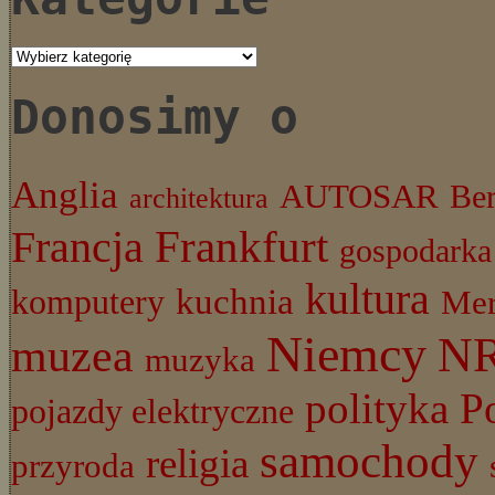
Kategorie
Donosimy o
Anglia
AUTOSAR
Ber
architektura
Frankfurt
Francja
gospodarka
kultura
komputery
kuchnia
Mer
Niemcy
N
muzea
muzyka
P
polityka
pojazdy elektryczne
samochody
religia
przyroda