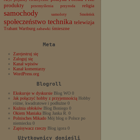
produkty
religia
przemyślenia
przyroda
samochody
samoloty
Smoleńsk
społeczeństwo
technika
telewizja
Trabant
śmieszne
Wartburg
zabawki
Meta
Zarejestruj się
Zaloguj się
Kanał wpisów
Kanał komentarzy
WordPress.org
Blogroll
Ekskursje w dyskursie
Blog WO 0
Jak połączyć hobby z przyjemnością
Hobby
różne, kwadratowe i podłużne 0
Kuźnia obłoków
Blog Boniego 0
Okiem Maniaka
Blog Janka R. 0
Polnisches Mikado
Mój blog o Polsce po
niemiecku 0
Zapisywacz rzeczy
Blog igora 0
Użytkownicy donieśli