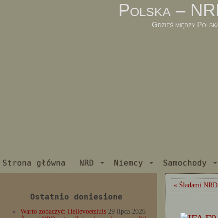
Polska – NR
Gdzieś między Polsk
Strona główna
NRD
Niemcy
Samochody
« Śladami NRD:
Ostatnio doniesione
Warto zobaczyć: Hellevoetsluis
29 lipca 2026