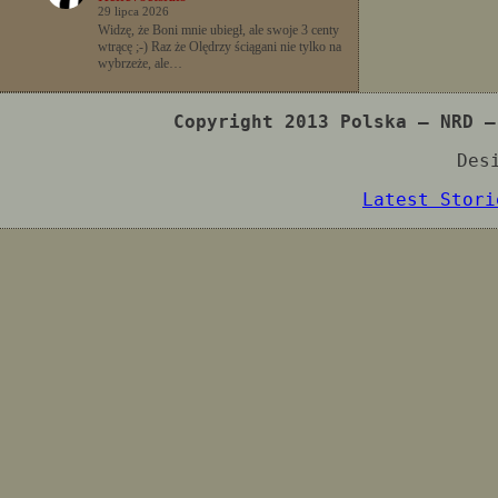
29 lipca 2026
Widzę, że Boni mnie ubiegł, ale swoje 3 centy
wtrącę ;-) Raz że Olędrzy ściągani nie tylko na
wybrzeże, ale…
Copyright 2013 Polska – NRD –
Des
Latest Stori