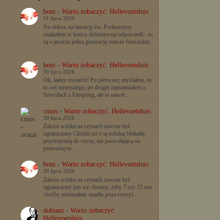
boni
-
Warto zobaczyć: Hellevoetsluis
31 lipca 2026
No dobra, na intencję św. Prokrastyny
znalazłem w końcu definitywną odpowiedź - to
są o jeszcze jedną generację starsze francuskie,
…
boni
-
Warto zobaczyć: Hellevoetsluis
30 lipca 2026
Ok, ładny research! Po pierwsze, myślałem, że
to coś mniejszego, po drugie zapomniałem o
Szwedach z Finspong, ale to nawet…
cmos
-
Warto zobaczyć: Hellevoetsluis
30 lipca 2026
Zakres wózka na szynach zawsze był
ograniczony Chodzi mi o tą solidną blokadę
przykręconą do szyny, nie pozwalającą na
przesunięcie…
boni
-
Warto zobaczyć: Hellevoetsluis
30 lipca 2026
Zakres wózka na szynach zawsze był
ograniczony (no nie chcemy, żeby 7 czy 15 ton
choćby minimalnie spadło poza szyny).…
dobiasz
-
Warto zobaczyć:
Hellevoetsluis