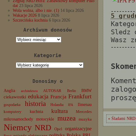
Żegnaj NRD extra: Zabawkowy komputer Piko
dat
23 lipca 2026
Wola wolna, albo i nie. (1)
14 lipca 2026
---------
5 grud
Wakacje 2026
8 lipca 2026
Szczecińska kuchnia
6 lipca 2026
Katego
Archiwum donosów
Sledz
Wasz 
Archiwum
donosów
---------
Kategorie
Kategorie
Skome
Komen
Donosimy o
zalog
Anglia
BMW
AUTOSAR
Berlin
architektura
edukacja
Frankfurt
prosz
Francja
ciekawostki
historia
Ilmenau
gospodarka
Holandia
IFA
kultura
komputery
kuchnia
Mercedes
muzea
« Śladami NRD:
mikrosamochody
motocykle
muzyka
Niemcy
NRD
organizacyjne
Opel
Polska
PRL
polityka
pojazdy elektryczne
Paryż