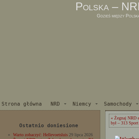
Polska – NR
Gdzieś między Polsk
Strona główna
NRD
Niemcy
Samochody
« Żegnaj NRD ex
był – 313 Sport
Ostatnio doniesione
Warto zobaczyć: Hellevoetsluis
29 lipca 2026