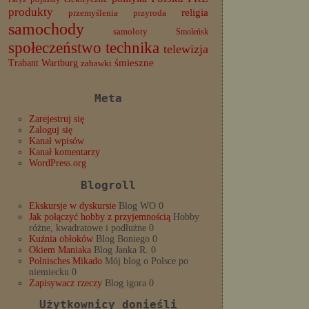
produkty
religia
przemyślenia
przyroda
samochody
samoloty
Smoleńsk
społeczeństwo
technika
telewizja
Trabant
śmieszne
Wartburg
zabawki
Meta
Zarejestruj się
Zaloguj się
Kanał wpisów
Kanał komentarzy
WordPress.org
Blogroll
Ekskursje w dyskursie
Blog WO 0
Jak połączyć hobby z przyjemnością
Hobby
różne, kwadratowe i podłużne 0
Kuźnia obłoków
Blog Boniego 0
Okiem Maniaka
Blog Janka R. 0
Polnisches Mikado
Mój blog o Polsce po
niemiecku 0
Zapisywacz rzeczy
Blog igora 0
Użytkownicy donieśli