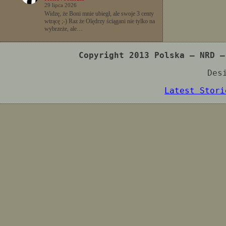
29 lipca 2026
Widzę, że Boni mnie ubiegł, ale swoje 3 centy
wtrącę ;-) Raz że Olędrzy ściągani nie tylko na
wybrzeże, ale…
Copyright 2013 Polska – NRD –
Des
Latest Stori