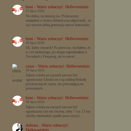
boni
-
Warto zobaczyć: Hellevoetsluis
31 lipca 2026
No dobra, na intencję św. Prokrastyny
znalazłem w końcu definitywną odpowiedź - to
są o jeszcze jedną generację starsze francuskie,
…
boni
-
Warto zobaczyć: Hellevoetsluis
30 lipca 2026
Ok, ładny research! Po pierwsze, myślałem, że
to coś mniejszego, po drugie zapomniałem o
Szwedach z Finspong, ale to nawet…
cmos
-
Warto zobaczyć: Hellevoetsluis
30 lipca 2026
Zakres wózka na szynach zawsze był
ograniczony Chodzi mi o tą solidną blokadę
przykręconą do szyny, nie pozwalającą na
przesunięcie…
boni
-
Warto zobaczyć: Hellevoetsluis
30 lipca 2026
Zakres wózka na szynach zawsze był
ograniczony (no nie chcemy, żeby 7 czy 15 ton
choćby minimalnie spadło poza szyny).…
dobiasz
-
Warto zobaczyć:
Hellevoetsluis