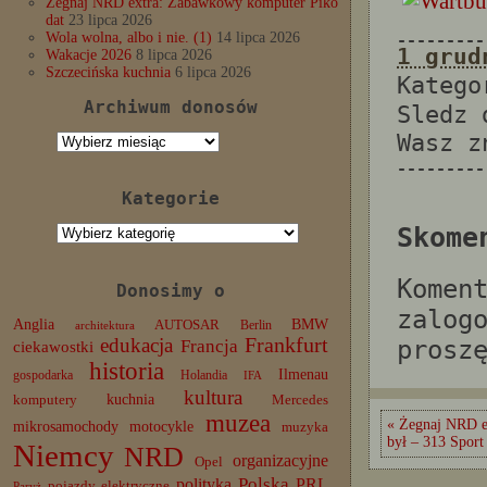
Żegnaj NRD extra: Zabawkowy komputer Piko
dat
23 lipca 2026
Wola wolna, albo i nie. (1)
14 lipca 2026
---------
1 grud
Wakacje 2026
8 lipca 2026
Szczecińska kuchnia
6 lipca 2026
Katego
Archiwum donosów
Sledz
Wasz 
Archiwum
donosów
---------
Kategorie
Kategorie
Skome
Komen
Donosimy o
zalog
Anglia
BMW
AUTOSAR
Berlin
architektura
edukacja
Frankfurt
prosz
Francja
ciekawostki
historia
Ilmenau
gospodarka
Holandia
IFA
kultura
komputery
kuchnia
Mercedes
muzea
« Żegnaj NRD ex
mikrosamochody
motocykle
muzyka
był – 313 Sport
Niemcy
NRD
organizacyjne
Opel
Polska
PRL
polityka
pojazdy elektryczne
Paryż