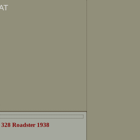
at
ę
28 Roadster 1938