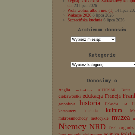
Żegnaj NRD extra: Zabawkowy komput
dat
23 lipca 2026
Wola wolna, albo i nie. (1)
14 lipca 20
Wakacje 2026
8 lipca 2026
Szczecińska kuchnia
6 lipca 2026
Archiwum donosów
Archiwum
donosów
Kategorie
Kategorie
Donosimy o
Anglia
AUTOSAR
Berlin
architektura
edukacja
Fran
Francja
ciekawostki
historia
I
gospodarka
Holandia
IFA
kultura
komputery
kuchnia
Me
muzea
mikrosamochody
motocykle
Niemcy
NRD
organiz
Opel
Polska
polityka
pojazdy elektryczne
Paryż