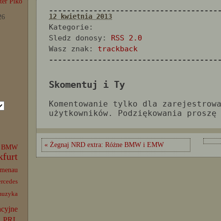
er Piko
--------------------------------------
12 kwietnia 2013
26
Kategorie:
Sledz donosy:
RSS 2.0
Wasz znak:
trackback
--------------------------------------
Skomentuj i Ty
Komentowanie tylko dla zarejestrow
użytkowników. Podziękowania proszę
« Żegnaj NRD extra: Różne BMW i EMW
BMW
kfurt
lmenau
rcedes
muzyka
acyjne
PRL