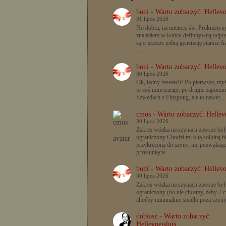
boni
-
Warto zobaczyć: Hellevo
31 lipca 2026
No dobra, na intencję św. Prokrastyn
znalazłem w końcu definitywną odpow
są o jeszcze jedną generację starsze f
…
boni
-
Warto zobaczyć: Hellevo
30 lipca 2026
Ok, ładny research! Po pierwsze, myś
to coś mniejszego, po drugie zapomn
Szwedach z Finspong, ale to nawet…
cmos
-
Warto zobaczyć: Hellevo
30 lipca 2026
Zakres wózka na szynach zawsze był
ograniczony Chodzi mi o tą solidną b
przykręconą do szyny, nie pozwalając
przesunięcie…
boni
-
Warto zobaczyć: Hellevo
30 lipca 2026
Zakres wózka na szynach zawsze był
ograniczony (no nie chcemy, żeby 7 c
choćby minimalnie spadło poza szyn
dobiasz
-
Warto zobaczyć:
Hellevoetsluis