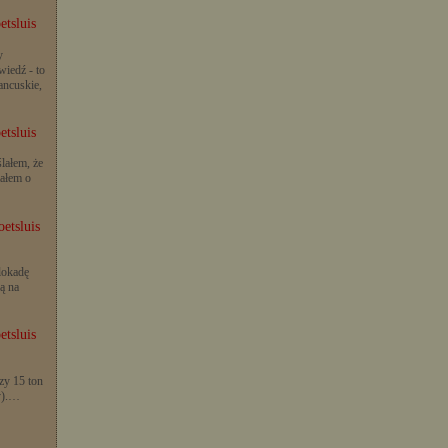
etsluis
y
iedź - to
rancuskie,
etsluis
lałem, że
iałem o
etsluis
lokadę
ą na
etsluis
zy 15 ton
y).…