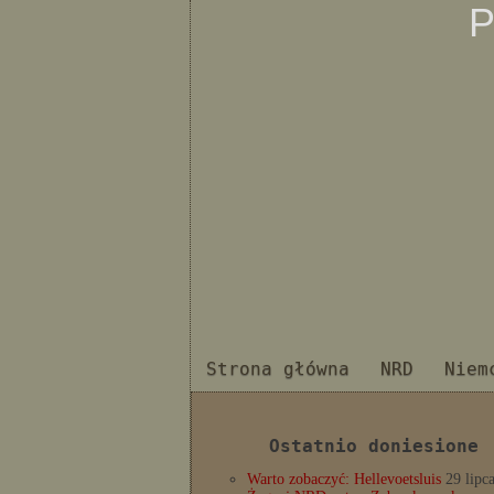
P
Strona główna
NRD
Niem
Ostatnio doniesione
Warto zobaczyć: Hellevoetsluis
29 lipc