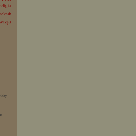
religia
moleńsk
wizja
bby
po