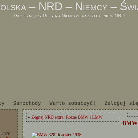
olska – NRD – Niemcy – Świ
Gdzieś między Polską a Niemcami, a szczególnie w NRD
cy
Samochody
Warto zobaczyć!
Zaloguj si
« Żegnaj NRD extra: Różne BMW i EMW
BMW 3
a 2026