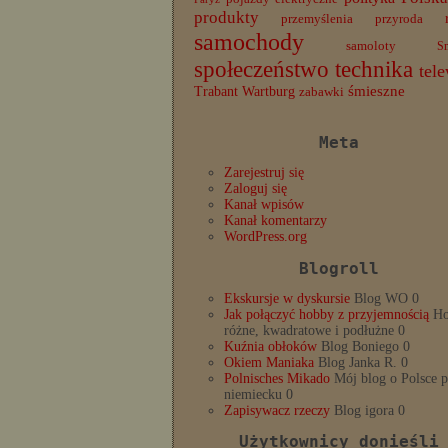
produkty
przemyślenia
przyroda
samochody
samoloty
S
społeczeństwo
technika
tele
Trabant
śmieszne
Wartburg
zabawki
Meta
Zarejestruj się
Zaloguj się
Kanał wpisów
Kanał komentarzy
WordPress.org
Blogroll
Ekskursje w dyskursie
Blog WO 0
Jak połączyć hobby z przyjemnością
Ho
różne, kwadratowe i podłużne 0
Kuźnia obłoków
Blog Boniego 0
Okiem Maniaka
Blog Janka R. 0
Polnisches Mikado
Mój blog o Polsce 
niemiecku 0
Zapisywacz rzeczy
Blog igora 0
Użytkownicy donieśli