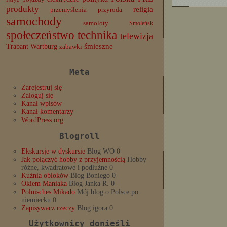
produkty
religia
przemyślenia
przyroda
samochody
samoloty
Smoleńsk
społeczeństwo
technika
telewizja
Trabant
śmieszne
Wartburg
zabawki
Meta
Zarejestruj się
Zaloguj się
Kanał wpisów
Kanał komentarzy
WordPress.org
Blogroll
Ekskursje w dyskursie
Blog WO 0
Jak połączyć hobby z przyjemnością
Hobby
różne, kwadratowe i podłużne 0
Kuźnia obłoków
Blog Boniego 0
Okiem Maniaka
Blog Janka R. 0
Polnisches Mikado
Mój blog o Polsce po
niemiecku 0
Zapisywacz rzeczy
Blog igora 0
Użytkownicy donieśli