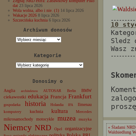
Żegnaj NRD extra: Zabawkowy komputer Piko
dat
23 lipca 2026
Wola wolna, albo i nie. (1)
14 lipca 2026
Wakacje 2026
8 lipca 2026
---------
Szczecińska kuchnia
6 lipca 2026
10 sty
Archiwum donosów
Katego
Archiwum
Sledz
donosów
Wasz 
Kategorie
---------
Kategorie
Skome
Donosimy o
Komen
Anglia
BMW
AUTOSAR
Berlin
architektura
edukacja
Frankfurt
Francja
zalog
ciekawostki
historia
Ilmenau
prosz
gospodarka
Holandia
IFA
kultura
komputery
kuchnia
Mercedes
muzea
mikrosamochody
motocykle
muzyka
Niemcy
NRD
« Śladami NRD
organizacyjne
Opel
Waldsiedlung W
Polska
PRL
polityka
pojazdy elektryczne
Paryż