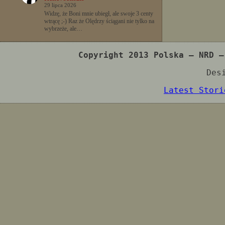
29 lipca 2026
Widzę, że Boni mnie ubiegł, ale swoje 3 centy
wtrącę ;-) Raz że Olędrzy ściągani nie tylko na
wybrzeże, ale…
Copyright 2013 Polska – NRD –
Des
Latest Stori