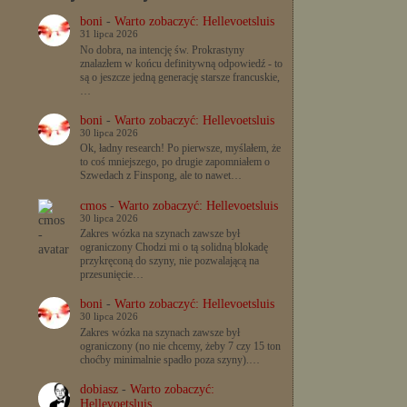
boni
-
Warto zobaczyć: Hellevoetsluis
31 lipca 2026
No dobra, na intencję św. Prokrastyny
znalazłem w końcu definitywną odpowiedź - to
są o jeszcze jedną generację starsze francuskie,
…
boni
-
Warto zobaczyć: Hellevoetsluis
30 lipca 2026
Ok, ładny research! Po pierwsze, myślałem, że
to coś mniejszego, po drugie zapomniałem o
Szwedach z Finspong, ale to nawet…
cmos
-
Warto zobaczyć: Hellevoetsluis
30 lipca 2026
Zakres wózka na szynach zawsze był
ograniczony Chodzi mi o tą solidną blokadę
przykręconą do szyny, nie pozwalającą na
przesunięcie…
boni
-
Warto zobaczyć: Hellevoetsluis
30 lipca 2026
Zakres wózka na szynach zawsze był
ograniczony (no nie chcemy, żeby 7 czy 15 ton
choćby minimalnie spadło poza szyny).…
dobiasz
-
Warto zobaczyć:
Hellevoetsluis