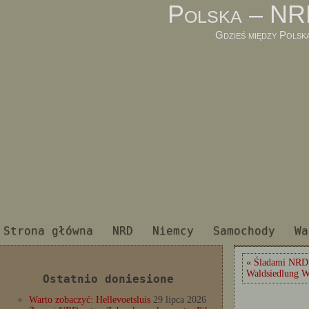
Polska – NR
Gdzieś między Polsk
Strona główna
NRD
Niemcy
Samochody
Wa
« Śladami NRD
Waldsiedlung W
Ostatnio doniesione
Warto zobaczyć: Hellevoetsluis
29 lipca 2026