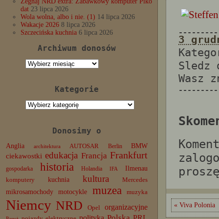
Żegnaj NRD extra: Zabawkowy komputer Piko
dat
23 lipca 2026
Wola wolna, albo i nie. (1)
14 lipca 2026
Wakacje 2026
8 lipca 2026
---------
Szczecińska kuchnia
6 lipca 2026
3 grud
Archiwum donosów
Katego
Archiwum
Sledz
donosów
Wasz 
Kategorie
---------
Kategorie
Skome
Donosimy o
Komen
Anglia
BMW
AUTOSAR
Berlin
architektura
edukacja
Frankfurt
Francja
zalog
ciekawostki
historia
Ilmenau
prosz
gospodarka
Holandia
IFA
kultura
komputery
kuchnia
Mercedes
muzea
mikrosamochody
motocykle
muzyka
Niemcy
NRD
« Viva Polonia
organizacyjne
Opel
Polska
PRL
polityka
pojazdy elektryczne
Paryż