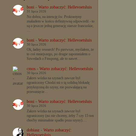
boni
-
Warto zobaczyć: Hellevoetsluis
31 lipca 2026
No dobra, na intencję św. Prokrastyny
znalazłem w końcu definitywną odpowiedź - to
są o jeszcze jedną generację starsze francuskie,
…
boni
-
Warto zobaczyć: Hellevoetsluis
30 lipca 2026
Ok, ładny research! Po pierwsze, myślałem, że
to coś mniejszego, po drugie zapomniałem o
Szwedach z Finspong, ale to nawet…
cmos
-
Warto zobaczyć: Hellevoetsluis
30 lipca 2026
Zakres wózka na szynach zawsze był
ograniczony Chodzi mi o tą solidną blokadę
przykręconą do szyny, nie pozwalającą na
przesunięcie…
boni
-
Warto zobaczyć: Hellevoetsluis
30 lipca 2026
Zakres wózka na szynach zawsze był
ograniczony (no nie chcemy, żeby 7 czy 15 ton
choćby minimalnie spadło poza szyny).…
dobiasz
-
Warto zobaczyć:
Hellevoetsluis