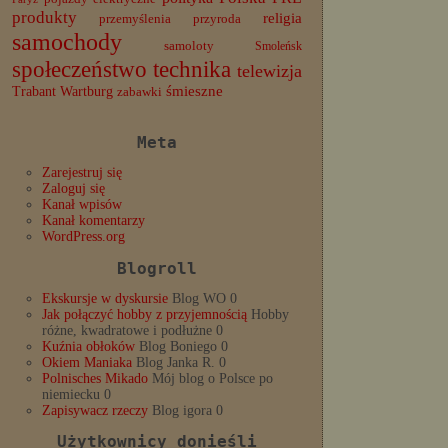
produkty
religia
przemyślenia
przyroda
samochody
samoloty
Smoleńsk
społeczeństwo
technika
telewizja
Trabant
śmieszne
Wartburg
zabawki
Meta
Zarejestruj się
Zaloguj się
Kanał wpisów
Kanał komentarzy
WordPress.org
Blogroll
Ekskursje w dyskursie
Blog WO 0
Jak połączyć hobby z przyjemnością
Hobby
różne, kwadratowe i podłużne 0
Kuźnia obłoków
Blog Boniego 0
Okiem Maniaka
Blog Janka R. 0
Polnisches Mikado
Mój blog o Polsce po
niemiecku 0
Zapisywacz rzeczy
Blog igora 0
Użytkownicy donieśli