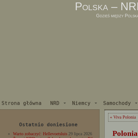
Polska – NR
Gdzieś między Polsk
Strona główna
NRD
Niemcy
Samochody
« Viva Polonia
Ostatnio doniesione
Polonia
Warto zobaczyć: Hellevoetsluis
29 lipca 2026