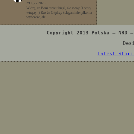
29 lipca 2026
Widzę, że Boni mnie ubiegł, ale swoje 3 centy
wtrącę ;-) Raz że Olędrzy ściągani nie tylko na
wybrzeże, ale…
Copyright 2013 Polska – NRD –
Des
Latest Stori