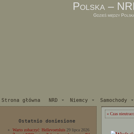
Polska – NR
Gdzieś między Polsk
Strona główna
NRD
Niemcy
Samochody
« Czas nieutrac
Ostatnio doniesione
Warto zobaczyć: Hellevoetsluis
29 lipca 2026