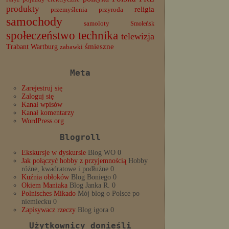
produkty
religia
przemyślenia
przyroda
samochody
samoloty
Smoleńsk
społeczeństwo
technika
telewizja
Trabant
śmieszne
Wartburg
zabawki
Meta
Zarejestruj się
Zaloguj się
Kanał wpisów
Kanał komentarzy
WordPress.org
Blogroll
Ekskursje w dyskursie
Blog WO 0
Jak połączyć hobby z przyjemnością
Hobby
różne, kwadratowe i podłużne 0
Kuźnia obłoków
Blog Boniego 0
Okiem Maniaka
Blog Janka R. 0
Polnisches Mikado
Mój blog o Polsce po
niemiecku 0
Zapisywacz rzeczy
Blog igora 0
Użytkownicy donieśli