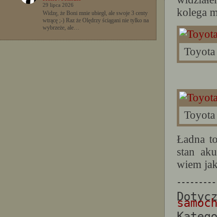
29 lipca 2026
kolega m
Widzę, że Boni mnie ubiegł, ale swoje 3 centy
wtrącę ;-) Raz że Olędrzy ściągani nie tylko na
wybrzeże, ale…
Toyota
Toyota
Ładna to
stan ak
wiem jak
---------
Dotyc
samoc
Kateg