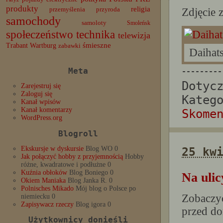
produkty
religia
przemyślenia
przyroda
Zdjęcie 
samochody
samoloty
Smoleńsk
społeczeństwo
technika
telewizja
Trabant
śmieszne
Wartburg
zabawki
Daihat
Meta
---------
Dotyc
Zarejestruj się
Zaloguj się
Kateg
Kanał wpisów
Kanał komentarzy
Skome
WordPress.org
Blogroll
Ekskursje w dyskursie
Blog WO 0
25 kw
Jak połączyć hobby z przyjemnością
Hobby
różne, kwadratowe i podłużne 0
Kuźnia obłoków
Blog Boniego 0
Na ulic
Okiem Maniaka
Blog Janka R. 0
Polnisches Mikado
Mój blog o Polsce po
Zobacz
niemiecku 0
Zapisywacz rzeczy
Blog igora 0
przed d
Użytkownicy donieśli