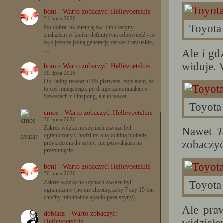
boni
-
Warto zobaczyć: Hellevoetsluis
31 lipca 2026
Toyota
No dobra, na intencję św. Prokrastyny
znalazłem w końcu definitywną odpowiedź - to
są o jeszcze jedną generację starsze francuskie,
…
Ale i gdz
widuje. 
boni
-
Warto zobaczyć: Hellevoetsluis
30 lipca 2026
Ok, ładny research! Po pierwsze, myślałem, że
to coś mniejszego, po drugie zapomniałem o
Szwedach z Finspong, ale to nawet…
Toyota
cmos
-
Warto zobaczyć: Hellevoetsluis
30 lipca 2026
Zakres wózka na szynach zawsze był
Nawet
T
ograniczony Chodzi mi o tą solidną blokadę
zobaczyć
przykręconą do szyny, nie pozwalającą na
przesunięcie…
boni
-
Warto zobaczyć: Hellevoetsluis
30 lipca 2026
Zakres wózka na szynach zawsze był
Toyota
ograniczony (no nie chcemy, żeby 7 czy 15 ton
choćby minimalnie spadło poza szyny).…
Ale pra
dobiasz
-
Warto zobaczyć:
widziałe
Hellevoetsluis