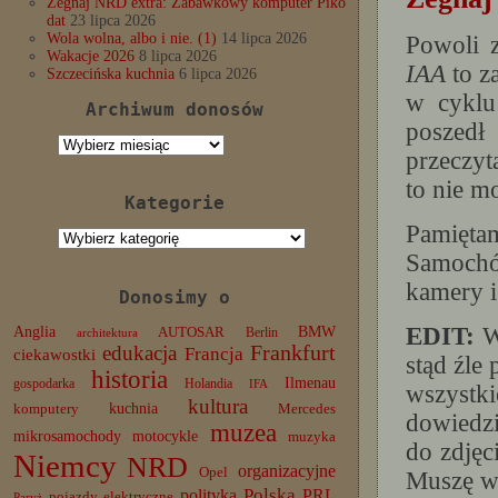
Żegnaj NRD extra: Zabawkowy komputer Piko
dat
23 lipca 2026
Wola wolna, albo i nie. (1)
14 lipca 2026
Powoli 
Wakacje 2026
8 lipca 2026
IAA
to z
Szczecińska kuchnia
6 lipca 2026
w cykl
Archiwum donosów
poszedł
Archiwum
przeczy
donosów
to nie m
Kategorie
Pamięta
Kategorie
Samochó
kamery i
Donosimy o
Anglia
BMW
EDIT:
Ws
AUTOSAR
Berlin
architektura
edukacja
Frankfurt
Francja
ciekawostki
stąd źle
historia
Ilmenau
gospodarka
Holandia
IFA
wszystk
kultura
komputery
kuchnia
Mercedes
dowiedzi
muzea
mikrosamochody
motocykle
muzyka
do zdjęc
Niemcy
NRD
organizacyjne
Opel
Muszę wr
Polska
PRL
polityka
pojazdy elektryczne
Paryż