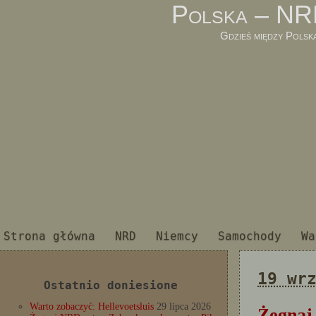
Polska – NR
Gdzieś między Polsk
Strona główna
NRD
Niemcy
Samochody
Wa
19 wr
Ostatnio doniesione
Warto zobaczyć: Hellevoetsluis
29 lipca 2026
Żegnaj