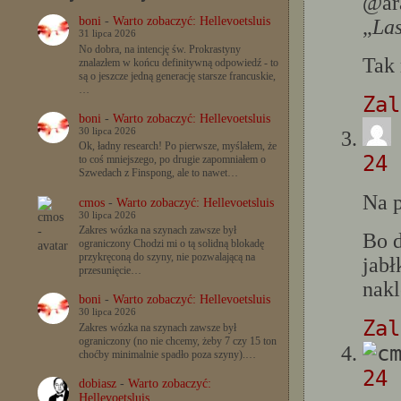
@ar
boni
-
Warto zobaczyć: Hellevoetsluis
„
La
31 lipca 2026
No dobra, na intencję św. Prokrastyny
Tak 
znalazłem w końcu definitywną odpowiedź - to
są o jeszcze jedną generację starsze francuskie,
…
Zal
boni
-
Warto zobaczyć: Hellevoetsluis
30 lipca 2026
Ok, ładny research! Po pierwsze, myślałem, że
24 
to coś mniejszego, po drugie zapomniałem o
Szwedach z Finspong, ale to nawet…
Na 
cmos
-
Warto zobaczyć: Hellevoetsluis
30 lipca 2026
Zakres wózka na szynach zawsze był
Bo d
ograniczony Chodzi mi o tą solidną blokadę
przykręconą do szyny, nie pozwalającą na
jabł
przesunięcie…
nakl
boni
-
Warto zobaczyć: Hellevoetsluis
30 lipca 2026
Zal
Zakres wózka na szynach zawsze był
ograniczony (no nie chcemy, żeby 7 czy 15 ton
choćby minimalnie spadło poza szyny).…
24 
dobiasz
-
Warto zobaczyć:
Hellevoetsluis