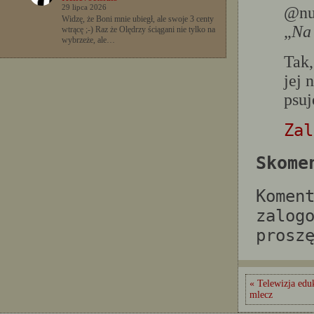
@nu
29 lipca 2026
Widzę, że Boni mnie ubiegł, ale swoje 3 centy
„
Na
wtrącę ;-) Raz że Olędrzy ściągani nie tylko na
wybrzeże, ale…
Tak,
jej 
psuj
Zal
Skome
Komen
zalog
prosz
« Telewizja edu
mlecz