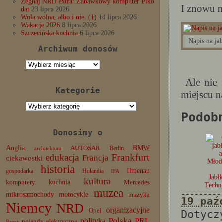
Żegnaj NRD extra: Zabawkowy komputer Piko
I znowu n
dat
23 lipca 2026
Wola wolna, albo i nie. (1)
14 lipca 2026
Wakacje 2026
8 lipca 2026
Szczecińska kuchnia
6 lipca 2026
Napis na ja
Archiwum donosów
Archiwum
donosów
Ale nie 
Kategorie
miejscu n
Kategorie
Podob
Donosimy o
Anglia
BMW
AUTOSAR
Berlin
architektura
edukacja
Frankfurt
Francja
ciekawostki
historia
Ilmenau
gospodarka
Holandia
IFA
Jabł
kultura
komputery
kuchnia
Mercedes
Techni
muzea
---------
mikrosamochody
motocykle
muzyka
19 paź
Niemcy
NRD
organizacyjne
Opel
Dotyc
Polska
PRL
polityka
pojazdy elektryczne
Paryż