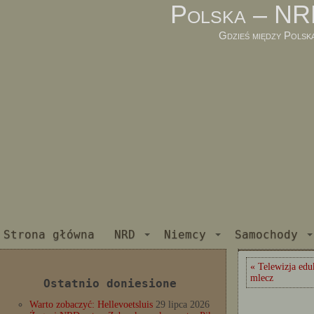
Polska – NR
Gdzieś między Polsk
Strona główna
NRD
Niemcy
Samochody
« Telewizja ed
mlecz
Ostatnio doniesione
Warto zobaczyć: Hellevoetsluis
29 lipca 2026