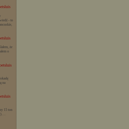
etsluis
y
iedź - to
rancuskie,
etsluis
lałem, że
iałem o
etsluis
lokadę
ą na
etsluis
zy 15 ton
y).…