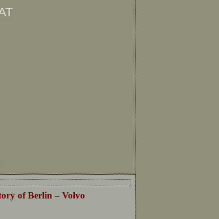
at
ę
ory of Berlin – Volvo