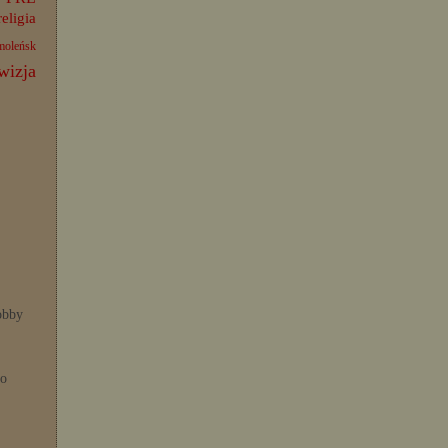
religia
moleńsk
wizja
bby
po