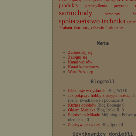
produkty
przemyślenia
przyroda
samochody
samoloty
S
społeczeństwo
technika
tele
Trabant
śmieszne
Wartburg
zabawki
Meta
Zarejestruj się
Zaloguj się
Kanał wpisów
Kanał komentarzy
WordPress.org
Blogroll
Ekskursje w dyskursie
Blog WO 0
Jak połączyć hobby z przyjemnością
Ho
różne, kwadratowe i podłużne 0
Kuźnia obłoków
Blog Boniego 0
Okiem Maniaka
Blog Janka R. 0
Polnisches Mikado
Mój blog o Polsce 
niemiecku 0
Zapisywacz rzeczy
Blog igora 0
Użytkownicy donieśli