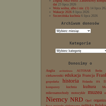
Żegnaj NRD extra: Zabawkowy komput
dat
23 lipca 2026
Wola wolna, albo i nie. (1)
14 lipca 20
Wakacje 2026
8 lipca 2026
Szczecińska kuchnia
6 lipca 2026
Archiwum donosów
Archiwum
donosów
Kategorie
Kategorie
Donosimy o
Anglia
AUTOSAR
Berlin
architektura
edukacja
Fran
Francja
ciekawostki
historia
I
gospodarka
Holandia
IFA
kultura
komputery
kuchnia
Me
muzea
mikrosamochody
motocykle
Niemcy
NRD
organiz
Opel
Polska
polityka
pojazdy elektryczne
Paryż