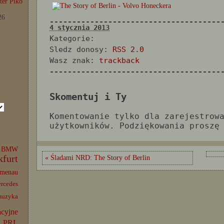
er Piko
26
--------------------------------------
4 stycznia 2013
Kategorie:
Sledz donosy:
RSS 2.0
Wasz znak:
trackback
--------------------------------------
Skomentuj i Ty
Komentowanie tylko dla zarejestrow
użytkowników. Podziękowania proszę
BMW
kfurt
« Śladami NRD: The Story of Berlin
lmenau
rcedes
muzyka
acyjne
PRL