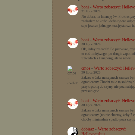
boni
-
Warto zobaczyć: Hellevo
31 lipca 2026
No dobra, na intencję św. Prokrastyn
znalazłem w końcu definitywną odpow
są o jeszcze jedną generację starsze f
…
boni
-
Warto zobaczyć: Hellevo
30 lipca 2026
Ok, ładny research! Po pierwsze, myś
to coś mniejszego, po drugie zapomn
Szwedach z Finspong, ale to nawet…
cmos
-
Warto zobaczyć: Hellevo
30 lipca 2026
Zakres wózka na szynach zawsze był
ograniczony Chodzi mi o tą solidną b
przykręconą do szyny, nie pozwalając
przesunięcie…
boni
-
Warto zobaczyć: Hellevo
30 lipca 2026
Zakres wózka na szynach zawsze był
ograniczony (no nie chcemy, żeby 7 c
choćby minimalnie spadło poza szyn
dobiasz
-
Warto zobaczyć:
Hellevoetsluis