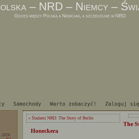
olska – NRD – Niemcy – Świ
Gdzieś między Polską a Niemcami, a szczególnie w NRD
cy
Samochody
Warto zobaczyć!
Zaloguj si
« Śladami NRD: The Story of Berlin
The St
Honeckera
a 2026