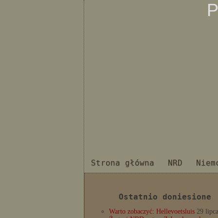
P
Strona główna
NRD
Niem
Ostatnio doniesione
Warto zobaczyć: Hellevoetsluis
29 lipc