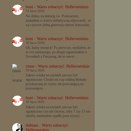
boni
-
Warto zobaczyć: Hellevoetsluis
31 lipca 2026
No dobra, na intencję św. Prokrastyny
znalazłem w końcu definitywną odpowiedź - to
są o jeszcze jedną generację starsze francuskie,
…
boni
-
Warto zobaczyć: Hellevoetsluis
30 lipca 2026
Ok, ładny research! Po pierwsze, myślałem, że
to coś mniejszego, po drugie zapomniałem o
Szwedach z Finspong, ale to nawet…
cmos
-
Warto zobaczyć: Hellevoetsluis
30 lipca 2026
Zakres wózka na szynach zawsze był
ograniczony Chodzi mi o tą solidną blokadę
przykręconą do szyny, nie pozwalającą na
przesunięcie…
boni
-
Warto zobaczyć: Hellevoetsluis
30 lipca 2026
Zakres wózka na szynach zawsze był
ograniczony (no nie chcemy, żeby 7 czy 15 ton
choćby minimalnie spadło poza szyny).…
dobiasz
-
Warto zobaczyć:
Hellevoetsluis