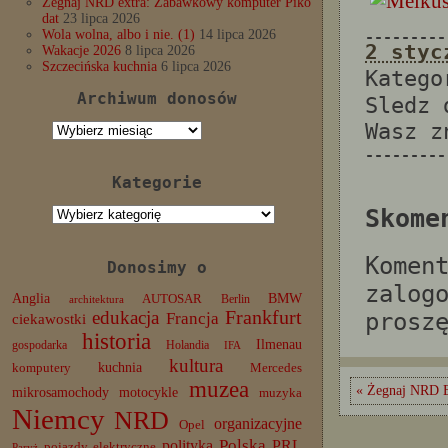
Żegnaj NRD extra: Zabawkowy komputer Piko
dat
23 lipca 2026
Wola wolna, albo i nie. (1)
14 lipca 2026
---------
2 styc
Wakacje 2026
8 lipca 2026
Szczecińska kuchnia
6 lipca 2026
Katego
Archiwum donosów
Sledz
Wasz 
Archiwum
donosów
---------
Kategorie
Kategorie
Skome
Komen
Donosimy o
zalog
Anglia
BMW
AUTOSAR
Berlin
architektura
edukacja
Frankfurt
prosz
Francja
ciekawostki
historia
Ilmenau
gospodarka
Holandia
IFA
kultura
komputery
kuchnia
Mercedes
muzea
« Żegnaj NRD E
mikrosamochody
motocykle
muzyka
Niemcy
NRD
organizacyjne
Opel
Polska
PRL
polityka
pojazdy elektryczne
Paryż