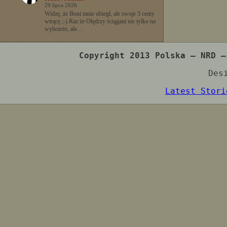
29 lipca 2026
Widzę, że Boni mnie ubiegł, ale swoje 3 centy
wtrącę ;-) Raz że Olędrzy ściągani nie tylko na
wybrzeże, ale…
Copyright 2013 Polska – NRD –
Des
Latest Stori