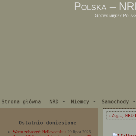
Polska – NR
Gdzieś między Polsk
Strona główna
NRD
Niemcy
Samochody
« Żegnaj NRD 
Ostatnio doniesione
Warto zobaczyć: Hellevoetsluis
29 lipca 2026