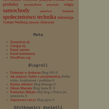
produkty
religia
przemyślenia
przyroda
samochody
samoloty
Smoleńsk
społeczeństwo
technika
telewizja
Trabant
śmieszne
Wartburg
zabawki
Meta
Zarejestruj się
Zaloguj się
Kanał wpisów
Kanał komentarzy
WordPress.org
Blogroll
Ekskursje w dyskursie
Blog WO 0
Jak połączyć hobby z przyjemnością
Hobby
różne, kwadratowe i podłużne 0
Kuźnia obłoków
Blog Boniego 0
Okiem Maniaka
Blog Janka R. 0
Polnisches Mikado
Mój blog o Polsce po
niemiecku 0
Zapisywacz rzeczy
Blog igora 0
Użytkownicy donieśli