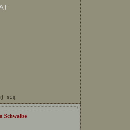
at
uj się
n Schwalbe