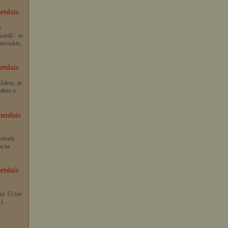
etsluis
y
iedź - to
rancuskie,
etsluis
lałem, że
iałem o
etsluis
lokadę
ą na
etsluis
zy 15 ton
y).…