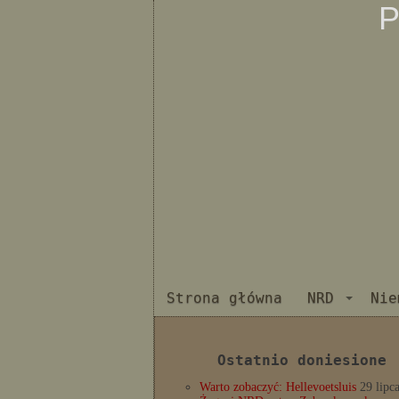
P
Strona główna
NRD
Nie
Ostatnio doniesione
Warto zobaczyć: Hellevoetsluis
29 lipc