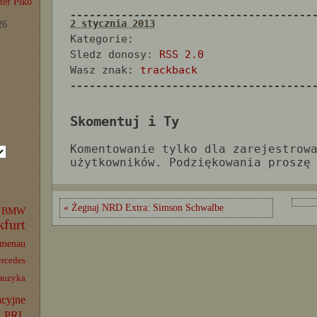
er Piko
--------------------------------------
2 stycznia 2013
26
Kategorie:
Sledz donosy:
RSS 2.0
Wasz znak:
trackback
--------------------------------------
Skomentuj i Ty
Komentowanie tylko dla zarejestrow
użytkowników. Podziękowania proszę
« Żegnaj NRD Extra: Simson Schwalbe
BMW
kfurt
lmenau
rcedes
muzyka
acyjne
PRL