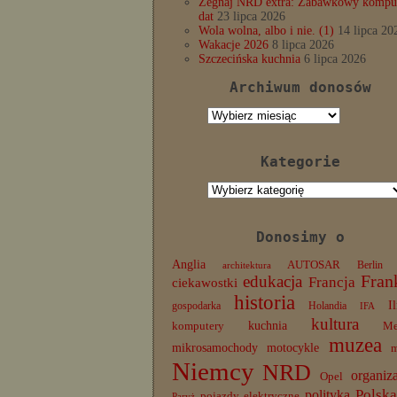
Żegnaj NRD extra: Zabawkowy komput
dat
23 lipca 2026
Wola wolna, albo i nie. (1)
14 lipca 20
Wakacje 2026
8 lipca 2026
Szczecińska kuchnia
6 lipca 2026
Archiwum donosów
Archiwum
donosów
Kategorie
Kategorie
Donosimy o
Anglia
AUTOSAR
Berlin
architektura
edukacja
Fran
Francja
ciekawostki
historia
I
gospodarka
Holandia
IFA
kultura
komputery
kuchnia
Me
muzea
mikrosamochody
motocykle
Niemcy
NRD
organiz
Opel
Polska
polityka
pojazdy elektryczne
Paryż