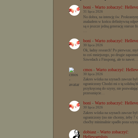
boni
-
Warto zobaczyć: Hellevo
31 lipca 2026
No dobra, na intencję św. Prokrastyn
znalazłem w końcu definitywną odpow
są o jeszcze jedną generację starsze f
…
boni
-
Warto zobaczyć: Hellevo
30 lipca 2026
Ok, ładny research! Po pierwsze, myś
to coś mniejszego, po drugie zapomn
Szwedach z Finspong, ale to nawet…
cmos
-
Warto zobaczyć: Hellevo
30 lipca 2026
Zakres wózka na szynach zawsze był
ograniczony Chodzi mi o tą solidną b
przykręconą do szyny, nie pozwalając
przesunięcie…
boni
-
Warto zobaczyć: Hellevo
30 lipca 2026
Zakres wózka na szynach zawsze był
ograniczony (no nie chcemy, żeby 7 c
choćby minimalnie spadło poza szyn
dobiasz
-
Warto zobaczyć:
Hellevoetsluis