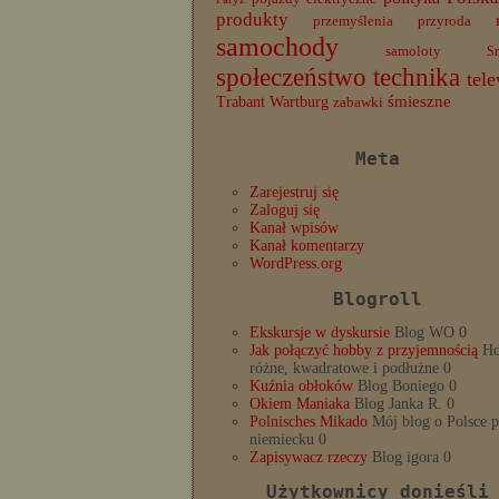
produkty
przemyślenia
przyroda
samochody
samoloty
S
społeczeństwo
technika
tele
Trabant
śmieszne
Wartburg
zabawki
Meta
Zarejestruj się
Zaloguj się
Kanał wpisów
Kanał komentarzy
WordPress.org
Blogroll
Ekskursje w dyskursie
Blog WO 0
Jak połączyć hobby z przyjemnością
Ho
różne, kwadratowe i podłużne 0
Kuźnia obłoków
Blog Boniego 0
Okiem Maniaka
Blog Janka R. 0
Polnisches Mikado
Mój blog o Polsce 
niemiecku 0
Zapisywacz rzeczy
Blog igora 0
Użytkownicy donieśli