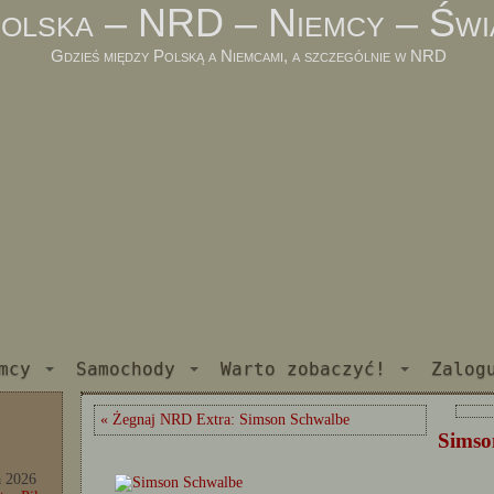
olska – NRD – Niemcy – Świ
Gdzieś między Polską a Niemcami, a szczególnie w NRD
mcy
Samochody
Warto zobaczyć!
Zalog
« Żegnaj NRD Extra: Simson Schwalbe
Simso
a 2026