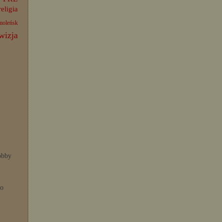
religia
moleńsk
wizja
bby
po