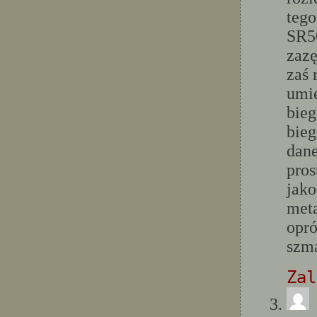
tego
SR50
zazę
zaś 
umie
bieg
bieg
dane
pros
jako
meta
opró
szma
Zal