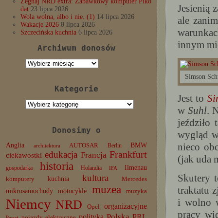
Żegnaj NRD extra: Zabawkowy komputer Piko
Jesienią
dat
23 lipca 2026
Wola wolna, albo i nie. (1)
14 lipca 2026
ale zanim
Wakacje 2026
8 lipca 2026
warunkac
Szczecińska kuchnia
6 lipca 2026
innym mie
Archiwum donosów
Archiwum
donosów
Simson Sch
Kategorie
Jest to
Si
Kategorie
w
Suhl
. 
jeździło
Donosimy o
wygląd w
nieco ob
Anglia
BMW
AUTOSAR
Berlin
architektura
edukacja
Frankfurt
Francja
ciekawostki
(jak uda m
historia
Ilmenau
gospodarka
Holandia
IFA
Skutery t
kultura
komputery
kuchnia
Mercedes
muzea
traktatu 
mikrosamochody
motocykle
muzyka
Niemcy
i wolno 
NRD
organizacyjne
Opel
pracy wi
Polska
PRL
polityka
pojazdy elektryczne
Paryż