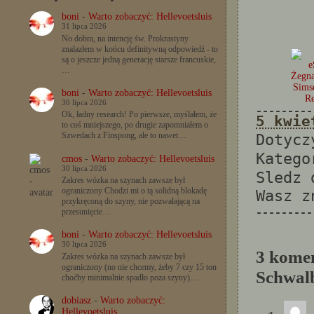
boni
-
Warto zobaczyć: Hellevoetsluis
31 lipca 2026
No dobra, na intencję św. Prokrastyny
znalazłem w końcu definitywną odpowiedź - to
są o jeszcze jedną generację starsze francuskie,
…
Żegna
Sims
boni
-
Warto zobaczyć: Hellevoetsluis
Re
30 lipca 2026
---------
Ok, ładny research! Po pierwsze, myślałem, że
5 kwie
to coś mniejszego, po drugie zapomniałem o
Dotyc
Szwedach z Finspong, ale to nawet…
Katego
cmos
-
Warto zobaczyć: Hellevoetsluis
30 lipca 2026
Sledz
Zakres wózka na szynach zawsze był
ograniczony Chodzi mi o tą solidną blokadę
Wasz 
przykręconą do szyny, nie pozwalającą na
---------
przesunięcie…
boni
-
Warto zobaczyć: Hellevoetsluis
30 lipca 2026
3 kome
Zakres wózka na szynach zawsze był
ograniczony (no nie chcemy, żeby 7 czy 15 ton
Schwal
choćby minimalnie spadło poza szyny).…
dobiasz
-
Warto zobaczyć:
Hellevoetsluis