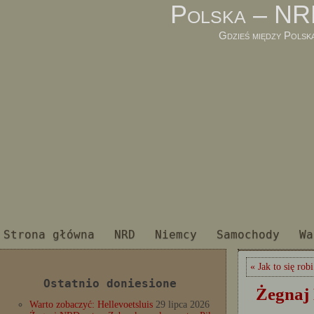
Polska – NR
Gdzieś między Polsk
Strona główna
NRD
Niemcy
Samochody
Wa
« Jak to się ro
Ostatnio doniesione
Żegnaj
Warto zobaczyć: Hellevoetsluis
29 lipca 2026