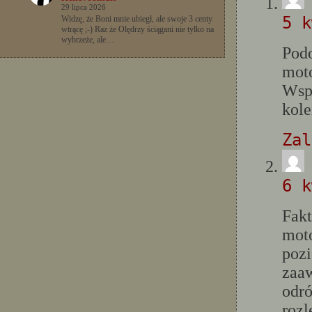
29 lipca 2026
5 k
Widzę, że Boni mnie ubiegł, ale swoje 3 centy
wtrącę ;-) Raz że Olędrzy ściągani nie tylko na
wybrzeże, ale…
Podo
mot
Wspó
kole
Zal
6 k
Fakt
mot
pozi
zaaw
odró
rozl