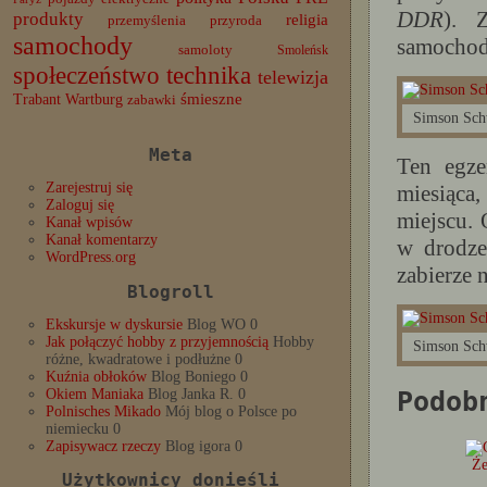
DDR
). 
produkty
religia
przemyślenia
przyroda
samochody
samochod
samoloty
Smoleńsk
społeczeństwo
technika
telewizja
Trabant
śmieszne
Wartburg
zabawki
Simson Sch
Meta
Ten egze
Zarejestruj się
miesiąca
Zaloguj się
miejscu.
Kanał wpisów
Kanał komentarzy
w drodze
WordPress.org
zabierze 
Blogroll
Ekskursje w dyskursie
Blog WO 0
Jak połączyć hobby z przyjemnością
Hobby
Simson Sch
różne, kwadratowe i podłużne 0
Kuźnia obłoków
Blog Boniego 0
Okiem Maniaka
Blog Janka R. 0
Podob
Polnisches Mikado
Mój blog o Polsce po
niemiecku 0
Zapisywacz rzeczy
Blog igora 0
Ż
Użytkownicy donieśli