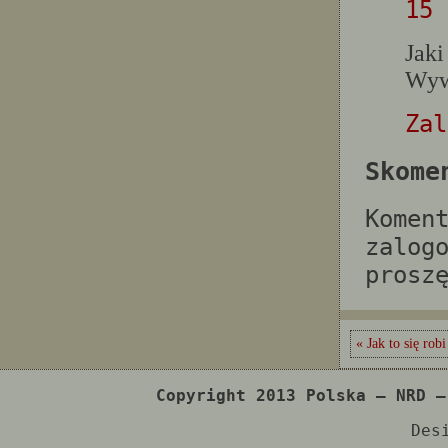
15 
Jaki
Wyw
Zal
Skome
Komen
zalog
prosz
« Jak to się rob
Copyright 2013 Polska – NRD –
Des