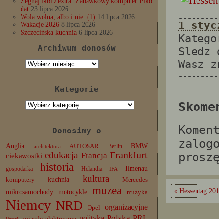
Żegnaj NRD extra: Zabawkowy komputer Piko
dat
23 lipca 2026
Wola wolna, albo i nie. (1)
14 lipca 2026
---------
1 styc
Wakacje 2026
8 lipca 2026
Szczecińska kuchnia
6 lipca 2026
Katego
Archiwum donosów
Sledz
Wasz 
Archiwum
donosów
---------
Kategorie
Kategorie
Skome
Komen
Donosimy o
zalog
Anglia
BMW
AUTOSAR
Berlin
architektura
edukacja
Frankfurt
prosz
Francja
ciekawostki
historia
Ilmenau
gospodarka
Holandia
IFA
kultura
komputery
kuchnia
Mercedes
muzea
« Hessentag 201
mikrosamochody
motocykle
muzyka
Niemcy
NRD
organizacyjne
Opel
Polska
PRL
polityka
pojazdy elektryczne
Paryż