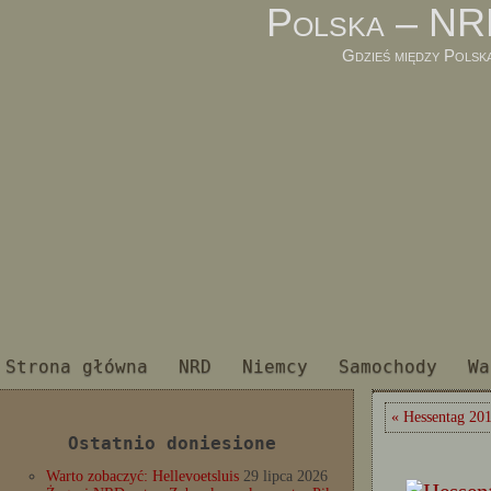
Polska – NR
Gdzieś między Polsk
Strona główna
NRD
Niemcy
Samochody
Wa
« Hessentag 20
Ostatnio doniesione
Warto zobaczyć: Hellevoetsluis
29 lipca 2026