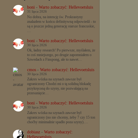
boni
-
Warto zobaczyć: Hellevoetsluis
31 lipca 2026
No dobra, na intencję św. Prokrastyny
znalazłem w końcu definitywną odpowiedź - to
są o jeszcze jedną generację starsze francuskie,
…
boni
-
Warto zobaczyć: Hellevoetsluis
30 lipca 2026
Ok, ładny research! Po pierwsze, myślałem, że
to coś mniejszego, po drugie zapomniałem o
Szwedach z Finspong, ale to nawet…
cmos
-
Warto zobaczyć: Hellevoetsluis
30 lipca 2026
Zakres wózka na szynach zawsze był
ograniczony Chodzi mi o tą solidną blokadę
przykręconą do szyny, nie pozwalającą na
przesunięcie…
boni
-
Warto zobaczyć: Hellevoetsluis
30 lipca 2026
Zakres wózka na szynach zawsze był
ograniczony (no nie chcemy, żeby 7 czy 15 ton
choćby minimalnie spadło poza szyny).…
dobiasz
-
Warto zobaczyć:
Hellevoetsluis