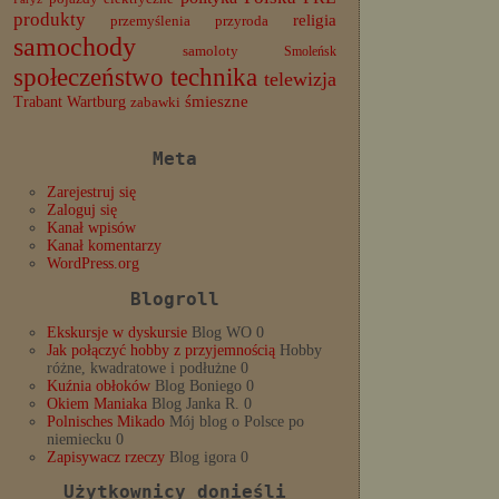
produkty
religia
przemyślenia
przyroda
samochody
samoloty
Smoleńsk
społeczeństwo
technika
telewizja
Trabant
śmieszne
Wartburg
zabawki
Meta
Zarejestruj się
Zaloguj się
Kanał wpisów
Kanał komentarzy
WordPress.org
Blogroll
Ekskursje w dyskursie
Blog WO 0
Jak połączyć hobby z przyjemnością
Hobby
różne, kwadratowe i podłużne 0
Kuźnia obłoków
Blog Boniego 0
Okiem Maniaka
Blog Janka R. 0
Polnisches Mikado
Mój blog o Polsce po
niemiecku 0
Zapisywacz rzeczy
Blog igora 0
Użytkownicy donieśli