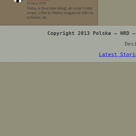
29 lipca 2026
Widzę, że Boni mnie ubiegł, ale swoje 3 centy
wtrącę ;-) Raz że Olędrzy ściągani nie tylko na
wybrzeże, ale…
Copyright 2013 Polska – NRD –
Des
Latest Stori