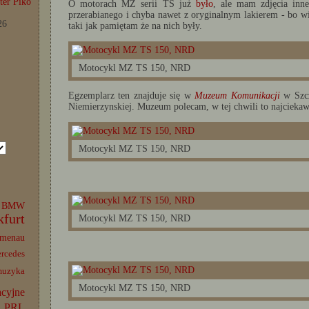
er Piko
O motorach MZ serii TS już
było
, ale mam zdjęcia inn
przerabianego i chyba nawet z oryginalnym lakierem - bo w
26
taki jak pamiętam że na nich były.
Motocykl MZ TS 150, NRD
Egzemplarz ten znajduje się w
Muzeum Komunikacji
w Szcz
Niemierzynskiej. Muzeum polecam, w tej chwili to najciekaw
Motocykl MZ TS 150, NRD
BMW
kfurt
Motocykl MZ TS 150, NRD
lmenau
rcedes
muzyka
Motocykl MZ TS 150, NRD
acyjne
PRL