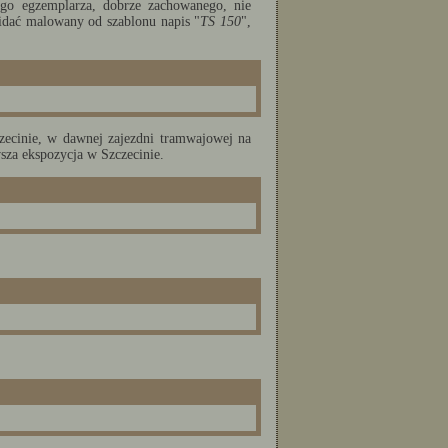
ego egzemplarza, dobrze zachowanego, nie
idać malowany od szablonu napis "
TS 150
",
ecinie, w dawnej zajezdni tramwajowej na
sza ekspozycja w Szczecinie.