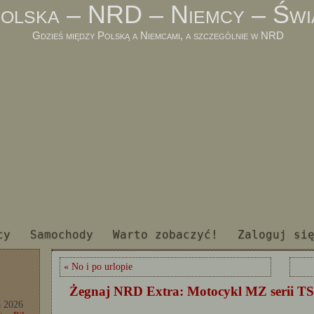
olska – NRD – Niemcy – Świ
Gdzieś między Polską a Niemcami, a szczególnie w NRD
cy
Samochody
Warto zobaczyć!
Zaloguj si
« No i po urlopie
Żegnaj NRD Extra: Motocykl MZ serii TS
a 2026