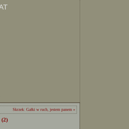
at
ę
Skrzek: Gałki w ruch, jestem panem »
 (2)