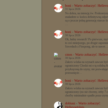
boni
-
Warto zobaczyć: Hellevo
31 lipca 2026
No dobra, na intencję św. Prokrastyn
znalazłem w końcu definitywną odpow
są o jeszcze jedną generację starsze f
…
boni
-
Warto zobaczyć: Hellevo
30 lipca 2026
Ok, ładny research! Po pierwsze, myś
to coś mniejszego, po drugie zapomn
Szwedach z Finspong, ale to nawet…
cmos
-
Warto zobaczyć: Hellevo
30 lipca 2026
Zakres wózka na szynach zawsze był
ograniczony Chodzi mi o tą solidną b
przykręconą do szyny, nie pozwalając
przesunięcie…
boni
-
Warto zobaczyć: Hellevo
30 lipca 2026
Zakres wózka na szynach zawsze był
ograniczony (no nie chcemy, żeby 7 c
choćby minimalnie spadło poza szyn
dobiasz
-
Warto zobaczyć:
Hellevoetsluis