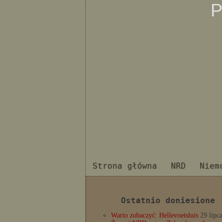
P
Strona główna
NRD
Niem
Ostatnio doniesione
Warto zobaczyć: Hellevoetsluis
29 lipc