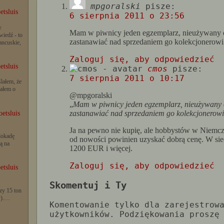
mpgoralski
pisze:
etsluis
6 sierpnia 2011 o 23:56
y
Mam w piwnicy jeden egzemplarz, nieużywany o
iedź - to
zastanawiać nad sprzedaniem go kolekcjonerowi.
rancuskie,
Zaloguj się, aby odpowiedzieć
etsluis
cmos
pisze:
7 sierpnia 2011 o 10:17
lałem, że
iałem o
@mpgoralski
„
Mam w piwnicy jeden egzemplarz, nieużywany o
zastanawiać nad sprzedaniem go kolekcjonerowi
etsluis
Ja na pewno nie kupię, ale hobbystów w Niemcz
lokadę
od nowości powinien uzyskać dobrą cenę. W siec
ą na
1200 EUR i więcej.
Zaloguj się, aby odpowiedzieć
etsluis
Skomentuj i Ty
zy 15 ton
y).…
Komentowanie tylko dla zarejestrow
użytkowników. Podziękowania proszę