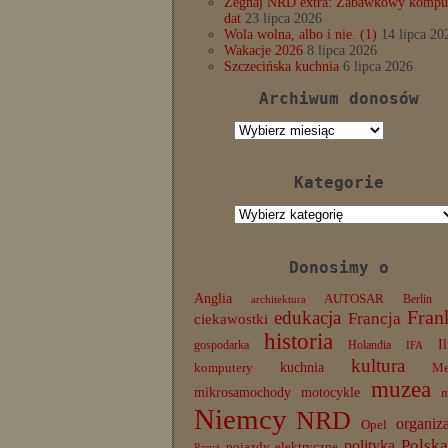
Żegnaj NRD extra: Zabawkowy komput
dat
23 lipca 2026
Wola wolna, albo i nie. (1)
14 lipca 20
Wakacje 2026
8 lipca 2026
Szczecińska kuchnia
6 lipca 2026
Archiwum donosów
Archiwum
donosów
Kategorie
Kategorie
Donosimy o
Anglia
AUTOSAR
Berlin
architektura
edukacja
Fran
Francja
ciekawostki
historia
I
gospodarka
Holandia
IFA
kultura
komputery
kuchnia
Me
muzea
mikrosamochody
motocykle
Niemcy
NRD
organiz
Opel
Polska
polityka
pojazdy elektryczne
Paryż