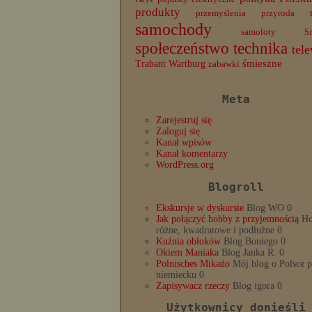
produkty
przemyślenia
przyroda
samochody
samoloty
S
społeczeństwo
technika
tele
Trabant
śmieszne
Wartburg
zabawki
Meta
Zarejestruj się
Zaloguj się
Kanał wpisów
Kanał komentarzy
WordPress.org
Blogroll
Ekskursje w dyskursie
Blog WO 0
Jak połączyć hobby z przyjemnością
Ho
różne, kwadratowe i podłużne 0
Kuźnia obłoków
Blog Boniego 0
Okiem Maniaka
Blog Janka R. 0
Polnisches Mikado
Mój blog o Polsce 
niemiecku 0
Zapisywacz rzeczy
Blog igora 0
Użytkownicy donieśli