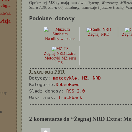
Oprócz tej
MZ
ety mają tam dwie
Syreny
,
Warszawę
,
Mikrus
religia
Stara A20
,
Stara 66,
autobusy, tramwaje i jeszcze trochę. Wa
moleńsk
Podobne donosy
wizja
Żegnaj NRD
Żegna
Na ulicy widziane
Żegnaj NRD Extra:
Motocykl MZ serii
TS
--------------------------------------
1 sierpnia 2011
Dotyczy:
motocykle
,
MZ
,
NRD
Kategorie:
DeDeeRowo
Sledz donosy:
RSS 2.0
bby
Wasz znak:
trackback
--------------------------------------
po
2 komentarze do “Żegnaj NRD Extra: Mot