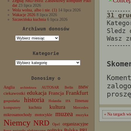
Żegnaj NRD extra: Zabawkowy komputer Piko
dat
23 lipca 2026
Wola wolna, albo i nie. (1)
14 lipca 2026
---------
31 gru
Wakacje 2026
8 lipca 2026
Szczecińska kuchnia
6 lipca 2026
Katego
Archiwum donosów
Sledz
Wasz 
Archiwum
donosów
---------
Kategorie
Kategorie
Skome
Komen
Donosimy o
zalog
Anglia
BMW
AUTOSAR
Berlin
architektura
edukacja
Frankfurt
prosz
Francja
ciekawostki
historia
Ilmenau
gospodarka
Holandia
IFA
kultura
komputery
kuchnia
Mercedes
muzea
« Na targach wi
mikrosamochody
motocykle
muzyka
Niemcy
NRD
organizacyjne
Opel
Polska
PRL
polityka
pojazdy elektryczne
Paryż