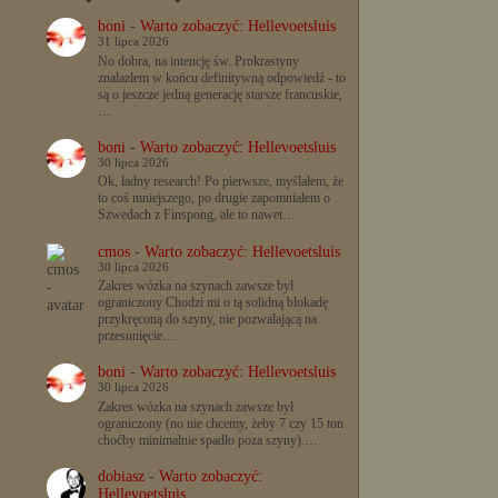
boni
-
Warto zobaczyć: Hellevoetsluis
31 lipca 2026
No dobra, na intencję św. Prokrastyny
znalazłem w końcu definitywną odpowiedź - to
są o jeszcze jedną generację starsze francuskie,
…
boni
-
Warto zobaczyć: Hellevoetsluis
30 lipca 2026
Ok, ładny research! Po pierwsze, myślałem, że
to coś mniejszego, po drugie zapomniałem o
Szwedach z Finspong, ale to nawet…
cmos
-
Warto zobaczyć: Hellevoetsluis
30 lipca 2026
Zakres wózka na szynach zawsze był
ograniczony Chodzi mi o tą solidną blokadę
przykręconą do szyny, nie pozwalającą na
przesunięcie…
boni
-
Warto zobaczyć: Hellevoetsluis
30 lipca 2026
Zakres wózka na szynach zawsze był
ograniczony (no nie chcemy, żeby 7 czy 15 ton
choćby minimalnie spadło poza szyny).…
dobiasz
-
Warto zobaczyć:
Hellevoetsluis