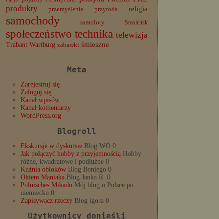
produkty
religia
przemyślenia
przyroda
samochody
samoloty
Smoleńsk
społeczeństwo
technika
telewizja
Trabant
śmieszne
Wartburg
zabawki
Meta
Zarejestruj się
Zaloguj się
Kanał wpisów
Kanał komentarzy
WordPress.org
Blogroll
Ekskursje w dyskursie
Blog WO 0
Jak połączyć hobby z przyjemnością
Hobby
różne, kwadratowe i podłużne 0
Kuźnia obłoków
Blog Boniego 0
Okiem Maniaka
Blog Janka R. 0
Polnisches Mikado
Mój blog o Polsce po
niemiecku 0
Zapisywacz rzeczy
Blog igora 0
Użytkownicy donieśli