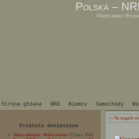
Polska – NR
Gdzieś między Polsk
Strona główna
NRD
Niemcy
Samochody
Wa
« Na targach w
Ostatnio doniesione
Warto zobaczyć: Hellevoetsluis
29 lipca 2026