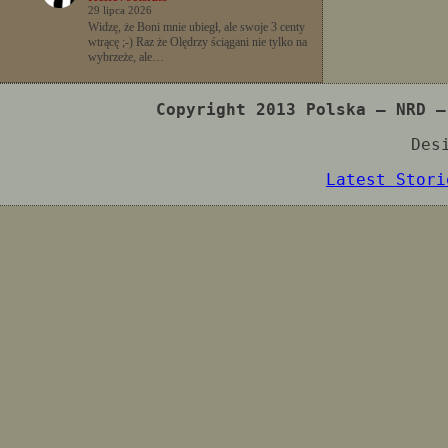
29 lipca 2026
Widzę, że Boni mnie ubiegł, ale swoje 3 centy
wtrącę ;-) Raz że Olędrzy ściągani nie tylko na
wybrzeże, ale…
Copyright 2013 Polska – NRD –
Des
Latest Stori