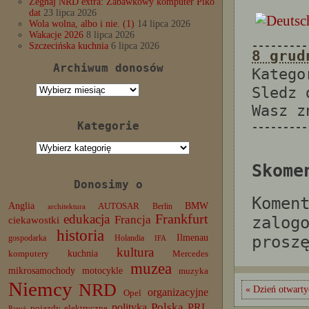
Żegnaj NRD extra: Zabawkowy komputer Piko
dat
23 lipca 2026
Wola wolna, albo i nie. (1)
14 lipca 2026
Wakacje 2026
8 lipca 2026
---------
Szczecińska kuchnia
6 lipca 2026
8 grud
Archiwum donosów
Katego
Archiwum
Sledz
donosów
Wasz 
Kategorie
---------
Kategorie
Skome
Donosimy o
Komen
Anglia
BMW
AUTOSAR
Berlin
architektura
edukacja
Frankfurt
Francja
zalog
ciekawostki
historia
Ilmenau
prosz
gospodarka
Holandia
IFA
kultura
komputery
kuchnia
Mercedes
muzea
mikrosamochody
motocykle
muzyka
Niemcy
NRD
« Dzień otwarty
organizacyjne
Opel
Polska
PRL
polityka
pojazdy elektryczne
Paryż