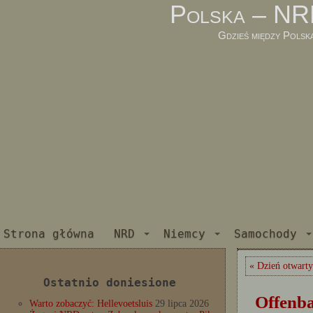
Polska – NR
Gdzieś między Polsk
Strona główna
NRD
Niemcy
Samochody
« Dzień otwarty
Ostatnio doniesione
Offenb
Warto zobaczyć: Hellevoetsluis
29 lipca 2026