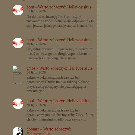
boni
-
Warto zobaczyć: Hellevoetsluis
31 lipca 2026
No dobra, na intencję św. Prokrastyny
znalazłem w końcu definitywną odpowiedź - to
są o jeszcze jedną generację starsze francuskie,
…
boni
-
Warto zobaczyć: Hellevoetsluis
30 lipca 2026
Ok, ładny research! Po pierwsze, myślałem, że
to coś mniejszego, po drugie zapomniałem o
Szwedach z Finspong, ale to nawet…
cmos
-
Warto zobaczyć: Hellevoetsluis
30 lipca 2026
Zakres wózka na szynach zawsze był
ograniczony Chodzi mi o tą solidną blokadę
przykręconą do szyny, nie pozwalającą na
przesunięcie…
boni
-
Warto zobaczyć: Hellevoetsluis
30 lipca 2026
Zakres wózka na szynach zawsze był
ograniczony (no nie chcemy, żeby 7 czy 15 ton
choćby minimalnie spadło poza szyny).…
dobiasz
-
Warto zobaczyć:
Hellevoetsluis