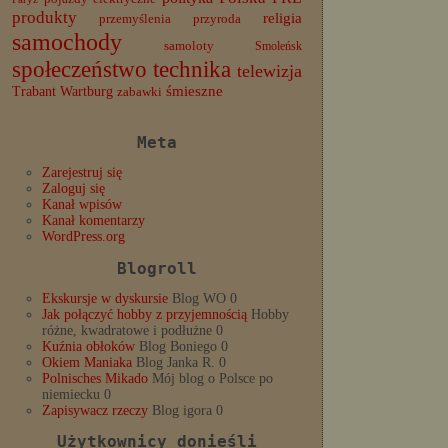
produkty
religia
przemyślenia
przyroda
samochody
samoloty
Smoleńsk
społeczeństwo
technika
telewizja
Trabant
śmieszne
Wartburg
zabawki
Meta
Zarejestruj się
Zaloguj się
Kanał wpisów
Kanał komentarzy
WordPress.org
Blogroll
Ekskursje w dyskursie
Blog WO 0
Jak połączyć hobby z przyjemnością
Hobby
różne, kwadratowe i podłużne 0
Kuźnia obłoków
Blog Boniego 0
Okiem Maniaka
Blog Janka R. 0
Polnisches Mikado
Mój blog o Polsce po
niemiecku 0
Zapisywacz rzeczy
Blog igora 0
Użytkownicy donieśli