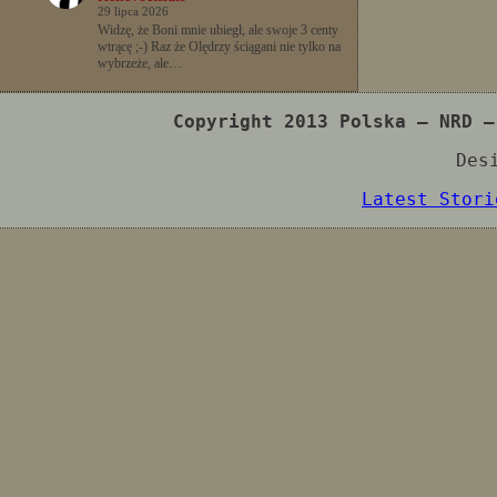
29 lipca 2026
Widzę, że Boni mnie ubiegł, ale swoje 3 centy
wtrącę ;-) Raz że Olędrzy ściągani nie tylko na
wybrzeże, ale…
Copyright 2013 Polska – NRD –
Des
Latest Stori