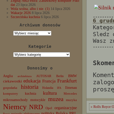
Żegnaj NRD extra: Zabawkowy komputer Piko
dat
23 lipca 2026
Wola wolna, albo i nie. (1)
14 lipca 2026
Wakacje 2026
8 lipca 2026
---------
Szczecińska kuchnia
6 lipca 2026
6 grud
Archiwum donosów
Katego
Archiwum
Sledz
donosów
Wasz 
Kategorie
---------
Kategorie
Skome
Donosimy o
Komen
Anglia
BMW
AUTOSAR
Berlin
architektura
edukacja
Frankfurt
Francja
zalog
ciekawostki
historia
Ilmenau
prosz
gospodarka
Holandia
IFA
kultura
komputery
kuchnia
Mercedes
muzea
mikrosamochody
motocykle
muzyka
Niemcy
NRD
« Rolls Royce O
organizacyjne
Opel
Polska
PRL
polityka
pojazdy elektryczne
Paryż