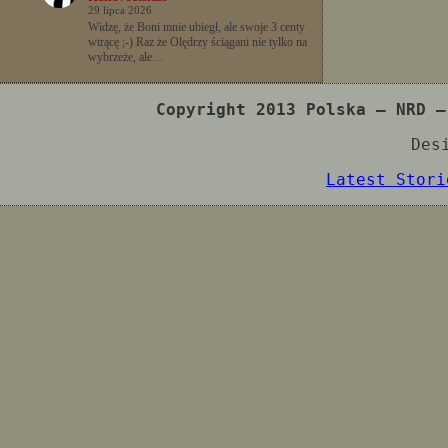
29 lipca 2026
Widzę, że Boni mnie ubiegł, ale swoje 3 centy
wtrącę ;-) Raz że Olędrzy ściągani nie tylko na
wybrzeże, ale…
Copyright 2013 Polska – NRD –
Des
Latest Stori