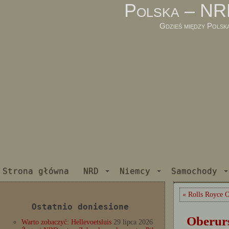
Polska – NR
Gdzieś między Polsk
Strona główna
NRD
Niemcy
Samochody
« Rolls Royce O
Ostatnio doniesione
Oberur
Warto zobaczyć: Hellevoetsluis
29 lipca 2026