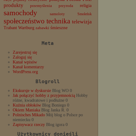
produkty
religia
przemyślenia
przyroda
samochody
samoloty
Smoleńsk
społeczeństwo
technika
telewizja
Trabant
śmieszne
Wartburg
zabawki
Meta
Zarejestruj się
Zaloguj się
Kanał wpisów
Kanał komentarzy
WordPress.org
Blogroll
Ekskursje w dyskursie
Blog WO 0
Jak połączyć hobby z przyjemnością
Hobby
różne, kwadratowe i podłużne 0
Kuźnia obłoków
Blog Boniego 0
Okiem Maniaka
Blog Janka R. 0
Polnisches Mikado
Mój blog o Polsce po
niemiecku 0
Zapisywacz rzeczy
Blog igora 0
Użytkownicy donieśli