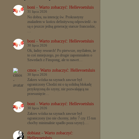
boni
-
Warto zobaczyć: Hellevoetsluis
31 lipca 2026
No dobra, na intencję św. Prokrastyny
znalazłem w końcu definitywną odpowiedź - to
są o jeszcze jedną generację starsze francuskie,
…
boni
-
Warto zobaczyć: Hellevoetsluis
30 lipca 2026
Ok, ładny research! Po pierwsze, myślałem, że
to coś mniejszego, po drugie zapomniałem o
Szwedach z Finspong, ale to nawet…
cmos
-
Warto zobaczyć: Hellevoetsluis
30 lipca 2026
Zakres wózka na szynach zawsze był
ograniczony Chodzi mi o tą solidną blokadę
przykręconą do szyny, nie pozwalającą na
przesunięcie…
boni
-
Warto zobaczyć: Hellevoetsluis
30 lipca 2026
Zakres wózka na szynach zawsze był
ograniczony (no nie chcemy, żeby 7 czy 15 ton
choćby minimalnie spadło poza szyny).…
dobiasz
-
Warto zobaczyć:
Hellevoetsluis