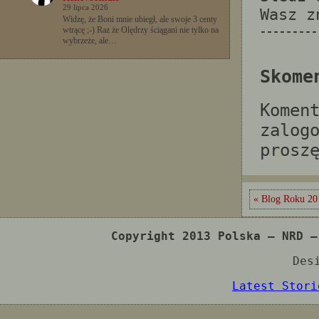
29 lipca 2026
Wasz 
Widzę, że Boni mnie ubiegł, ale swoje 3 centy
---------
wtrącę ;-) Raz że Olędrzy ściągani nie tylko na
wybrzeże, ale…
Skome
Komen
zalog
prosz
« Blog Roku 20
Copyright 2013 Polska – NRD –
Des
Latest Stori