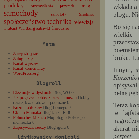
produkty
wkładają
religia
przemyślenia
przyroda
samochody
blogu. Nie
samoloty
Smoleńsk
społeczeństwo
technika
telewizja
Bo się na
Trabant
śmieszne
Wartburg
zabawki
wielkie
przedst
Meta
poematem
Zarejestruj się
bruku. Laj
Zaloguj się
Kanał wpisów
Innym, ś
Kanał komentarzy
WordPress.org
Korzenio
Blogroll
opisywał
pełną gęb
Ekskursje w dyskursie
Blog WO 0
Jak połączyć hobby z przyjemnością
Hobby
różne, kwadratowe i podłużne 0
Teraz kob
Kuźnia obłoków
Blog Boniego 0
jej lajfs
Okiem Maniaka
Blog Janka R. 0
Polnisches Mikado
Mój blog o Polsce po
nagrodzo
niemiecku 0
akurat ni
Zapisywacz rzeczy
Blog igora 0
perfect
.
Użytkownicy donieśli