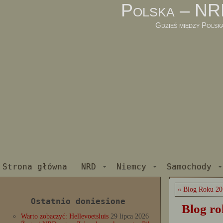
Polska – NR
Gdzieś między Polsk
Strona główna
NRD
Niemcy
Samochody
« Blog Roku 20
Ostatnio doniesione
Blog ro
Warto zobaczyć: Hellevoetsluis
29 lipca 2026