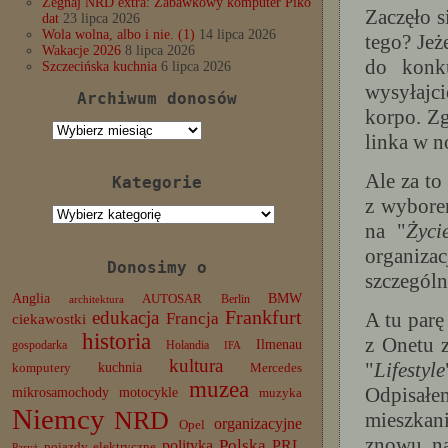
Żegnaj NRD extra: Zabawkowy komputer Piko
Zaczęło s
dat
23 lipca 2026
Wola wolna, albo i nie. (1)
14 lipca 2026
tego? Jeż
Wakacje 2026
8 lipca 2026
do konk
Szczecińska kuchnia
6 lipca 2026
wysyłajc
Archiwum donosów
korpo. Zg
Archiwum
linka w n
donosów
Ale za to
Kategorie
z wybore
Kategorie
na "
Życi
organiza
Donosimy o
szczególn
Anglia
BMW
AUTOSAR
Berlin
architektura
edukacja
Frankfurt
A tu par
Francja
ciekawostki
historia
z Onetu z
Ilmenau
gospodarka
Holandia
IFA
kultura
"
Lifestyle
komputery
kuchnia
Mercedes
muzea
Odpisałe
mikrosamochody
motocykle
muzyka
Niemcy
NRD
mieszkan
organizacyjne
Opel
znowu na
Polska
PRL
polityka
pojazdy elektryczne
Paryż