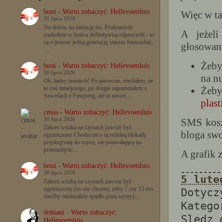
boni
-
Warto zobaczyć: Hellevoetsluis
Więc w ta
31 lipca 2026
No dobra, na intencję św. Prokrastyny
A jeżeli
znalazłem w końcu definitywną odpowiedź - to
są o jeszcze jedną generację starsze francuskie,
głosowan
…
Żeby
boni
-
Warto zobaczyć: Hellevoetsluis
30 lipca 2026
na n
Ok, ładny research! Po pierwsze, myślałem, że
Żeby
to coś mniejszego, po drugie zapomniałem o
Szwedach z Finspong, ale to nawet…
plas
cmos
-
Warto zobaczyć: Hellevoetsluis
30 lipca 2026
SMS kosz
Zakres wózka na szynach zawsze był
bloga sw
ograniczony Chodzi mi o tą solidną blokadę
przykręconą do szyny, nie pozwalającą na
przesunięcie…
A grafik 
boni
-
Warto zobaczyć: Hellevoetsluis
---------
30 lipca 2026
5 lute
Zakres wózka na szynach zawsze był
ograniczony (no nie chcemy, żeby 7 czy 15 ton
Dotyc
choćby minimalnie spadło poza szyny).…
Katego
dobiasz
-
Warto zobaczyć:
Sledz
Hellevoetsluis