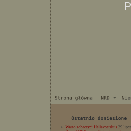
P
Strona główna
NRD
Nie
Ostatnio doniesione
Warto zobaczyć: Hellevoetsluis
29 lipc