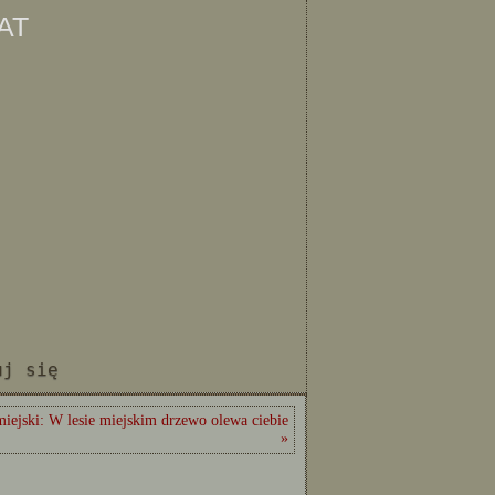
at
uj się
miejski: W lesie miejskim drzewo olewa ciebie
»