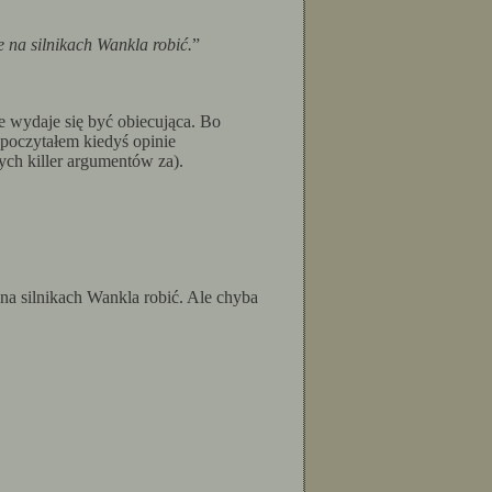
 na silnikach Wankla robić.
”
e wydaje się być obiecująca. Bo
(poczytałem kiedyś opinie
ch killer argumentów za).
na silnikach Wankla robić. Ale chyba