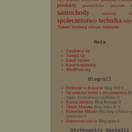
produkty
przemyślenia
przyroda
samochody
samoloty
S
społeczeństwo
technika
tele
Trabant
śmieszne
Wartburg
zabawki
Meta
Zarejestruj się
Zaloguj się
Kanał wpisów
Kanał komentarzy
WordPress.org
Blogroll
Ekskursje w dyskursie
Blog WO 0
Jak połączyć hobby z przyjemnością
Ho
różne, kwadratowe i podłużne 0
Kuźnia obłoków
Blog Boniego 0
Okiem Maniaka
Blog Janka R. 0
Polnisches Mikado
Mój blog o Polsce 
niemiecku 0
Zapisywacz rzeczy
Blog igora 0
Użytkownicy donieśli