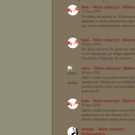
boni
-
Warto zobaczyć: Hellevo
31 lipca 2026
No dobra, na intencję św. Prokrastyn
znalazłem w końcu definitywną odpow
są o jeszcze jedną generację starsze f
…
boni
-
Warto zobaczyć: Hellevo
30 lipca 2026
Ok, ładny research! Po pierwsze, myś
to coś mniejszego, po drugie zapomn
Szwedach z Finspong, ale to nawet…
cmos
-
Warto zobaczyć: Hellevo
30 lipca 2026
Zakres wózka na szynach zawsze był
ograniczony Chodzi mi o tą solidną b
przykręconą do szyny, nie pozwalając
przesunięcie…
boni
-
Warto zobaczyć: Hellevo
30 lipca 2026
Zakres wózka na szynach zawsze był
ograniczony (no nie chcemy, żeby 7 c
choćby minimalnie spadło poza szyn
dobiasz
-
Warto zobaczyć:
Hellevoetsluis