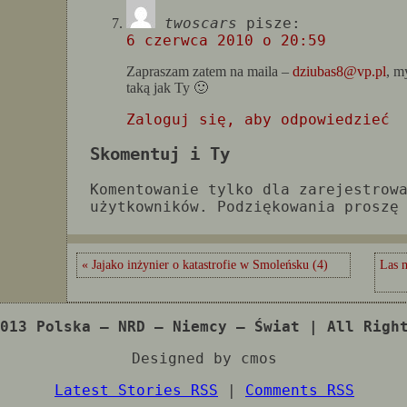
twoscars
pisze:
6 czerwca 2010 o 20:59
Zapraszam zatem na maila –
dziubas8@vp.pl
, m
taką jak Ty 🙂
Zaloguj się, aby odpowiedzieć
Skomentuj i Ty
Komentowanie tylko dla zarejestrow
użytkowników. Podziękowania proszę
« Jajako inżynier o katastrofie w Smoleńsku (4)
Las m
013 Polska – NRD – Niemcy – Świat | All Righ
Designed by cmos
Latest Stories RSS
|
Comments RSS