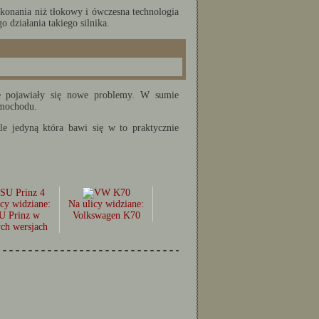
ykonania niż tłokowy i ówczesna technologia
 działania takiego silnika.
le pojawiały się nowe problemy. W sumie
amochodu.
le jedyną która bawi się w to praktycznie
icy widziane:
Na ulicy widziane:
U Prinz w
Volkswagen K70
ch wersjach
--------------------------------------------------