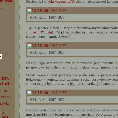
er Piko
Pisałem już o
Vokswagenie K70
, dziś o najciekawszej konstr
26
NSU Ro80, 1967-1977
Był to jeden z niewielu seryjnie produkowanych samochod
silnikiem Wankla
). Stąd też pochodzą litery oznaczenia m
Kolbenmotor
-
silnik tłokowy
).
NSU Ro80, 1967-1977
Design tego samochodu był w momencie jego powstania (1
perspektywy samochód jest niezbyt piękny (przynajmniej dla m
Silnik Wankla miał potencjalnie wiele zalet - przede ws
BMW
tłokowego - konieczności zamiany ruchu posuwisto-zwrotn
kfurt
silnika mogła być prostsza, a jego praca bardziej równomiern
lmenau
rcedes
NSU Ro80, 1967-1977
muzyka
Niestety technicznie im nie za bardzo wyszło - silnik szyb
acyjne
innych problemów technicznych. Image firmy
NSU
został pr
PRL