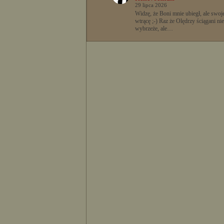
29 lipca 2026
Widzę, że Boni mnie ubiegł, ale swoje
wtrącę ;-) Raz że Olędrzy ściągani nie
wybrzeże, ale…