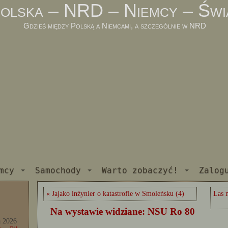
olska – NRD – Niemcy – Świ
Gdzieś między Polską a Niemcami, a szczególnie w NRD
mcy
Samochody
Warto zobaczyć!
Zalog
« Jajako inżynier o katastrofie w Smoleńsku (4)
Las 
Na wystawie widziane: NSU Ro 80
a 2026