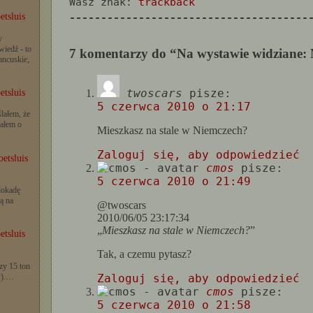
Wasz znak:
trackback
--------------------------------------
etsluis
y
iedź - to
7 komentarzy do “Na wystawie widziane:
rancuskie,
twoscars
pisze:
etsluis
5 czerwca 2010 o 21:17
lałem, że
iałem o
Mieszkasz na stale w Niemczech?
Zaloguj się, aby odpowiedzieć
etsluis
cmos
pisze:
5 czerwca 2010 o 21:49
lokadę
ą na
@twoscars
2010/06/05 23:17:34
„
Mieszkasz na stale w Niemczech?
”
etsluis
Tak, a czemu pytasz?
zy 15 ton
y).…
Zaloguj się, aby odpowiedzieć
cmos
pisze:
5 czerwca 2010 o 21:58