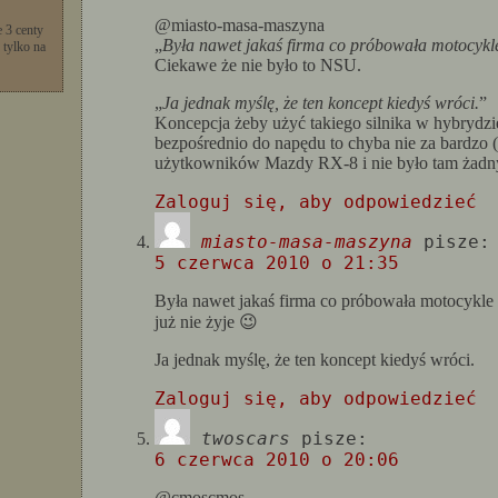
@miasto-masa-maszyna
 3 centy
„
Była nawet jakaś firma co próbowała motocykle
 tylko na
Ciekawe że nie było to NSU.
„
Ja jednak myślę, że ten koncept kiedyś wróci.
”
Koncepcja żeby użyć takiego silnika w hybrydzi
bezpośrednio do napędu to chyba nie za bardzo 
użytkowników Mazdy RX-8 i nie było tam żadny
Zaloguj się, aby odpowiedzieć
miasto-masa-maszyna
pisze:
5 czerwca 2010 o 21:35
Była nawet jakaś firma co próbowała motocykle 
już nie żyje 😉
Ja jednak myślę, że ten koncept kiedyś wróci.
Zaloguj się, aby odpowiedzieć
twoscars
pisze:
6 czerwca 2010 o 20:06
@cmoscmos