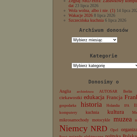
Żegnaj NRD extra: Zabawkowy komput
dat
23 lipca 2026
Wola wolna, albo i nie. (1)
14 lipca 20
Wakacje 2026
8 lipca 2026
Szczecińska kuchnia
6 lipca 2026
Archiwum donosów
Archiwum
donosów
Kategorie
Kategorie
Donosimy o
Anglia
AUTOSAR
Berlin
architektura
edukacja
Fran
Francja
ciekawostki
historia
I
gospodarka
Holandia
IFA
kultura
komputery
kuchnia
Me
muzea
mikrosamochody
motocykle
Niemcy
NRD
organiz
Opel
Polska
polityka
pojazdy elektryczne
Paryż