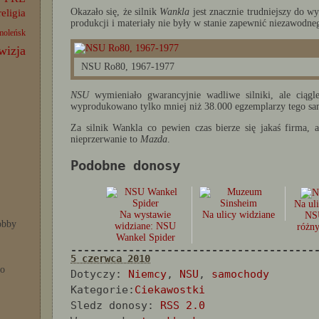
Okazało się, że silnik
Wankla
jest znacznie trudniejszy do w
religia
produkcji i materiały nie były w stanie zapewnić niezawodnego
moleńsk
wizja
NSU Ro80, 1967-1977
NSU
wymieniało gwarancyjnie wadliwe silniki, ale ciąg
wyprodukowano tylko mniej niż 38.000 egzemplarzy tego s
Za silnik Wankla co pewien czas bierze się jakaś firma, a
nieprzerwanie to
Mazda
.
Podobne donosy
Na ul
Na wystawie
Na ulicy widziane
NS
bby
widziane: NSU
różny
Wankel Spider
--------------------------------------
5 czerwca 2010
po
Dotyczy:
Niemcy
,
NSU
,
samochody
Kategorie:
Ciekawostki
Sledz donosy:
RSS 2.0