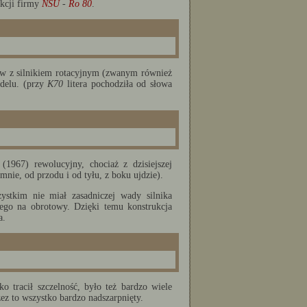
ukcji firmy
NSU
-
Ro 80
.
ów z silnikiem rotacyjnym (zwanym również
odelu. (przy
K70
litera pochodziła od słowa
967) rewolucyjny, chociaż z dzisiejszej
nie, od przodu i od tyłu, z boku ujdzie).
zystkim nie miał zasadniczej wady silnika
ego na obrotowy. Dzięki temu konstrukcja
a.
ko tracił szczelność, było też bardzo wiele
zez to wszystko bardzo nadszarpnięty.