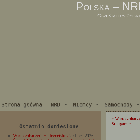
Polska – NR
Gdzieś między Polsk
Strona główna
NRD
Niemcy
Samochody
« Warto zobacz
Stuttgarcie
Ostatnio doniesione
Warto zobaczyć: Hellevoetsluis
29 lipca 2026