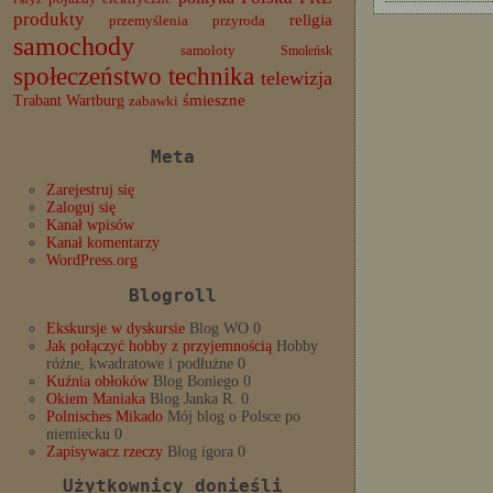
produkty
religia
przemyślenia
przyroda
samochody
samoloty
Smoleńsk
społeczeństwo
technika
telewizja
Trabant
śmieszne
Wartburg
zabawki
Meta
Zarejestruj się
Zaloguj się
Kanał wpisów
Kanał komentarzy
WordPress.org
Blogroll
Ekskursje w dyskursie
Blog WO 0
Jak połączyć hobby z przyjemnością
Hobby
różne, kwadratowe i podłużne 0
Kuźnia obłoków
Blog Boniego 0
Okiem Maniaka
Blog Janka R. 0
Polnisches Mikado
Mój blog o Polsce po
niemiecku 0
Zapisywacz rzeczy
Blog igora 0
Użytkownicy donieśli