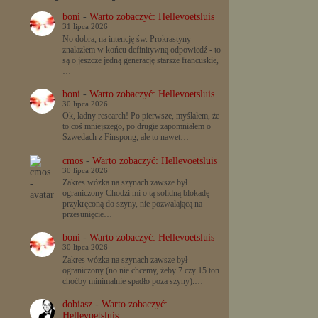
boni
-
Warto zobaczyć: Hellevoetsluis
31 lipca 2026
No dobra, na intencję św. Prokrastyny
znalazłem w końcu definitywną odpowiedź - to
są o jeszcze jedną generację starsze francuskie,
…
boni
-
Warto zobaczyć: Hellevoetsluis
30 lipca 2026
Ok, ładny research! Po pierwsze, myślałem, że
to coś mniejszego, po drugie zapomniałem o
Szwedach z Finspong, ale to nawet…
cmos
-
Warto zobaczyć: Hellevoetsluis
30 lipca 2026
Zakres wózka na szynach zawsze był
ograniczony Chodzi mi o tą solidną blokadę
przykręconą do szyny, nie pozwalającą na
przesunięcie…
boni
-
Warto zobaczyć: Hellevoetsluis
30 lipca 2026
Zakres wózka na szynach zawsze był
ograniczony (no nie chcemy, żeby 7 czy 15 ton
choćby minimalnie spadło poza szyny).…
dobiasz
-
Warto zobaczyć:
Hellevoetsluis