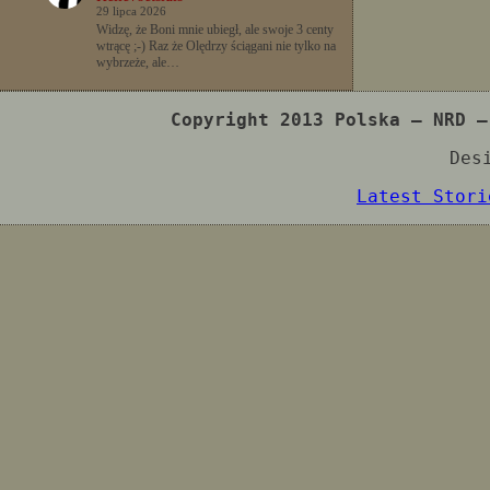
29 lipca 2026
Widzę, że Boni mnie ubiegł, ale swoje 3 centy
wtrącę ;-) Raz że Olędrzy ściągani nie tylko na
wybrzeże, ale…
Copyright 2013 Polska – NRD –
Des
Latest Stori