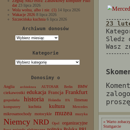
Żegnaj NRD extra: Zabawkowy komputer Piko
dat
23 lipca 2026
Wola wolna, albo i nie. (1)
14 lipca 2026
Wakacje 2026
8 lipca 2026
---------
Szczecińska kuchnia
6 lipca 2026
23 lut
Archiwum donosów
Katego
Archiwum
Sledz
donosów
Wasz 
Kategorie
---------
Kategorie
Skome
Donosimy o
Komen
Anglia
BMW
AUTOSAR
Berlin
architektura
edukacja
Frankfurt
Francja
zalog
ciekawostki
historia
Ilmenau
prosz
gospodarka
Holandia
IFA
kultura
komputery
kuchnia
Mercedes
muzea
mikrosamochody
motocykle
muzyka
Niemcy
NRD
« Warto zobacz
organizacyjne
Opel
Stuttgarcie
Polska
PRL
polityka
pojazdy elektryczne
Paryż