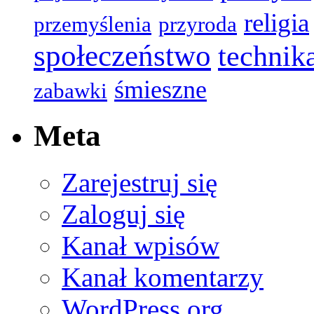
religia
przemyślenia
przyroda
społeczeństwo
technik
śmieszne
zabawki
Meta
Zarejestruj się
Zaloguj się
Kanał wpisów
Kanał komentarzy
WordPress.org