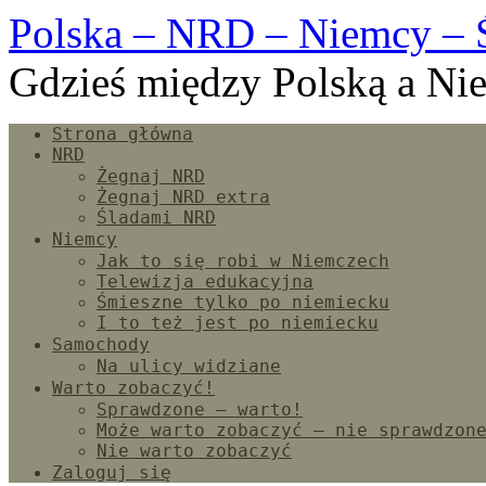
Polska – NRD – Niemcy – 
Gdzieś między Polską a Ni
Strona główna
NRD
Żegnaj NRD
Żegnaj NRD extra
Śladami NRD
Niemcy
Jak to się robi w Niemczech
Telewizja edukacyjna
Śmieszne tylko po niemiecku
I to też jest po niemiecku
Samochody
Na ulicy widziane
Warto zobaczyć!
Sprawdzone – warto!
Może warto zobaczyć – nie sprawdzon
Nie warto zobaczyć
Zaloguj się