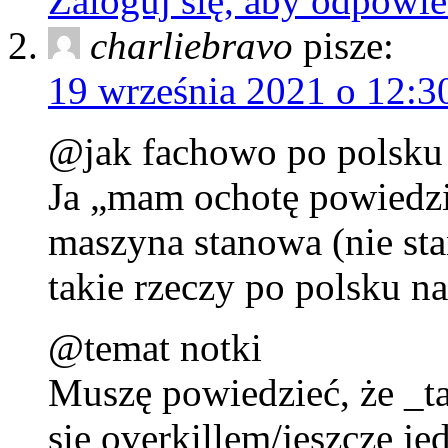
Zaloguj się, aby odpowie
charliebravo
pisze:
19 września 2021 o 12:3
@jak fachowo po polsku
Ja „mam ochotę powiedzi
maszyna stanowa (nie sta
takie rzeczy po polsku n
@temat notki
Muszę powiedzieć, że _
się overkillem/jeszcze j