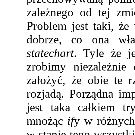
zależnego od tej zmi
Problem jest taki, że
dobrze, co ona wła
statechart
. Tyle że j
zrobimy niezależnie
założyć, że obie te r
rozjadą. Porządna im
jest taka całkiem tr
mnożąc
if
y w różnych
w stanie tego wszystk