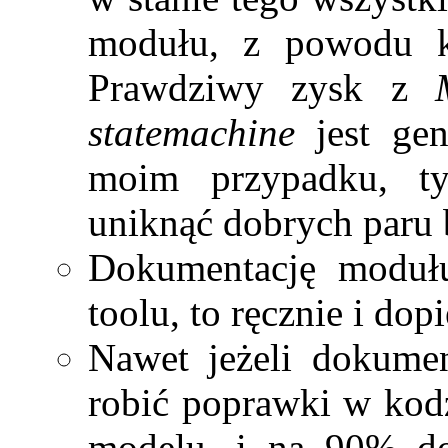
modułu, z powodu 
Prawdziwy zysk z
statemachine
jest ge
moim przypadku, t
uniknąć dobrych paru b
Dokumentację modułu
toolu, to ręcznie i dop
Nawet jeżeli dokumen
robić poprawki w kod
modelu, i na 90% do