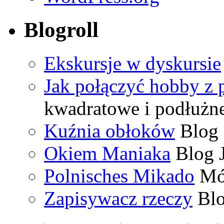
Blogroll
Ekskursje w dyskursie
Jak połączyć hobby z 
kwadratowe i podłużn
Kuźnia obłoków
Blog 
Okiem Maniaka
Blog J
Polnisches Mikado
Mój
Zapisywacz rzeczy
Blo