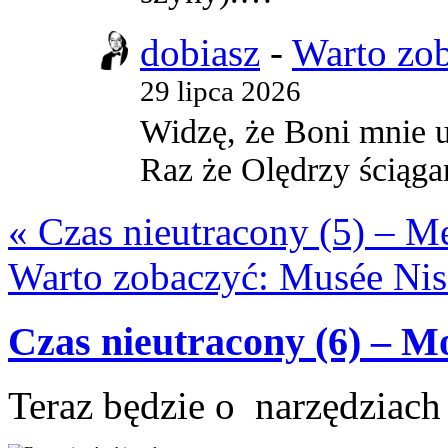
dobiasz
-
Warto zob
29 lipca 2026
Widzę, że Boni mnie ub
Raz że Olędrzy ściąga
« Czas nieutracony (5) – M
Warto zobaczyć: Musée Nis
Czas nieutracony (6) – M
Teraz będzie o narzędziac