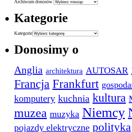
Archiwum donosów
Kategorie
Kategorie
Donosimy o
Anglia
AUTOSAR
architektura
Frankfurt
Francja
gospoda
kultura
komputery
kuchnia
Niemcy
muzea
muzyka
polityka
pojazdy elektryczne