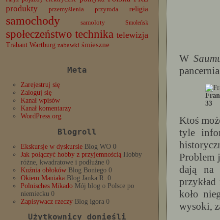
produkty
religia
przemyślenia
przyroda
samochody
samoloty
Smoleńsk
społeczeństwo
technika
telewizja
Trabant
śmieszne
Wartburg
zabawki
W
Saum
pancernia
Meta
Zarejestruj się
Zaloguj się
Fran
Kanał wpisów
33
Kanał komentarzy
WordPress.org
Ktoś może
tyle inf
Blogroll
historycz
Ekskursje w dyskursie
Blog WO 0
Jak połączyć hobby z przyjemnością
Hobby
Problem j
różne, kwadratowe i podłużne 0
dają na 
Kuźnia obłoków
Blog Boniego 0
Okiem Maniaka
Blog Janka R. 0
przykład
Polnisches Mikado
Mój blog o Polsce po
koło nie
niemiecku 0
Zapisywacz rzeczy
Blog igora 0
wysoki, z
Użytkownicy donieśli