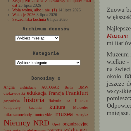
Żegnaj NRD extra: Zabawkowy komputer Piko
dat
23 lipca 2026
Znowu bar
Wola wolna, albo i nie. (1)
14 lipca 2026
Wakacje 2026
8 lipca 2026
większość
Szczecińska kuchnia
6 lipca 2026
Najlepsz
Archiwum donosów
Muzeum 
Archiwum
militarió
donosów
Kategorie
Muzeum z
wielkie 
Kategorie
na świec
około 88
Donosimy o
jeszcze d
Anglia
BMW
AUTOSAR
Berlin
architektura
wszystk
edukacja
Frankfurt
Francja
ciekawostki
pomieszc
historia
Ilmenau
gospodarka
Holandia
IFA
Odpowie
kultura
komputery
kuchnia
Mercedes
mniejsze.
muzea
mikrosamochody
motocykle
muzyka
Niemcy
NRD
organizacyjne
Opel
Polska
PRL
polityka
pojazdy elektryczne
Paryż