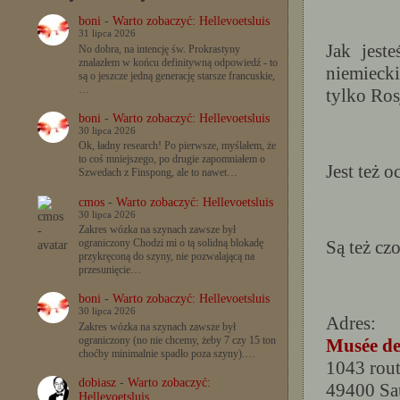
boni
-
Warto zobaczyć: Hellevoetsluis
31 lipca 2026
Jak jest
No dobra, na intencję św. Prokrastyny
znalazłem w końcu definitywną odpowiedź - to
niemieck
są o jeszcze jedną generację starsze francuskie,
…
tylko Ros
boni
-
Warto zobaczyć: Hellevoetsluis
30 lipca 2026
Ok, ładny research! Po pierwsze, myślałem, że
to coś mniejszego, po drugie zapomniałem o
Jest też 
Szwedach z Finspong, ale to nawet…
cmos
-
Warto zobaczyć: Hellevoetsluis
30 lipca 2026
Zakres wózka na szynach zawsze był
Są też czo
ograniczony Chodzi mi o tą solidną blokadę
przykręconą do szyny, nie pozwalającą na
przesunięcie…
boni
-
Warto zobaczyć: Hellevoetsluis
30 lipca 2026
Adres:
Zakres wózka na szynach zawsze był
ograniczony (no nie chcemy, żeby 7 czy 15 ton
Musée de
choćby minimalnie spadło poza szyny).…
1043 rout
dobiasz
-
Warto zobaczyć:
49400 S
Hellevoetsluis