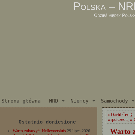
Polska – NR
Gdzieś między Polsk
Strona główna
NRD
Niemcy
Samochody
« David Černý, 
współczesną w 
Ostatnio doniesione
Warto z
Warto zobaczyć: Hellevoetsluis
29 lipca 2026