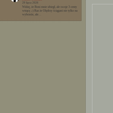
29 lipca 2026
Widzę, że Boni mnie ubiegł, ale swoje 3 centy
wtrącę ;-) Raz że Olędrzy ściągani nie tylko na
wybrzeże, ale…