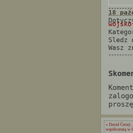
---------
18 paź
Dotyc
wojsko
Katego
Sledz
Wasz 
---------
Skome
Komen
zalog
prosz
« David Černý, 
współczesną w 