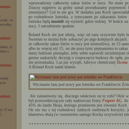
wprowadzony całkowity zakaz lotów w nocy. No mnie przyt
etsluis
Znaczy najpierw za gruby szmal powiększamy pojemność lo
zmniejszyć? Coś tu nie gra. W dodatku pan Koch opowiadał 
y
po rozbudowie lotniska, a tymczasem po zakazaniu lotów 
iedź - to
lotniska będą
musieli
się wynieść gdzie indziej. W końcu na
rancuskie,
nocy. I zatrudnienie spadnie.
Roland Koch nie jest idiotą, więc od razu oczywiste było 
etsluis
Świetnie to można było zobaczyć po jego kolejnych akcjach.
że całkowity zakaz lotów w nocy jest niemożliwy, że 15 sam
lałem, że
albo że więcej niż 15, no ale poza tymi piętnastoma to zakaz b
iałem o
damy ludziom pieniądze, żeby sobie wprawili szczelniejsze okn
gminy zaskarżyły decyzję o rozpoczęciu budowy do sądu, pos
nie przeszkadza. Las już wycięli, fabryce chemicznej
Ticona
etsluis
A Roland Koch nadal kłamie.
lokadę
ą na
Wycinanie lasu pod nowy pas lotniska we Frankfurcie Źró
Ale zastanówmy się, dlaczego właściwie on to robi? Otóż w
etsluis
był przewodniczącym rady nadzorczej firmy
Fraport AG
, do
45% do landu Hesja, którego premierem jest również Koch. 
zy 15 ton
On nie ma z tej rozbudowy żadnych osobistych korzyści, je
y).…
kłamstwa służą (w rozumieniu samego Kocha oczywiście) inte
--------------------------------------