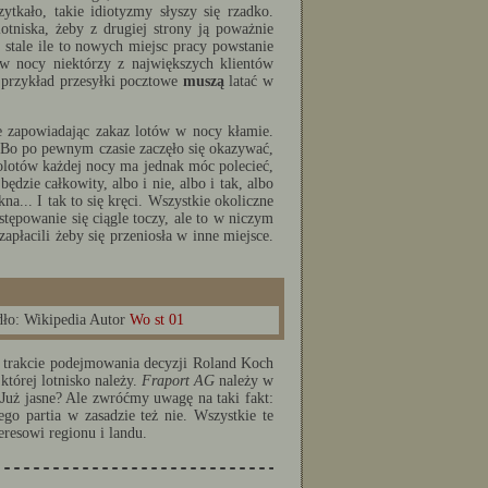
kało, takie idiotyzmy słyszy się rzadko.
tniska, żeby z drugiej strony ją poważnie
stale ile to nowych miejsc pracy powstanie
w nocy niektórzy z największych klientów
 przykład przesyłki pocztowe
muszą
latać w
że zapowiadając zakaz lotów w nocy kłamie.
 Bo po pewnym czasie zaczęło się okazywać,
olotów każdej nocy ma jednak móc polecieć,
ędzie całkowity, albo i nie, albo i tak, albo
a... I tak to się kręci. Wszystkie okoliczne
tępowanie się ciągle toczy, ale to w niczym
zapłacili żeby się przeniosła w inne miejsce.
dło: Wikipedia Autor
Wo st 01
 trakcie podejmowania decyzji Roland Koch
 której lotnisko należy.
Fraport AG
należy w
Już jasne? Ale zwróćmy uwagę na taki fakt:
go partia w zasadzie też nie. Wszystkie te
resowi regionu i landu.
--------------------------------------------------