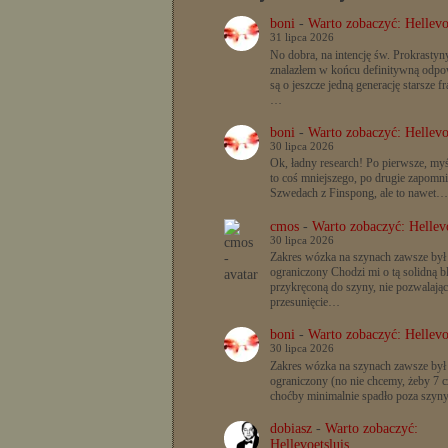
boni
-
Warto zobaczyć: Hellevo
31 lipca 2026
No dobra, na intencję św. Prokrastyn
znalazłem w końcu definitywną odpow
są o jeszcze jedną generację starsze f
…
boni
-
Warto zobaczyć: Hellevo
30 lipca 2026
Ok, ładny research! Po pierwsze, myś
to coś mniejszego, po drugie zapomn
Szwedach z Finspong, ale to nawet…
cmos
-
Warto zobaczyć: Hellevo
30 lipca 2026
Zakres wózka na szynach zawsze był
ograniczony Chodzi mi o tą solidną b
przykręconą do szyny, nie pozwalając
przesunięcie…
boni
-
Warto zobaczyć: Hellevo
30 lipca 2026
Zakres wózka na szynach zawsze był
ograniczony (no nie chcemy, żeby 7 c
choćby minimalnie spadło poza szyn
dobiasz
-
Warto zobaczyć:
Hellevoetsluis