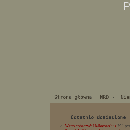
P
Strona główna
NRD
Nie
Ostatnio doniesione
Warto zobaczyć: Hellevoetsluis
29 lipc