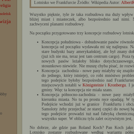
Lotnisko we Frankfurcie Źródło: Wikipedia Autor:
Albert
religia
moleńsk
Wszystko pięknie, tyle że taka rozbudowa ma duży wpływ n
bliżej miast i miasteczek, albo bezpośrednio nad nimi.
wizja
zachwyceni planami rozbudowy.
Na początku przygotowano trzy koncepcje rozbudowy lotnisk
Koncepcja południowa - dobudowanie pasów równolegl
koncepcja od początku wydawała mi się najlepsza. Na
stare budynki bazy amerykańskiej, ale był znany do
(już ich nie ma, teraz jest tam centrum cargo). Poza 
nowych pasów leżałoby blisko dotychczasowego,
stosunkowo niewiele. Nie muszę chyba pisać, że rozwi
Koncepcja zachodnia - nowe pasy miałyby się znajdow
do jednego, który istnieje), co robi mnóstwo probl
tego podejście byłoby bezpośrednio nad Frankfurt
miejscowych notabli w
Königsteinie
i
Kronbergu
. I 
gminy. Więc ta koncepcja nie miała szans.
bby
Koncepcja północno-zachodnia - nowe pasy miałyby
kierunku miasta. No tu po prostu ręce opadają: W ty
Podejście wchodzi już w granice Frankfurtu i obci
Samoloty żeby przejechać ze starej części do nowej b
po
tego podejście prowadzi tuż nad fabryką chemiczn
wszystko super. W obliczu tylu zalet oczywistym jest,
No dobrze, ale gdzie pan Roland Koch? Pan Koch jako 
Lotnisko zostanie rozbudowane według wariantu półn