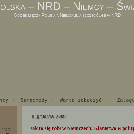
olska – NRD – Niemcy – Świ
Gdzieś między Polską a Niemcami, a szczególnie w NRD
mcy
Samochody
Warto zobaczyć!
Zalog
18 grudnia 2009
Jak to się robi w Niemczech: Kłamstwo w polit
a 2026