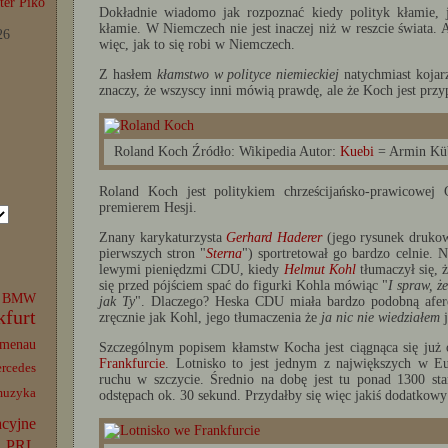
er Piko
Dokładnie wiadomo jak rozpoznać kiedy polityk kłamie, je
kłamie. W Niemczech nie jest inaczej niż w reszcie świata. 
26
więc, jak to się robi w Niemczech.
Z hasłem
kłamstwo w polityce niemieckiej
natychmiast kojar
znaczy, że wszyscy inni mówią prawdę, ale że Koch jest p
Roland Koch Źródło: Wikipedia Autor:
Kuebi
= Armin Kü
Roland Koch jest politykiem chrześcijańsko-prawicowej
premierem Hesji.
Znany karykaturzysta
Gerhard Haderer
(jego rysunek drukowa
pierwszych stron "
Sterna
") sportretował go bardzo celnie.
lewymi pieniędzmi CDU, kiedy
Helmut Kohl
tłumaczył się, 
się przed pójściem spać do figurki Kohla mówiąc "
I spraw, ż
BMW
jak Ty
". Dlaczego? Heska CDU miała bardzo podobną aferę
kfurt
zręcznie jak Kohl, jego tłumaczenia że
ja nic nie wiedziałem
j
lmenau
Szczególnym popisem kłamstw Kocha jest ciągnąca się już
Frankfurcie
. Lotnisko to jest jednym z największych w E
rcedes
ruchu w szczycie. Średnio na dobę jest tu ponad 1300 st
muzyka
odstępach ok. 30 sekund. Przydałby się więc jakiś dodatkowy
acyjne
PRL