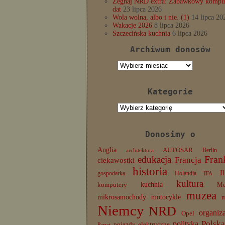
Żegnaj NRD extra: Zabawkowy komput
dat
23 lipca 2026
Wola wolna, albo i nie. (1)
14 lipca 20
Wakacje 2026
8 lipca 2026
Szczecińska kuchnia
6 lipca 2026
Archiwum donosów
Archiwum
donosów
Kategorie
Kategorie
Donosimy o
Anglia
AUTOSAR
Berlin
architektura
edukacja
Fran
Francja
ciekawostki
historia
I
gospodarka
Holandia
IFA
kultura
komputery
kuchnia
Me
muzea
mikrosamochody
motocykle
Niemcy
NRD
organiz
Opel
Polska
polityka
pojazdy elektryczne
Paryż