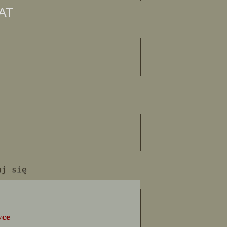
at
uj się
yce