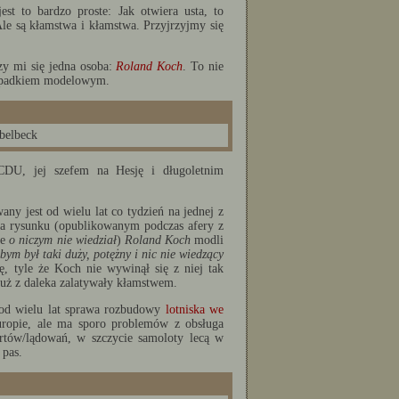
st to bardzo proste: Jak otwiera usta, to
Ale są kłamstwa i kłamstwa. Przyjrzyjmy się
zy mi się jedna osoba:
Roland Koch
. To nie
rzypadkiem modelowym.
belbeck
 CDU, jej szefem na Hesję i długoletnim
ny jest od wielu lat co tydzień na jednej z
 Na rysunku (opublikowanym podczas afery z
że
o niczym nie wiedział
)
Roland Koch
modli
ebym był taki duży, potężny i nic nie wiedzący
, tyle że Koch nie wywinął się z niej tak
uż z daleka zalatywały kłamstwem.
 od wielu lat sprawa rozbudowy
lotniska we
uropie, ale ma sporo problemów z obsługa
artów/lądowań, w szczycie samoloty lecą w
 pas.