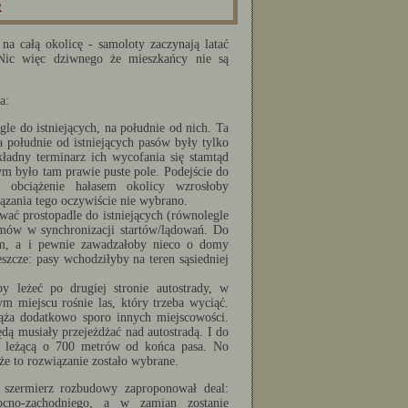
R
a całą okolicę - samoloty zaczynają latać
 Nic więc dziwnego że mieszkańcy nie są
a:
e do istniejących, na południe od nich. Ta
 południe od istniejących pasów były tylko
kładny terminarz ich wycofania się stamtąd
tym było tam prawie puste pole. Podejście do
 obciążenie hałasem okolicy wzrosłoby
ązania tego oczywiście nie wybrano.
ać prostopadle do istniejących (równolegle
emów w synchronizacji startów/lądowań. Do
em, a i pewnie zawadzałoby nieco o domy
jeszcze: pasy wchodziłyby na teren sąsiedniej
 leżeć po drugiej stronie autostrady, w
m miejscu rośnie las, który trzeba wyciąć.
ąża dodatkowo sporo innych miejscowości.
ędą musiały przejeżdżać nad autostradą. I do
ą leżącą o 700 metrów od końca pasa. No
 że to rozwiązanie zostało wybrane.
szermierz rozbudowy zaproponował deal:
ocno-zachodniego, a w zamian zostanie