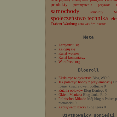
produkty
przemyślenia
przyroda
samochody
samoloty
S
społeczeństwo
technika
tele
Trabant
śmieszne
Wartburg
zabawki
Meta
Zarejestruj się
Zaloguj się
Kanał wpisów
Kanał komentarzy
WordPress.org
Blogroll
Ekskursje w dyskursie
Blog WO 0
Jak połączyć hobby z przyjemnością
Ho
różne, kwadratowe i podłużne 0
Kuźnia obłoków
Blog Boniego 0
Okiem Maniaka
Blog Janka R. 0
Polnisches Mikado
Mój blog o Polsce 
niemiecku 0
Zapisywacz rzeczy
Blog igora 0
Użytkownicy donieśli