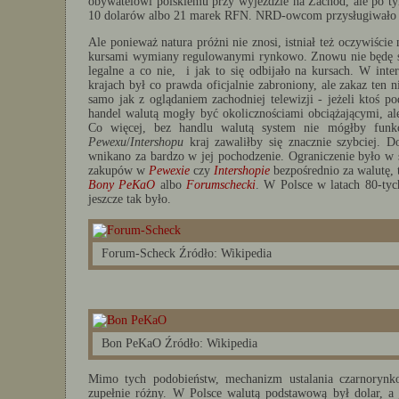
obywatelowi polskiemu przy wyjeździe na Zachód, ale po t
10 dolarów albo 21 marek RFN. NRD-owcom przysługiwało w
Ale ponieważ natura próżni nie znosi, istniał też oczywiście
kursami wymiany regulowanymi rynkowo. Znowu nie będę si
legalne a co nie, i jak to się odbijało na kursach. W int
krajach był co prawda oficjalnie zabroniony, ale zakaz ten
samo jak z oglądaniem zachodniej telewizji - jeżeli ktoś p
handel walutą mogły być okolicznościami obciążającymi, a
Co więcej, bez handlu walutą system nie mógłby fun
Pewexu
/
Intershopu
kraj zawaliłby się znacznie szybciej. D
wnikano za bardzo w jej pochodzenie. Ograniczenie było w s
zakupów w
Pewexie
czy
Intershopie
bezpośrednio za walutę, 
Bony PeKaO
albo
Forumschecki
. W Polsce w latach 80-ty
jeszcze tak było.
Forum-Scheck Źródło: Wikipedia
Bon PeKaO Źródło: Wikipedia
Mimo tych podobieństw, mechanizm ustalania czarnoryn
zupełnie różny. W Polsce walutą podstawową był dolar, a