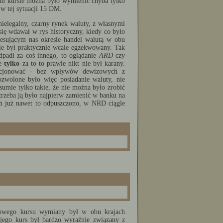
ym kursie można było wymienić chyba tylko
 tej sytuacji 15 DM.
 nielegalny, czarny rynek waluty, z własnymi
ę wdawał w rys historyczny, kiedy co było
eresującym nas okresie handel walutą w obu
 nie był praktycznie wcale egzekwowany. Tak
odpadł za coś innego, to oglądanie
ARD
czy
le
tylko
za to to prawie nikt nie był karany.
kcjonować - bez wpływów dewizowych z
ozwolone było więc posiadanie waluty, nie
umie tylko takie, że nie można było zrobić
trzeba ją było najpierw zamienić w banku na
ch już nawet to odpuszczono, w NRD ciągle
kowego kursu wymiany był w obu krajach
 jego kurs był bardzo wyraźnie związany z