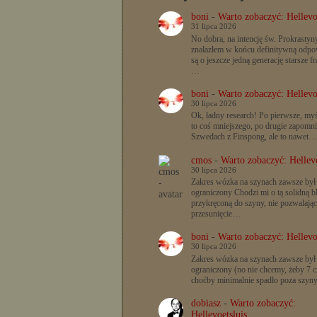
boni
-
Warto zobaczyć: Hellevo
31 lipca 2026
No dobra, na intencję św. Prokrastyn
znalazłem w końcu definitywną odpow
są o jeszcze jedną generację starsze f
…
boni
-
Warto zobaczyć: Hellevo
30 lipca 2026
Ok, ładny research! Po pierwsze, myś
to coś mniejszego, po drugie zapomn
Szwedach z Finspong, ale to nawet…
cmos
-
Warto zobaczyć: Hellevo
30 lipca 2026
Zakres wózka na szynach zawsze był
ograniczony Chodzi mi o tą solidną b
przykręconą do szyny, nie pozwalając
przesunięcie…
boni
-
Warto zobaczyć: Hellevo
30 lipca 2026
Zakres wózka na szynach zawsze był
ograniczony (no nie chcemy, żeby 7 c
choćby minimalnie spadło poza szyn
dobiasz
-
Warto zobaczyć:
Hellevoetsluis