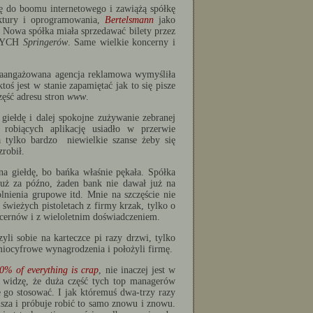
ię do boomu internetowego i zawiążą spółkę
uktury i oprogramowania,
Bertelsmann
jako
. Nowa spółka miała sprzedawać bilety przez
 TYCH
Springerów
. Same wielkie koncerny i
 Zaangażowana agencja reklamowa wymyśliła
ktoś jest w stanie zapamiętać jak to się pisze
część adresu stron
www
.
giełdę i dalej spokojne zużywanie zebranej
robiących aplikację usiadło w przerwie
 tylko bardzo niewielkie szanse żeby się
zrobił.
na giełdę, bo bańka właśnie pękała. Spółka
już za późno, żaden bank nie dawał już na
lnienia grupowe itd. Mnie na szczęście nie
 świeżych pistoletach z firmy krzak, tylko o
ncernów i z wieloletnim doświadczeniem.
zyli sobie na karteczce pi razy drzwi, tylko
dmiocyfrowe wynagrodzenia i położyli firmę.
0% of everything is crap
, nie inaczej jest w
 widzę, że duża część tych top managerów
 go stosować. I jak któremuś dwa-trzy razy
usza i próbuje robić to samo znowu i znowu.