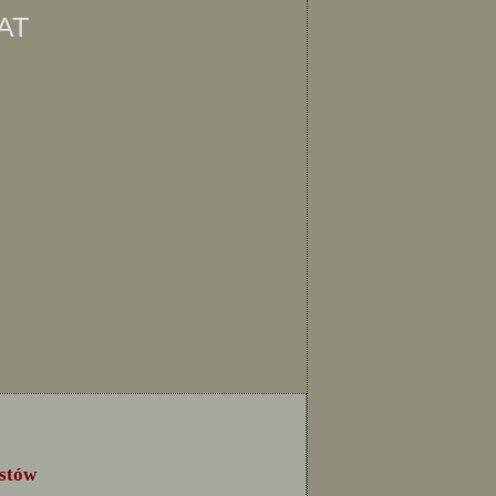
at
ę
istów