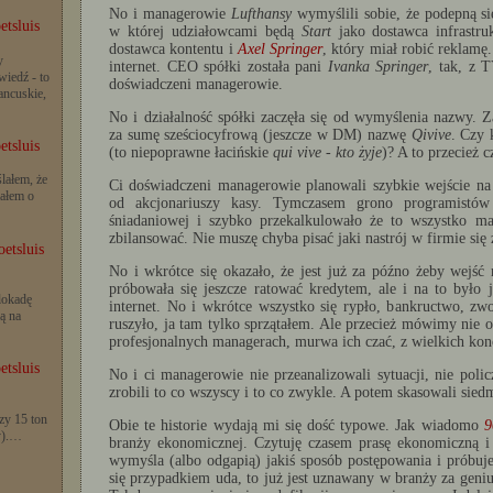
No i managerowie
Lufthansy
wymyślili sobie, że podepną s
etsluis
w której udziałowcami będą
Start
jako dostawca infrastr
dostawca kontentu i
Axel Springer
, który miał robić reklamę
y
internet. CEO spółki została pani
Ivanka Springer
, tak, z
iedź - to
doświadczeni managerowie.
rancuskie,
No i działalność spółki zaczęła się od wymyślenia nazwy.
za sumę sześciocyfrową (jeszcze w DM) nazwę
Qivive
. Czy 
etsluis
(to niepoprawne łacińskie
qui vive
-
kto żyje
)? A to przecież 
lałem, że
Ci doświadczeni managerowie planowali szybkie wejście na 
iałem o
od akcjonariuszy kasy. Tymczasem grono programistów 
śniadaniowej i szybko przekalkulowało że to wszystko ma
zbilansować. Nie muszę chyba pisać jaki nastrój w firmie się 
etsluis
No i wkrótce się okazało, że jest już za późno żeby wejść 
próbowała się jeszcze ratować kredytem, ale i na to było 
lokadę
internet. No i wkrótce wszystko się rypło, bankructwo, zwo
ą na
ruszyło, ja tam tylko sprzątałem. Ale przecież mówimy nie o
profesjonalnych managerach, murwa ich czać, z wielkich ko
etsluis
No i ci managerowie nie przeanalizowali sytuacji, nie polic
zrobili to co wszyscy i to co zwykle. A potem skasowali sie
zy 15 ton
Obie te historie wydają mi się dość typowe. Jak wiadomo
9
y).…
branży ekonomicznej. Czytuję czasem prasę ekonomiczną i
wymyśla (albo odgapią) jakiś sposób postępowania i próbuje
się przypadkiem uda, to już jest uznawany w branży za geni