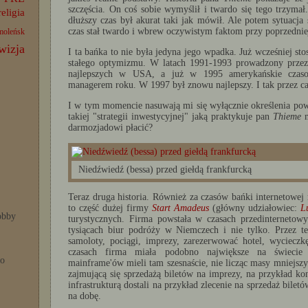
szczęścia. On coś sobie wymyślił i twardo się tego trzymał.
religia
dłuższy czas był akurat taki jak mówił. Ale potem sytuacja 
czas stał twardo i wbrew oczywistym faktom przy poprzednie
moleńsk
wizja
I ta bańka to nie była jedyna jego wpadka. Już wcześniej s
stałego optymizmu. W latach 1991-1993 prowadzony przez
najlepszych w USA, a już w 1995 amerykańskie czaso
managerem roku. W 1997 był znowu najlepszy. I tak przez ca
I w tym momencie nasuwają mi się wyłącznie określenia pow
takiej "strategii inwestycyjnej" jaką praktykuje pan
Thieme
m
darmozjadowi płacić?
Niedźwiedź (bessa) przed giełdą frankfurcką
Teraz druga historia. Również za czasów bańki internetowej
to część dużej firmy
Start Amadeus
(główny udziałowiec:
L
bby
turystycznych. Firma powstała w czasach przedinternetowy
tysiącach biur podróży w Niemczech i nie tylko. Przez t
samoloty, pociągi, imprezy, zarezerwować hotel, wyciec
czasach firma miała podobno największe na świecie 
po
mainframe'ów mieli tam szesnaście, nie licząc masy mniejs
zajmującą się sprzedażą biletów na imprezy, na przykład ko
infrastrukturą dostali na przykład zlecenie na sprzedaż bilet
na dobę.