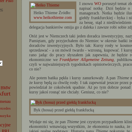
er Piko
I znowu
WO
poruszył temat zb
napisać notkę. Dziś będzie 
26
Heiko Thieme Żródło:
managerach. Notka będzie ilu
www.heikothieme.com
giełdy frankfurckiej - byka i 
za bessę, stąd z niedźwiedziem
delegacja bankierów omija go z daleka i zawsze robi sobie zd
Otóż jest w Niemczech taki jeden doradca inwestycyjny, na
Pamiętam, gdy przyjechałem do Niemiec w okresie bańki in
doradców inwestycyjnych. Było tak: Kursy rosły w kosmos
sprzedawać - a on mówił twardo - wzrosną, kupować. I kursy
rano jadąc do pracy słyszałem jak zapewnia, że będzie r
ekonomiczne we
Frankfurter Allgemeine Zeitung
, publik
czyli w najważniejszych tygodnikach opiniotwórczych, praco
co nie?
Ale potem bańka pękła i kursy zanurkowały. A pan
Thieme
n
że kursy będą za chwilę rosły. I tak zapewniał jeszcze przez 
powiedział że cokolwiek spadnie. Aż po tym dobrze ponad r
BMW
kursy jakoś rosnąć nie chciały. Geniusz, co nie?
kfurt
lmenau
rcedes
Byk (hossa) przed giełdą frankfucką
muzyka
Wydaje mi się, że pan
Thieme
jest czystym przypadkiem klini
acyjne
ekonomiści wmawiają wszystkim, że ekonomia to nauka, że 
PRL
jakieś realne podstawy. Historia pana
Thieme
pokazuje że j