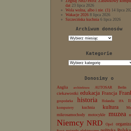
Żegnaj NRD extra: Zabawkowy komput
dat
23 lipca 2026
Wola wolna, albo i nie. (1)
14 lipca 20
Wakacje 2026
8 lipca 2026
Szczecińska kuchnia
6 lipca 2026
Archiwum donosów
Archiwum
donosów
Kategorie
Kategorie
Donosimy o
Anglia
AUTOSAR
Berlin
architektura
edukacja
Fran
Francja
ciekawostki
historia
I
gospodarka
Holandia
IFA
kultura
komputery
kuchnia
Me
muzea
mikrosamochody
motocykle
Niemcy
NRD
organiz
Opel
Polska
polityka
pojazdy elektryczne
Paryż