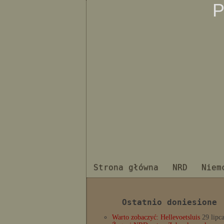
P
Strona główna
NRD
Niem
Ostatnio doniesione
Warto zobaczyć: Hellevoetsluis
29 lipc