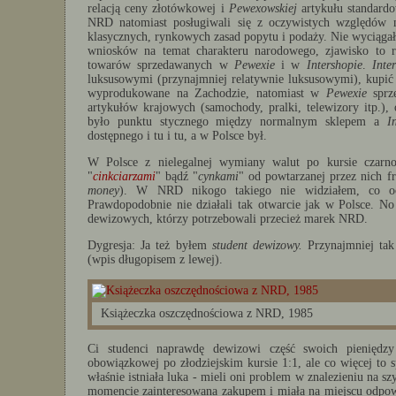
relacją ceny złotówkowej i
Pewexowskiej
artykułu standardo
NRD natomiast posługiwali się z oczywistych względów
klasycznych, rynkowych zasad popytu i podaży. Nie wyciągał
wniosków na temat charakteru narodowego, zjawisko to r
towarów sprzedawanych w
Pewexie
i w
Intershopie
.
Inte
luksusowymi (przynajmniej relatywnie luksusowymi), kupić
wyprodukowane na Zachodzie, natomiast w
Pewexie
sprze
artykułów krajowych (samochody, pralki, telewizory itp.)
było punktu stycznego między normalnym sklepem a
I
dostępnego i tu i tu, a w Polsce był.
W Polsce z nielegalnej wymiany walut po kursie czarn
"
cinkciarzami
" bądź "
cynkami
" od powtarzanej przez nich fr
money
). W NRD nikogo takiego nie widziałem, co oc
Prawdopodobnie nie działali tak otwarcie jak w Polsce. N
dewizowych, którzy potrzebowali przecież marek NRD.
Dygresja: Ja też byłem
student dewizowy.
Przynajmniej tak
(wpis długopisem z lewej).
Książeczka oszczędnościowa z NRD, 1985
Ci studenci naprawdę dewizowi część swoich pienięd
obowiązkowej po złodziejskim kursie 1:1, ale co więcej to 
właśnie istniała luka - mieli oni problem w znalezieniu na 
momencie zainteresowana zakupem i miała na miejscu odpowi