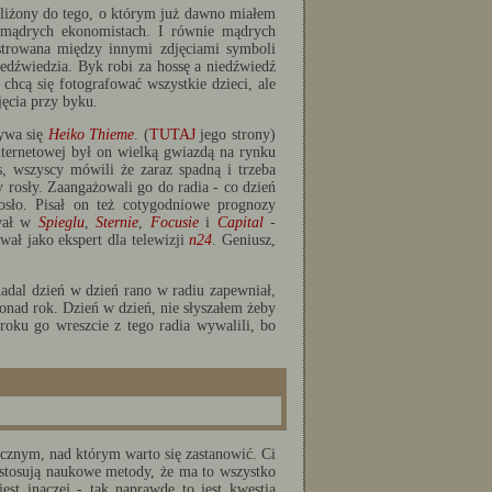
liżony do tego, o którym już dawno miałem
o mądrych ekonomistach. I równie mądrych
strowana między innymi zdjęciami symboli
niedźwiedzia. Byk robi za hossę a niedźwiedź
 chcą się fotografować wszystkie dzieci, ale
jęcia przy byku.
zywa się
Heiko Thieme
. (
TUTAJ
jego strony)
ternetowej był on wielką gwiazdą na rynku
, wszyscy mówili że zaraz spadną i trzeba
 rosły. Zaangażowali go do radia - co dzień
osło. Pisał on też cotygodniowe prognozy
ował w
Spieglu
,
Sternie
,
Focusie
i
Capital
-
wał jako ekspert dla telewizji
n24
. Geniusz,
adal dzień w dzień rano w radiu zapewniał,
ponad rok. Dzień w dzień, nie słyszałem żeby
oku go wreszcie z tego radia wywalili, bo
cznym, nad którym warto się zastanowić. Ci
stosują naukowe metody, że ma to wszystko
est inaczej - tak naprawdę to jest kwestia