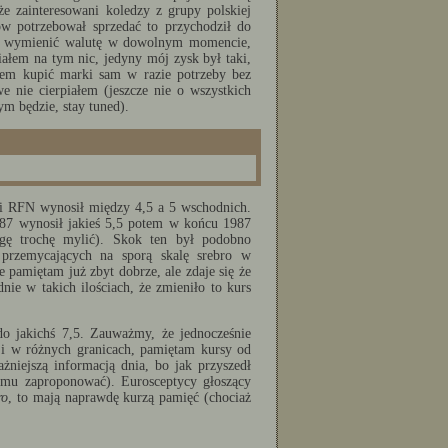
że zainteresowani koledzy z grupy polskiej
w potrzebował sprzedać to przychodził do
ie wymienić walutę w dowolnym momencie,
łem na tym nic, jedyny mój zysk był taki,
głem kupić marki sam w razie potrzeby bez
e nie cierpiałem (jeszcze nie o wszystkich
ym będzie, stay tuned).
ki RFN wynosił między 4,5 a 5 wschodnich.
987 wynosił jakieś 5,5 potem w końcu 1987
ogę trochę mylić). Skok ten był podobno
przemycających na sporą skalę srebro w
pamiętam już zbyt dobrze, ale zdaje się że
e w takich ilościach, że zmieniło to kurs
 jakichś 7,5. Zauważmy, że jednocześnie
 i w różnych granicach, pamiętam kursy od
niejszą informacją dnia, bo jak przyszedł
h mu zaproponować). Eurosceptycy głoszący
ro
, to mają naprawdę kurzą pamięć (chociaż