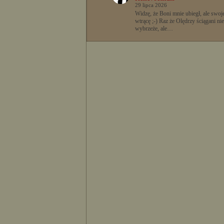
29 lipca 2026
Widzę, że Boni mnie ubiegł, ale swoje
wtrącę ;-) Raz że Olędrzy ściągani nie
wybrzeże, ale…