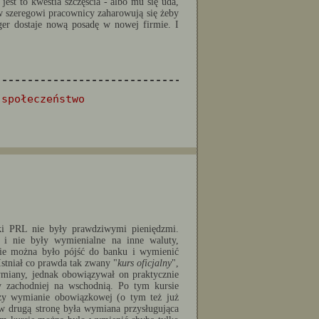
jest to kwestia szczęścia - albo mu się uda,
erw szeregowi pracownicy zaharowują się żeby
ger dostaje nową posadę w nowej firmie. I
--------------------------------------------------
,
społeczeństwo
ki PRL nie były prawdziwymi pieniędzmi.
 i nie były wymienialne na inne waluty,
Nie można było pójść do banku i wymienić
tniał co prawda tak zwany "
kurs oficjalny
",
wymiany, jednak obowiązywał on praktycznie
y zachodniej na wschodnią. Po tym kursie
zy wymianie obowiązkowej (o tym też już
w drugą stronę była wymiana przysługująca