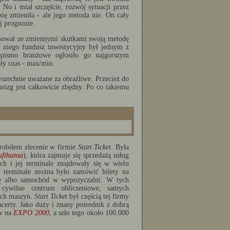
 No i miał szczęście, rozwój sytuacji przez
się zmieniła - ale jego metoda nie. On cały
j prognozie.
tosował ze zmiennymi skutkami swoją metodę
 niego fundusz inwestycyjny był jednym z
pismo branżowe ogłosiło go najgorszym
ły czas - max/min.
szechnie uważane za obraźliwe. Przecież do
ózg jest całkowicie zbędny. Po co takiemu
 robiłem zlecenie w firmie
Start Ticket
. Była
ufthansa
), która zajmuje się sprzedażą usług
ch i jej terminale znajdowały się w wielu
e terminale można było zamówić bilety na
zkę albo samochód w wypożyczalni. W tych
cywilne centrum obliczeniowe, samych
zych maszyn.
Start Ticket
był częścią tej firmy
ncerty. Jako duży i znany pośrednik z dobrą
ów na
EXPO 2000
, a szło tego około 100.000