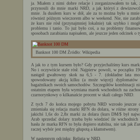
ja. Miałem z nimi dobre relacje i zorganizowałem to tak, 
przynosili do mnie marki NRD, a jak któryś z dewizowcó
mnie. Ja dusiłem kurs w dół, ale za to można było u mn
również późnym wieczorem albo w weekend. Nie, nie zarabia
że kurs nie rósł (przynajmniej lokalnie) tak szybko i mo
problemu i tanio. To już było coś, a na problemy finansow
sposobach zarabiania napisałem, ale jeszcze jeden odcinek o t
Banknot 100 DM Źródło: Wikipedia
A jak to z tym kursem było? Gdy przyjechaliśmy kurs mar
No i oczywiście stale rósł. Najpierw powoli, w początku 1
nastąpił gwałtowny skok na 6,5 - 7. (dokładne lata m
spowodowany akcją kilku (a może więcej) dyplomatów 
bagażnikach swoich samochodów. Szczegółów kombinacji nie 
ostatnim etapem była wymiana marek wschodnich na zachodni
czarnorynkowy o kilkanaście procent w skali całego NRD.
Z tych 7 do końca mojego pobytu NRD wzrosło jeszcze do
zmieniała się relacja marki RFN do dolara, w różne strony
jakichś 1,6
x
do 2,8
x
marki za dolara (kurs DM/$ był najważ
Arab sprzedać dolary trzeba było wiedzieć ile wschodnic
hasła że marka RFN to była dopiero stabilna, nie tak jak
Eu
raczej wybór jest między głupotą a kłamstwem).
W następnym odcinku: Religia w NRD.