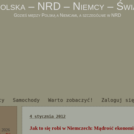
olska – NRD – Niemcy – Świ
Gdzieś między Polską a Niemcami, a szczególnie w NRD
cy
Samochody
Warto zobaczyć!
Zaloguj si
4 stycznia 2012
Jak to się robi w Niemczech: Mądrość ekonom
a 2026