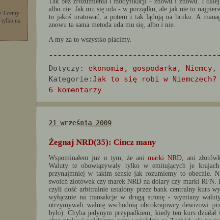
Tak bez zrozumienia i modyfikacji - znowu i znowu. I dalej 
albo nie. Jak mu się uda - w porządku, ale jak nie to najpi
 3 centy
to jakoś uratować, a potem i tak lądują na bruku. A mana
 tylko na
znowu ta sama metoda uda mu się, albo i nie.
A my za to wszystko płacimy.
--------------------------------------
Dotyczy:
ekonomia
,
gospodarka
,
Niemcy
Kategorie:
Jak to się robi w Niemczech?
6 komentarzy
21 września 2009
Żegnaj NRD(35): Cincz many
Wspominałem już o tym, że ani
marki NRD
, ani złotów
Waluty te obowiązywały tylko w emitujących je krajach
przynajmniej w takim sensie jak rozumiemy to obecnie. 
swoich złotówek czy marek NRD na dolary czy marki RFN. Is
czyli dość arbitralnie ustalony przez bank centralny kurs 
wyłącznie na transakcje w drugą stronę - wymiany walut
otrzymywali walutę wschodnią obcokrajowcy dewizowi pr
było). Chyba jedynym przypadkiem, kiedy ten kurs działał 