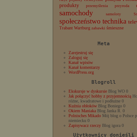
produkty
przemyślenia
przyroda
samochody
samoloty
S
społeczeństwo
technika
tele
Trabant
śmieszne
Wartburg
zabawki
Meta
Zarejestruj się
Zaloguj się
Kanał wpisów
Kanał komentarzy
WordPress.org
Blogroll
Ekskursje w dyskursie
Blog WO 0
Jak połączyć hobby z przyjemnością
Ho
różne, kwadratowe i podłużne 0
Kuźnia obłoków
Blog Boniego 0
Okiem Maniaka
Blog Janka R. 0
Polnisches Mikado
Mój blog o Polsce 
niemiecku 0
Zapisywacz rzeczy
Blog igora 0
Użytkownicy donieśli