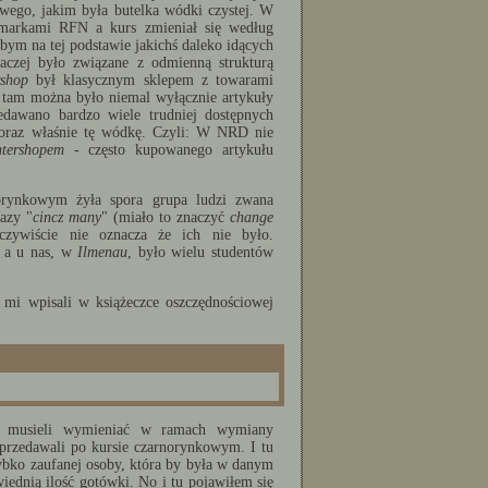
wego, jakim była butelka wódki czystej. W
 markami RFN a kurs zmieniał się według
bym na tej podstawie jakichś daleko idących
aczej było związane z odmienną strukturą
rshop
był klasycznym sklepem z towarami
 tam można było niemal wyłącznie artykuły
dawano bardzo wiele trudniej dostępnych
, oraz właśnie tę wódkę. Czyli: W NRD nie
ntershopem
- często kupowanego artykułu
orynkowym żyła spora grupa ludzi zwana
azy "
cincz many
" (miało to znaczyć
change
zywiście nie oznacza że ich nie było.
o a u nas, w
Ilmenau
, było wielu studentów
 mi wpisali w książeczce oszczędnościowej
zy musieli wymieniać w ramach wymiany
sprzedawali po kursie czarnorynkowym. I tu
szybko zaufanej osoby, która by była w danym
ednią ilość gotówki. No i tu pojawiłem się