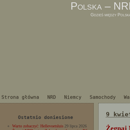
Polska – NR
Gdzieś między Polsk
Strona główna
NRD
Niemcy
Samochody
Wa
9 kwie
Ostatnio doniesione
Warto zobaczyć: Hellevoetsluis
29 lipca 2026
Żegnaj