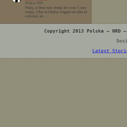
29 lipca 2026
Widzę, że Boni mnie ubiegł, ale swoje 3 centy
wtrącę ;-) Raz że Olędrzy ściągani nie tylko na
wybrzeże, ale…
Copyright 2013 Polska – NRD –
Des
Latest Stori