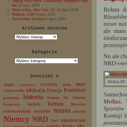
Żegnaj NRD extra: Zabawkowy komputer Piko
dat
23 lipca 2026
Byłem dz
Wola wolna, albo i nie. (1)
14 lipca 2026
Wakacje 2026
8 lipca 2026
Rüsselshe
Szczecińska kuchnia
6 lipca 2026
nowe notk
Archiwum donosów
ale mam 
Archiwum
niedocza
donosów
przestojó
Kategorie
No ale ch
Kategorie
NRD-owsk
Donosimy o
Melkus RS 
Anglia
BMW
AUTOSAR
Berlin
architektura
edukacja
Frankfurt
Francja
ciekawostki
Samocho
historia
Ilmenau
gospodarka
Holandia
IFA
Melkus
.
kultura
komputery
kuchnia
Mercedes
Sportów
muzea
mikrosamochody
motocykle
muzyka
Komisji 
Niemcy
NRD
organizacyjne
Opel
powstan
Polska
PRL
polityka
pojazdy elektryczne
Paryż