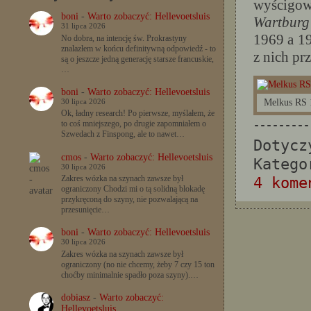
wyścigo
boni
-
Warto zobaczyć: Hellevoetsluis
Wartburg
31 lipca 2026
1969 a 1
No dobra, na intencję św. Prokrastyny
znalazłem w końcu definitywną odpowiedź - to
z nich pr
są o jeszcze jedną generację starsze francuskie,
…
boni
-
Warto zobaczyć: Hellevoetsluis
Melkus RS 
30 lipca 2026
Ok, ładny research! Po pierwsze, myślałem, że
---------
to coś mniejszego, po drugie zapomniałem o
Szwedach z Finspong, ale to nawet…
Dotyc
cmos
-
Warto zobaczyć: Hellevoetsluis
Katego
30 lipca 2026
Zakres wózka na szynach zawsze był
4 kome
ograniczony Chodzi mi o tą solidną blokadę
przykręconą do szyny, nie pozwalającą na
przesunięcie…
boni
-
Warto zobaczyć: Hellevoetsluis
30 lipca 2026
Zakres wózka na szynach zawsze był
ograniczony (no nie chcemy, żeby 7 czy 15 ton
choćby minimalnie spadło poza szyny).…
dobiasz
-
Warto zobaczyć:
Hellevoetsluis