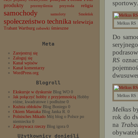
sportowy.
produkty
religia
przemyślenia
przyroda
samochody
samoloty
Smoleńsk
społeczeństwo
technika
telewizja
Melkus RS 
Trabant
śmieszne
Wartburg
zabawki
Do samoc
Meta
seryjneg
podraso
Zarejestruj się
Zaloguj się
RS
oznac
Kanał wpisów
pojemnoś
Kanał komentarzy
WordPress.org
dwusuwem
Blogroll
Ekskursje w dyskursie
Blog WO 0
Melkus RS 
Jak połączyć hobby z przyjemnością
Hobby
różne, kwadratowe i podłużne 0
Kuźnia obłoków
Blog Boniego 0
Melkus
by
Okiem Maniaka
Blog Janka R. 0
rok do d
Polnisches Mikado
Mój blog o Polsce po
niemiecku 0
na
Traba
Zapisywacz rzeczy
Blog igora 0
obywatel
Użytkownicy donieśli