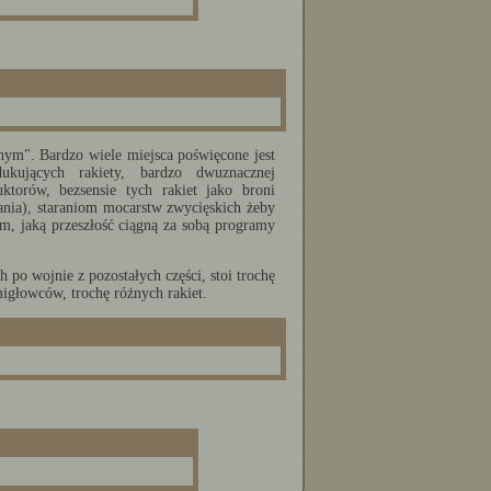
ym". Bardzo wiele miejsca poświęcone jest
ukujących rakiety, bardzo dwuznacznej
ktorów, bezsensie tych rakiet jako broni
wania), staraniom mocarstw zwycięskich żeby
ym, jaką przeszłość ciągną za sobą programy
 po wojnie z pozostałych części, stoi trochę
igłowców, trochę różnych rakiet.