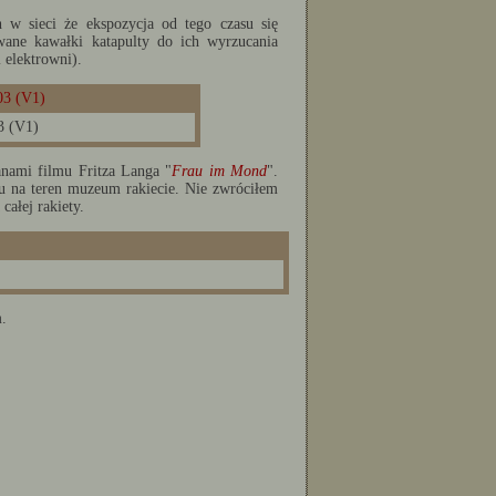
 w sieci że ekspozycja od tego czasu się
ane kawałki katapulty do ich wyrzucania
 elektrowni).
3 (V1)
anami filmu Fritza Langa "
Frau im Mond
".
u na teren muzeum rakiecie. Nie zwróciłem
całej rakiety.
m.