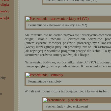
Peenemünde - silnik rakiety A4 (V2)
religia
moleńsk
wizja
Peenemünde - sterowanie rakiety A4 (V2)
Ale muzeum nie na darmo nazywa się "historyczno-techniczn
drugiej stronie medalu - cierpieniom więźniów prod
(eufemistycznie mówiąc) postawie poszczególnych konstru
(więcej ludzi zginęło przy ich produkcji niż od ich zastoso
jak najwięcej z wyników programu przejąć dla siebie. I o t
kosmiczne zarówno Amerykanów jak i Rosjan.
Na zewnątrz budynku, oprócz kilku rakiet
A4 (
V2)
zrobionych
innego sprzętu głownie poradzieckiego. Kilka samolotów i śm
bby
Peenemünde - samoloty
W hali elektrowni można też obejrzeć piec i kawałki turbin.
po
Peenemünde - piec elektrowni