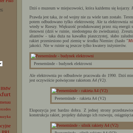
er Piko
Dziś o muzeum w miejscowości, która każdemu się kojarzy.
26
Prawda jest taka, że od wojny nie za wiele tam zostało. Te
potem odbudowano tylko elektrownię. Ale ta elektrownia n
wtedy w Rzeszy. Większość produkowanej przez nią energii sz
tlenowni (dziś w ruinie, niedostępna do zwiedzania). Zresz
aliantów - taka duża na kawałku piaszczystej, słabo zalu
rakiet przeniesiono pod ziemię w środku Niemiec (hasło "
Mi
jakości. Nie w ruinie są jeszcze tylko kwatery inżynierów.
Peenemünde - budynek elektrowni
Ale elektrownia po odbudowie pracowała do 1990. Dziś mi
jest oczywiście poświęcone rakietom
A4 (V2)
.
BMW
kfurt
Peenemünde - rakieta A4 (V2)
lmenau
rcedes
Ekspozycja jest bardzo dobra. Z jednej strony przedstawion
konstrukcja rakiet, projekty dalszego ich rozwoju, osiągnięcia
muzyka
acyjne
PRL