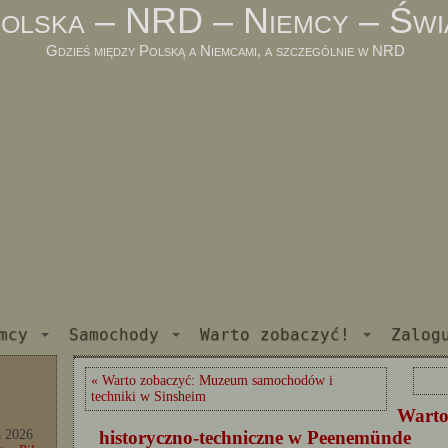
olska – NRD – Niemcy – Świ
Gdzieś między Polską a Niemcami, a szczególnie w NRD
mcy
Samochody
Warto zobaczyć!
Zalog
« Warto zobaczyć: Muzeum samochodów i
techniki w Sinsheim
Warto
historyczno-techniczne w Peenemünde
a 2026