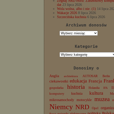
Żegnaj NRD extra: Zabawkowy komput
dat
23 lipca 2026
Wola wolna, albo i nie. (1)
14 lipca 20
Wakacje 2026
8 lipca 2026
Szczecińska kuchnia
6 lipca 2026
Archiwum donosów
Archiwum
donosów
Kategorie
Kategorie
Donosimy o
Anglia
AUTOSAR
Berlin
architektura
edukacja
Fran
Francja
ciekawostki
historia
I
gospodarka
Holandia
IFA
kultura
komputery
kuchnia
Me
muzea
mikrosamochody
motocykle
Niemcy
NRD
organiz
Opel
Polska
polityka
pojazdy elektryczne
Paryż