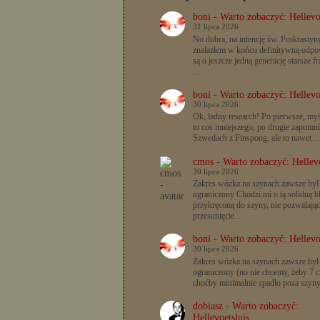
boni
-
Warto zobaczyć: Hellevo
31 lipca 2026
No dobra, na intencję św. Prokrastyn
znalazłem w końcu definitywną odpow
są o jeszcze jedną generację starsze f
…
boni
-
Warto zobaczyć: Hellevo
30 lipca 2026
Ok, ładny research! Po pierwsze, myś
to coś mniejszego, po drugie zapomn
Szwedach z Finspong, ale to nawet…
cmos
-
Warto zobaczyć: Hellevo
30 lipca 2026
Zakres wózka na szynach zawsze był
ograniczony Chodzi mi o tą solidną b
przykręconą do szyny, nie pozwalając
przesunięcie…
boni
-
Warto zobaczyć: Hellevo
30 lipca 2026
Zakres wózka na szynach zawsze był
ograniczony (no nie chcemy, żeby 7 c
choćby minimalnie spadło poza szyn
dobiasz
-
Warto zobaczyć:
Hellevoetsluis