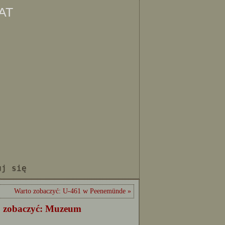
at
uj się
Warto zobaczyć: U-461 w Peenemünde »
 zobaczyć: Muzeum