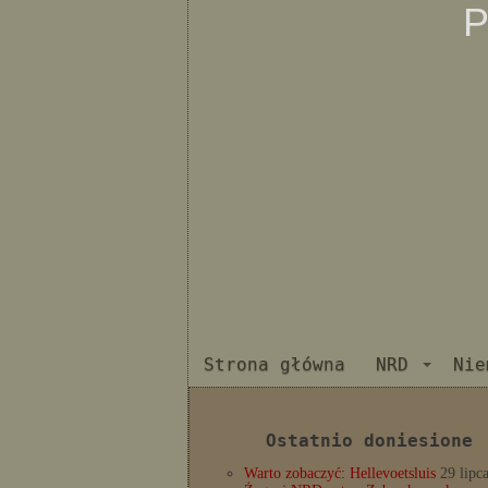
P
Strona główna
NRD
Nie
Ostatnio doniesione
Warto zobaczyć: Hellevoetsluis
29 lipc