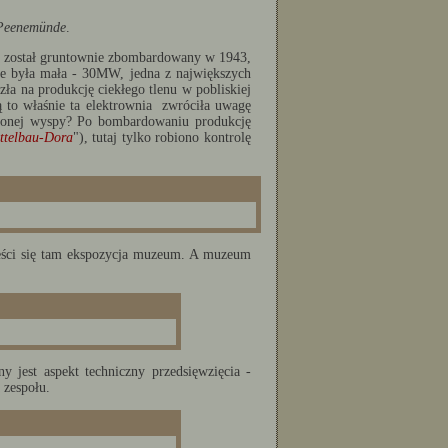
Peenemünde
.
ren został gruntownie zbombardowany w 1943,
ie była mała - 30MW, jedna z największych
ła na produkcję ciekłego tlenu w pobliskiej
tą to właśnie ta elektrownia zwróciła uwagę
dnionej wyspy? Po bombardowaniu produkcję
ttelbau-Dora
"), tutaj tylko robiono kontrolę
eści się tam ekspozycja muzeum. A muzeum
y jest aspekt techniczny przedsięwzięcia -
 zespołu.