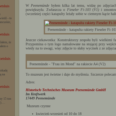
W
Peenemünde
byłem kilka lat temu, widzę po zdjęciach
etsluis
powiększyła. Zwłaszcza o
Fieseler Fi-103
(
V1)
i zmontow
(wcześniej części katapulty leżały sobie w ciemnym kącie hali
y
iedź - to
rancuskie,
Peenemünde - katapulta rakiety Fieseler Fi-10
etsluis
Jeszcze ciekawostka: Konstruktorzy zespołu byli wielkimi f
lałem, że
Przypomina o tym logo namalowane na stojącej przy wejści
iałem o
wtedy na to uwagi, więc zdjęcie to słaby wycinek z ze zdjęcia 
etsluis
Peenemünde - "Frau im Mond" na rakiecie A4 (V2)
lokadę
To muzeum jest świetne i daje do myślenia. Szczerze poleca
ą na
Adres:
etsluis
Historisch-Technisches Museum Peenemünde GmbH
Im Kraftwerk
17449 Peenemünde
zy 15 ton
y).…
Muzeum czynne
kwiecień-wrzesień od 10 do 18