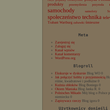
produkty
przemyślenia
przyroda
samochody
samoloty
S
społeczeństwo
technika
tele
Trabant
śmieszne
Wartburg
zabawki
Meta
Zarejestruj się
Zaloguj się
Kanał wpisów
Kanał komentarzy
WordPress.org
Blogroll
Ekskursje w dyskursie
Blog WO 0
Jak połączyć hobby z przyjemnością
Ho
różne, kwadratowe i podłużne 0
Kuźnia obłoków
Blog Boniego 0
Okiem Maniaka
Blog Janka R. 0
Polnisches Mikado
Mój blog o Polsce 
niemiecku 0
Zapisywacz rzeczy
Blog igora 0
Użytkownicy donieśli