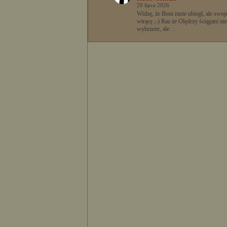
29 lipca 2026
Widzę, że Boni mnie ubiegł, ale swoje
wtrącę ;-) Raz że Olędrzy ściągani nie
wybrzeże, ale…