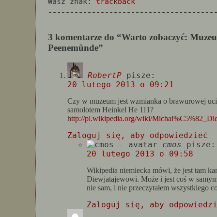
Wasz znak:
trackback
--------------------------------------
3 komentarze do “Warto zobaczyć: Muzeu
Peenemünde”
RobertP
pisze:
20 lutego 2013 o 09:21
Czy w muzeum jest wzmianka o brawurowej uc
samolotem Heinkel He 111?
http://pl.wikipedia.org/wiki/Michai%C5%82_Di
Zaloguj się, aby odpowiedzieć
cmos
pisze:
20 lutego 2013 o 09:58
Wikipedia niemiecka mówi, że jest tam 
Diewjatajewowi. Może i jest coś w samym
nie sam, i nie przeczytałem wszystkiego c
Zaloguj się, aby odpowiedz