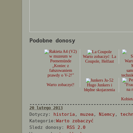
Podobne donosy
Warto zobaczyć: La
Wart
Coupole, Helfaut
„Koniec z
fałszowaniem
sam
prawdy o V-2!”
techni
Warto zobaczyć!
Hugo Junkers i
błędne skojarzenia
Kobiet
--------------------------------------
20 lutego 2013
Dotyczy:
historia
,
muzea
,
Niemcy
,
tech
Kategorie:
Warto zobaczyć
Sledz donosy:
RSS 2.0