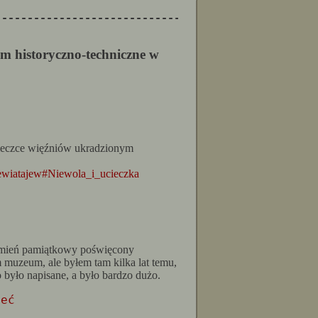
--------------------------------------------------
m historyczno-techniczne w
ieczce więźniów ukradzionym
ewiatajew#Niewola_i_ucieczka
kamień pamiątkowy poświęcony
 muzeum, ale byłem tam kilka lat temu,
o było napisane, a było bardzo dużo.
ieć