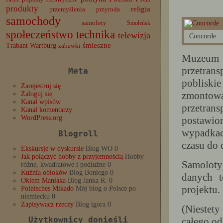
produkty
religia
przemyślenia
przyroda
samochody
samoloty
Smoleńsk
społeczeństwo
technika
telewizja
Concorde
Trabant
śmieszne
Wartburg
zabawki
Muzeum
przetran
Meta
pobliskie
Zarejestruj się
zmonto
Zaloguj się
Kanał wpisów
przetran
Kanał komentarzy
WordPress.org
postawio
wypadkac
Blogroll
czasu do 
Ekskursje w dyskursie
Blog WO 0
Jak połączyć hobby z przyjemnością
Hobby
Samoloty
różne, kwadratowe i podłużne 0
Kuźnia obłoków
Blog Boniego 0
danych t
Okiem Maniaka
Blog Janka R. 0
projektu.
Polnisches Mikado
Mój blog o Polsce po
niemiecku 0
Zapisywacz rzeczy
Blog igora 0
(Niestet
Użytkownicy donieśli
całego od