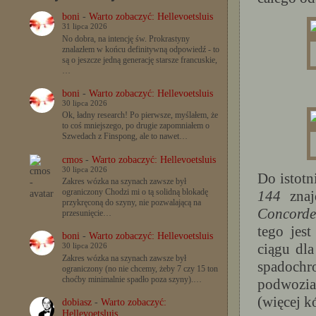
boni
-
Warto zobaczyć: Hellevoetsluis
31 lipca 2026
No dobra, na intencję św. Prokrastyny
znalazłem w końcu definitywną odpowiedź - to
są o jeszcze jedną generację starsze francuskie,
…
boni
-
Warto zobaczyć: Hellevoetsluis
30 lipca 2026
Ok, ładny research! Po pierwsze, myślałem, że
to coś mniejszego, po drugie zapomniałem o
Szwedach z Finspong, ale to nawet…
cmos
-
Warto zobaczyć: Hellevoetsluis
30 lipca 2026
Do istotn
Zakres wózka na szynach zawsze był
ograniczony Chodzi mi o tą solidną blokadę
144
znajd
przykręconą do szyny, nie pozwalającą na
Concorde
przesunięcie…
tego jes
boni
-
Warto zobaczyć: Hellevoetsluis
ciągu dl
30 lipca 2026
Zakres wózka na szynach zawsze był
spadochr
ograniczony (no nie chcemy, żeby 7 czy 15 ton
choćby minimalnie spadło poza szyny).…
podwozia
(więcej 
dobiasz
-
Warto zobaczyć:
Hellevoetsluis