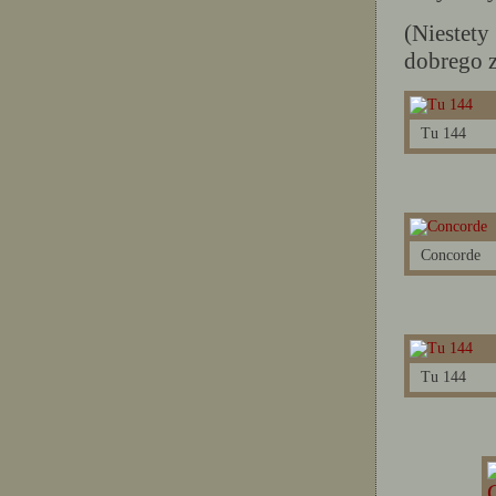
(Niestety
dobrego z
Tu 144
Concorde
Tu 144