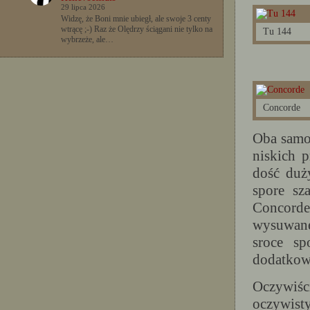
29 lipca 2026
Widzę, że Boni mnie ubiegł, ale swoje 3 centy
wtrącę ;-) Raz że Olędrzy ściągani nie tylko na
Tu 144
wybrzeże, ale…
Concorde
Oba samol
niskich 
dość duż
spore sz
Concorde 
wysuwane
sroce sp
dodatkowe
Oczywiśc
oczywist