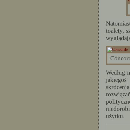
Natomias
toalety, 
wyglądaj
Concor
Według mn
jakiegoś
skróceni
rozwiąza
polityczn
niedorob
użytku.