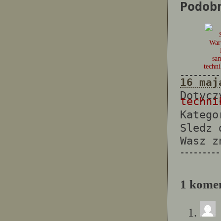
Podob
War
sa
techn
---------
16 maj
Dotyc
techni
Katego
Sledz
Wasz 
---------
1 komen