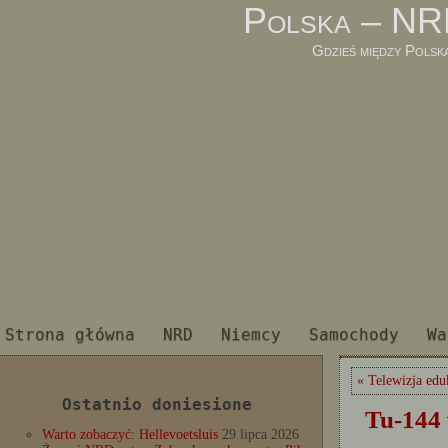
Polska – NR
Gdzieś między Polsk
Strona główna
NRD
Niemcy
Samochody
Wa
« Telewizja edu
Ostatnio doniesione
Tu-144 
Warto zobaczyć: Hellevoetsluis
29 lipca 2026