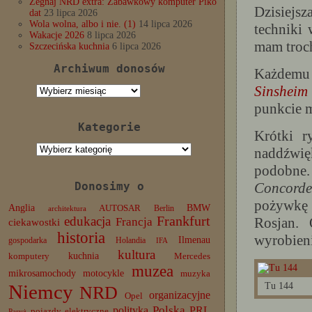
Żegnaj NRD extra: Zabawkowy komputer Piko
Dzisiejsz
dat
23 lipca 2026
Wola wolna, albo i nie. (1)
14 lipca 2026
techniki
Wakacje 2026
8 lipca 2026
mam troch
Szczecińska kuchnia
6 lipca 2026
Archiwum donosów
Każdemu 
Sinsheim
Archiwum
donosów
punkcie
Kategorie
Krótki r
Kategorie
naddźwię
podobne
Donosimy o
Concorde
pożywkę
Anglia
BMW
AUTOSAR
Berlin
architektura
edukacja
Frankfurt
Rosjan. 
Francja
ciekawostki
historia
wyrobieni
Ilmenau
gospodarka
Holandia
IFA
kultura
komputery
kuchnia
Mercedes
muzea
mikrosamochody
motocykle
muzyka
Tu 144
Niemcy
NRD
organizacyjne
Opel
Polska
PRL
polityka
pojazdy elektryczne
Paryż