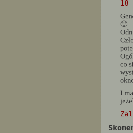
18 
Gene
🙂
Odno
Czło
pote
Ogól
co s
wyst
okne
I ma
jeże
Zal
Skome