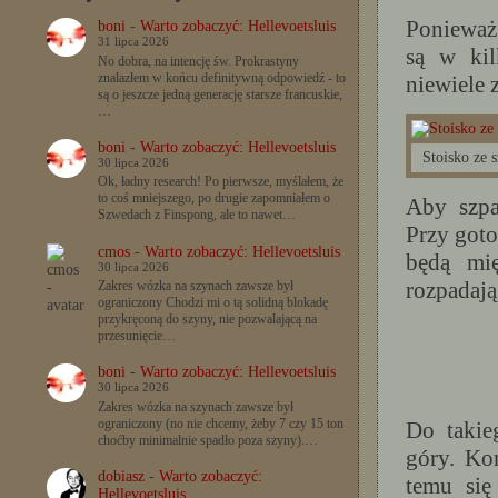
Ponieważ 
boni
-
Warto zobaczyć: Hellevoetsluis
31 lipca 2026
są w kil
No dobra, na intencję św. Prokrastyny
znalazłem w końcu definitywną odpowiedź - to
niewiele 
są o jeszcze jedną generację starsze francuskie,
…
boni
-
Warto zobaczyć: Hellevoetsluis
Stoisko ze 
30 lipca 2026
Ok, ładny research! Po pierwsze, myślałem, że
to coś mniejszego, po drugie zapomniałem o
Aby szpa
Szwedach z Finspong, ale to nawet…
Przy goto
cmos
-
Warto zobaczyć: Hellevoetsluis
będą mię
30 lipca 2026
rozpadają
Zakres wózka na szynach zawsze był
ograniczony Chodzi mi o tą solidną blokadę
przykręconą do szyny, nie pozwalającą na
przesunięcie…
boni
-
Warto zobaczyć: Hellevoetsluis
30 lipca 2026
Zakres wózka na szynach zawsze był
ograniczony (no nie chcemy, żeby 7 czy 15 ton
Do takie
choćby minimalnie spadło poza szyny).…
góry. Ko
dobiasz
-
Warto zobaczyć:
temu się
Hellevoetsluis