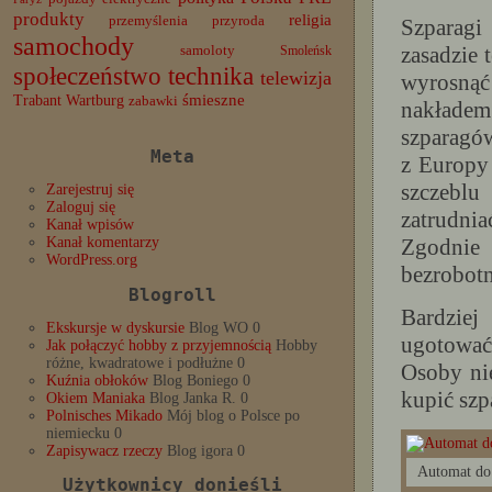
produkty
religia
przemyślenia
przyroda
Szparagi
samochody
zasadzie 
samoloty
Smoleńsk
społeczeństwo
technika
telewizja
wyrosnąć 
Trabant
śmieszne
Wartburg
zabawki
nakładem 
szparagów
Meta
z Europy 
szczeblu
Zarejestruj się
Zaloguj się
zatrudnia
Kanał wpisów
Zgodnie 
Kanał komentarzy
WordPress.org
bezrobotn
Blogroll
Bardziej
Ekskursje w dyskursie
Blog WO 0
ugotować 
Jak połączyć hobby z przyjemnością
Hobby
różne, kwadratowe i podłużne 0
Osoby ni
Kuźnia obłoków
Blog Boniego 0
kupić szp
Okiem Maniaka
Blog Janka R. 0
Polnisches Mikado
Mój blog o Polsce po
niemiecku 0
Zapisywacz rzeczy
Blog igora 0
Automat do
Użytkownicy donieśli