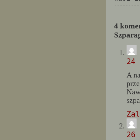
---------
4 komen
Szpara
24 
A na
prze
Nawe
szpa
Zal
26 