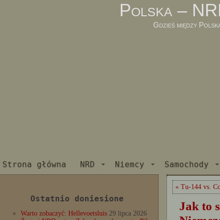
Polska – NR
Gdzieś między Polsk
Strona główna
NRD
Niemcy
Samochody
« Tu-144 vs. C
Ostatnio doniesione
Jak to s
Warto zobaczyć: Hellevoetsluis
29 lipca 2026