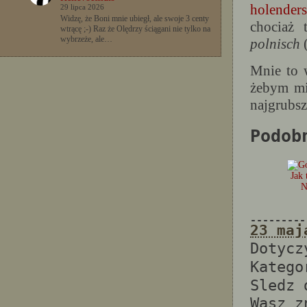
holender
29 lipca 2026
Widzę, że Boni mnie ubiegł, ale swoje 3 centy
chociaż
wtrącę ;-) Raz że Olędrzy ściągani nie tylko na
wybrzeże, ale…
polnisch
Mnie to w
żebym mi
najgrubsz
Podob
Jak 
N
---------
23 maj
Dotyc
Katego
Sledz
Wasz 