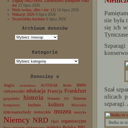
Niemcze
Żegnaj NRD extra: Zabawkowy komputer Piko
dat
23 lipca 2026
Wola wolna, albo i nie. (1)
14 lipca 2026
Pamiętam,
Wakacje 2026
8 lipca 2026
nie była 
Szczecińska kuchnia
6 lipca 2026
się ich w
Archiwum donosów
Tymczase
Archiwum
donosów
Szparag
konserwow
Kategorie
Kategorie
Donosimy o
Anglia
BMW
AUTOSAR
Berlin
architektura
Szał szpa
edukacja
Frankfurt
Francja
ciekawostki
ulicach p
historia
Ilmenau
gospodarka
Holandia
IFA
szparagi.
kultura
komputery
kuchnia
Mercedes
muzea
mikrosamochody
motocykle
muzyka
Niemcy
NRD
organizacyjne
Opel
Budka ze s
Polska
PRL
polityka
pojazdy elektryczne
Paryż