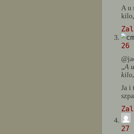
A u 
kilo
Zal
26 
@ja
„
A u
kilo
Ja i
szp
Zal
27 