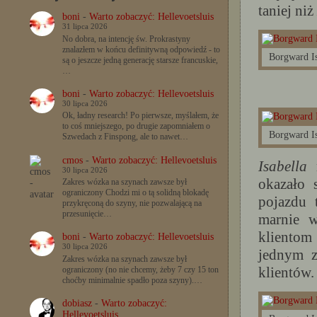
taniej niż
boni
-
Warto zobaczyć: Hellevoetsluis
31 lipca 2026
No dobra, na intencję św. Prokrastyny
znalazłem w końcu definitywną odpowiedź - to
Borgward I
są o jeszcze jedną generację starsze francuskie,
…
boni
-
Warto zobaczyć: Hellevoetsluis
30 lipca 2026
Ok, ładny research! Po pierwsze, myślałem, że
to coś mniejszego, po drugie zapomniałem o
Borgward I
Szwedach z Finspong, ale to nawet…
cmos
-
Warto zobaczyć: Hellevoetsluis
Isabella
n
30 lipca 2026
okazało 
Zakres wózka na szynach zawsze był
ograniczony Chodzi mi o tą solidną blokadę
pojazdu 
przykręconą do szyny, nie pozwalającą na
przesunięcie…
marnie w
klientom
boni
-
Warto zobaczyć: Hellevoetsluis
30 lipca 2026
jednym z
Zakres wózka na szynach zawsze był
klientów.
ograniczony (no nie chcemy, żeby 7 czy 15 ton
choćby minimalnie spadło poza szyny).…
dobiasz
-
Warto zobaczyć:
Hellevoetsluis