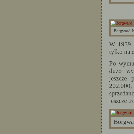
Borgward I
W 1959 po
tylko na 
Po wymus
dużo wy
jeszcze
202.000,
sprzedan
jeszcze tr
Borgwar