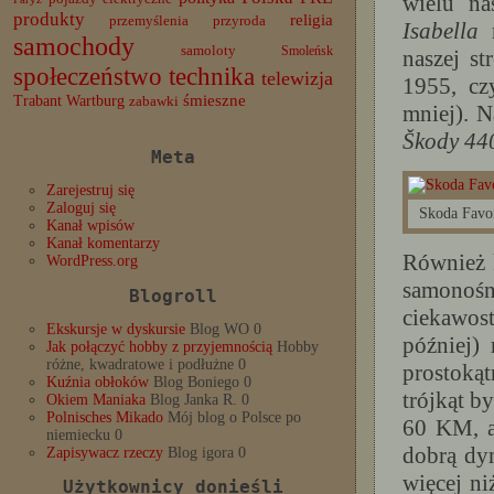
wielu na
produkty
religia
przemyślenia
przyroda
Isabella
m
samochody
samoloty
Smoleńsk
naszej s
społeczeństwo
technika
telewizja
1955, c
Trabant
śmieszne
Wartburg
zabawki
mniej). N
Škody 44
Meta
Zarejestruj się
Zaloguj się
Skoda Favor
Kanał wpisów
Kanał komentarzy
Również 
WordPress.org
samonośn
Blogroll
ciekawos
Ekskursje w dyskursie
Blog WO 0
później)
Jak połączyć hobby z przyjemnością
Hobby
różne, kwadratowe i podłużne 0
prostoką
Kuźnia obłoków
Blog Boniego 0
trójkąt b
Okiem Maniaka
Blog Janka R. 0
Polnisches Mikado
Mój blog o Polsce po
60 KM, a
niemiecku 0
dobrą dy
Zapisywacz rzeczy
Blog igora 0
więcej n
Użytkownicy donieśli