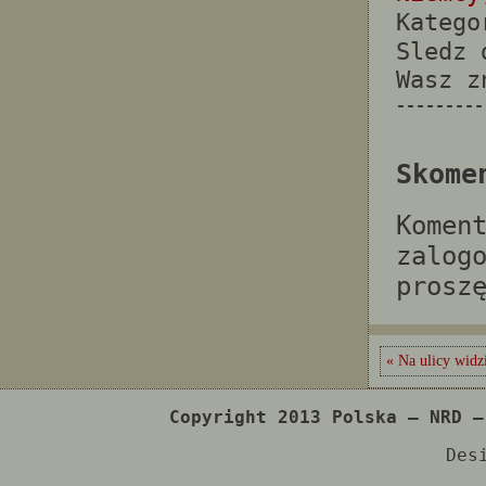
Katego
Sledz
Wasz 
---------
Skome
Komen
zalog
prosz
« Na ulicy widz
Copyright 2013 Polska – NRD –
Des