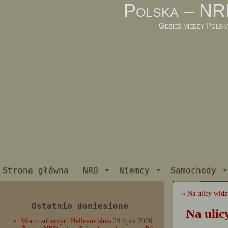
Polska – NR
Gdzieś między Polsk
Strona główna
NRD
Niemcy
Samochody
« Na ulicy wid
Ostatnio doniesione
Na ulic
Warto zobaczyć: Hellevoetsluis
29 lipca 2026