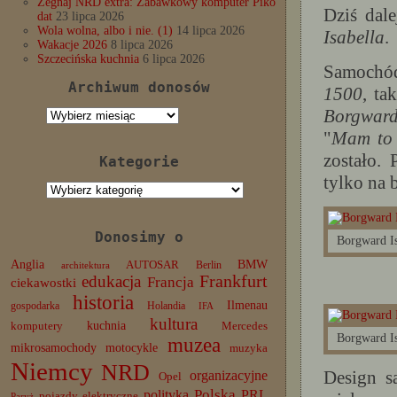
Żegnaj NRD extra: Zabawkowy komputer Piko
Dziś dal
dat
23 lipca 2026
Wola wolna, albo i nie. (1)
14 lipca 2026
Isabella
.
Wakacje 2026
8 lipca 2026
Szczecińska kuchnia
6 lipca 2026
Samochó
Archiwum donosów
1500
, ta
Borgwar
Archiwum
donosów
"
Mam to 
zostało.
Kategorie
tylko na 
Kategorie
Donosimy o
Borgward I
Anglia
BMW
AUTOSAR
Berlin
architektura
edukacja
Frankfurt
Francja
ciekawostki
historia
Ilmenau
gospodarka
Holandia
IFA
kultura
komputery
kuchnia
Mercedes
Borgward I
muzea
mikrosamochody
motocykle
muzyka
Niemcy
NRD
Design s
organizacyjne
Opel
Polska
PRL
polityka
pojazdy elektryczne
Paryż