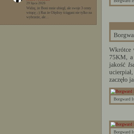
Borgward I
29 lipca 2026
Widzę, że Boni mnie ubiegł, ale swoje 3 centy
wtrącę ;-) Raz że Olędrzy ściągani nie tylko na
wybrzeże, ale…
Borgwar
Wkrótce 
75KM, a 
jakość
Is
ucierpiał
zaczęło ja
Borgward I
Borgward I