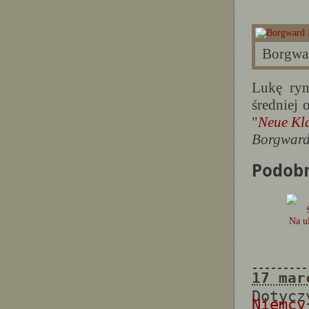
Borgwar
Lukę ry
średniej 
"
Neue Kl
Borgwar
Podob
Na u
---------
17 mar
Dotyc
Niemcy