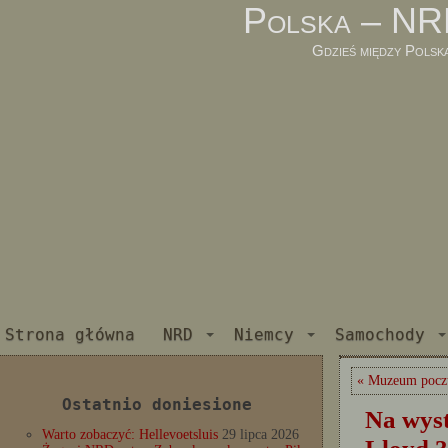
Polska – NR
Gdzieś między Polsk
Strona główna
NRD
Niemcy
Samochody
« Muzeum pocz
Ostatnio doniesione
Na wyst
Warto zobaczyć: Hellevoetsluis
29 lipca 2026