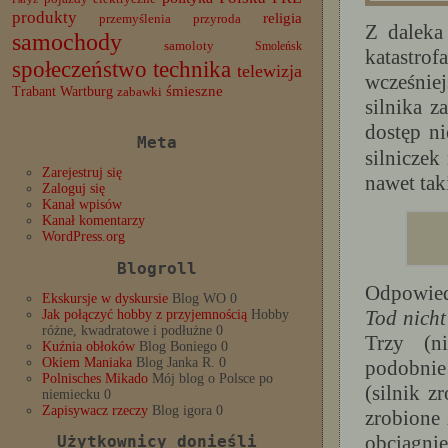
produkty
religia
przemyślenia
przyroda
Z daleka
samochody
samoloty
Smoleńsk
katastro
społeczeństwo
technika
telewizja
wcześniej
Trabant
śmieszne
Wartburg
zabawki
silnika z
dostęp n
Meta
silniczek
Zarejestruj się
nawet tak
Zaloguj się
Kanał wpisów
Kanał komentarzy
WordPress.org
Blogroll
Odpowie
Ekskursje w dyskursie
Blog WO 0
Tod nicht
Jak połączyć hobby z przyjemnością
Hobby
różne, kwadratowe i podłużne 0
Trzy (ni
Kuźnia obłoków
Blog Boniego 0
Okiem Maniaka
Blog Janka R. 0
podobni
Polnisches Mikado
Mój blog o Polsce po
(silnik z
niemiecku 0
Zapisywacz rzeczy
Blog igora 0
zrobione 
obciągn
Użytkownicy donieśli