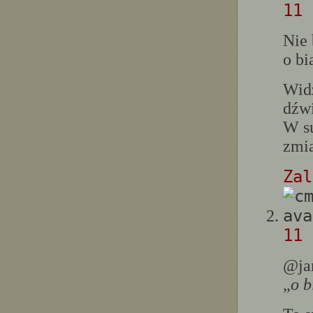
11 
Nie 
o bi
Widz
dźwi
W s
zmi
Zal
11 
@ja
„
o b