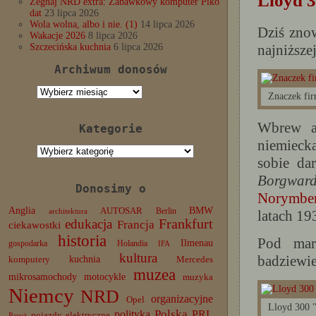
Lloyd 3
Żegnaj NRD extra: Zabawkowy komputer Piko
dat
23 lipca 2026
Wola wolna, albo i nie. (1)
14 lipca 2026
Dziś znow
Wakacje 2026
8 lipca 2026
najniższe
Szczecińska kuchnia
6 lipca 2026
Archiwum donosów
Archiwum
Znaczek fi
donosów
Wbrew a
Kategorie
niemiecka
Kategorie
sobie da
Borgwar
Donosimy o
Norymbe
Anglia
BMW
AUTOSAR
Berlin
latach 19
architektura
edukacja
Frankfurt
Francja
ciekawostki
historia
Pod ma
Ilmenau
gospodarka
Holandia
IFA
kultura
badziewie
komputery
kuchnia
Mercedes
muzea
mikrosamochody
motocykle
muzyka
Niemcy
NRD
organizacyjne
Opel
Lloyd 300 
Polska
PRL
polityka
pojazdy elektryczne
Paryż