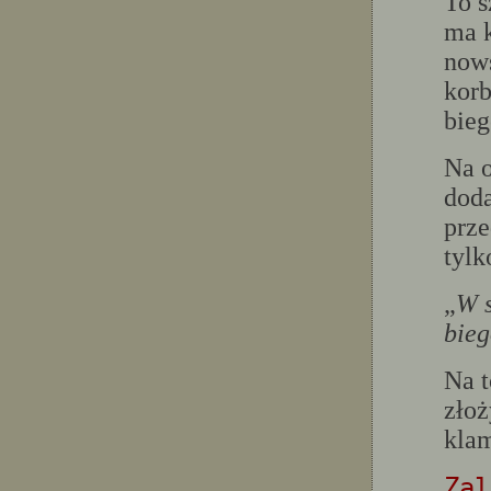
To s
ma k
nows
korb
bieg
Na o
doda
prze
tylk
„
W s
bieg
Na t
złoż
klam
Zal