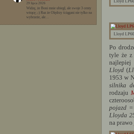
Lloyd LP60
29 lipca 2026
Widzę, że Boni mnie ubiegł, ale swoje 3 centy
wtrącę ;-) Raz że Olędrzy ściągani nie tylko na
wybrzeże, ale…
Lloyd LP60
Po drod
tyle że 
najlepie
Lloyd
(
L
1953 w N
silnika 
rodzaju
M
czteroos
pojazd 
Lloyda 2
na prawo