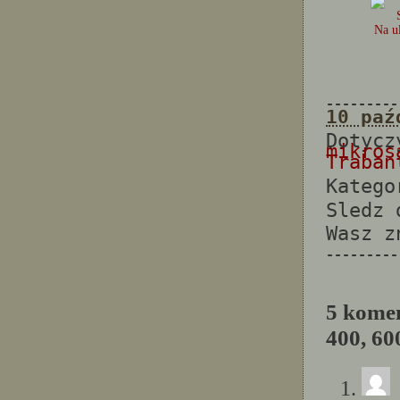
Na u
---------
10 paź
Dotyc
mikros
Traban
Katego
Sledz
Wasz 
---------
5 komen
400, 60