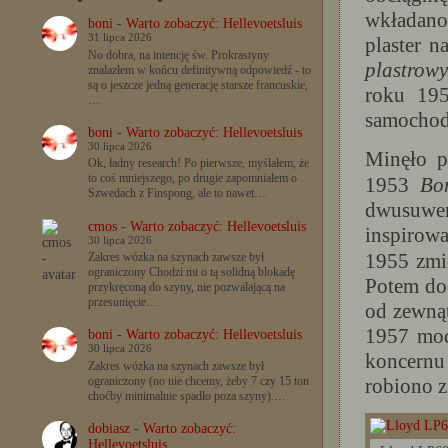
wkładano 
boni
-
Warto zobaczyć: Hellevoetsluis
31 lipca 2026
plaster n
No dobra, na intencję św. Prokrastyny
plastrowy
znalazłem w końcu definitywną odpowiedź - to
są o jeszcze jedną generację starsze francuskie,
roku 19
…
samochodz
boni
-
Warto zobaczyć: Hellevoetsluis
30 lipca 2026
Minęło p
Ok, ładny research! Po pierwsze, myślałem, że
to coś mniejszego, po drugie zapomniałem o
1953
Bo
Szwedach z Finspong, ale to nawet…
dwusuwe
cmos
-
Warto zobaczyć: Hellevoetsluis
inspiro
30 lipca 2026
1955 zmi
Zakres wózka na szynach zawsze był
ograniczony Chodzi mi o tą solidną blokadę
Potem do
przykręconą do szyny, nie pozwalającą na
przesunięcie…
od zewną
1957 mo
boni
-
Warto zobaczyć: Hellevoetsluis
30 lipca 2026
koncern
Zakres wózka na szynach zawsze był
ograniczony (no nie chcemy, żeby 7 czy 15 ton
robiono z
choćby minimalnie spadło poza szyny).…
dobiasz
-
Warto zobaczyć:
Hellevoetsluis