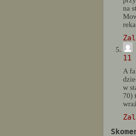
przy
na s
Mowi
reka
Zal
11 
A fa
dzie
w st
70) 
wraż
Zal
Skome