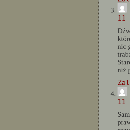
11 
Dźw
któr
nic 
trab
Star
niż 
Zal
11 
Sama
praw