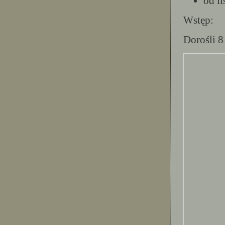
od l
Wstęp:
Dorośli 