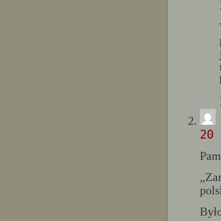
20 
Pam
„Zam
pols
Było