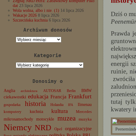
history
Żegnaj NRD extra: Zabawkowy komputer Piko
dat
23 lipca 2026
Wola wolna, albo i nie. (1)
14 lipca 2026
Dziś o mu
Wakacje 2026
8 lipca 2026
Peenemü
Szczecińska kuchnia
6 lipca 2026
Archiwum donosów
Prawda je
Archiwum
gruntow
donosów
elektrow
najwięks
Kategorie
energii s
Kategorie
ruinie, n
zwróciła 
Donosimy o
zaludni
Anglia
BMW
AUTOSAR
Berlin
architektura
przeniesi
edukacja
Frankfurt
Francja
ciekawostki
tutaj tyl
historia
Ilmenau
gospodarka
Holandia
IFA
kwatery i
kultura
komputery
kuchnia
Mercedes
muzea
mikrosamochody
motocykle
muzyka
Niemcy
NRD
organizacyjne
Peenemünde
Opel
Polska
PRL
polityka
pojazdy elektryczne
Paryż