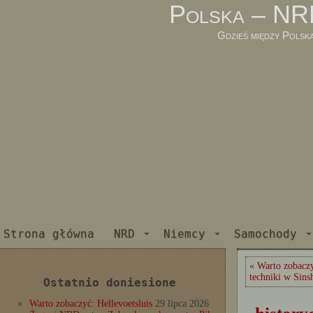
Polska – NR
Gdzieś między Polsk
Strona główna
NRD
Niemcy
Samochody
« Warto zobac
techniki w Sins
Ostatnio doniesione
Warto zobaczyć: Hellevoetsluis
29 lipca 2026