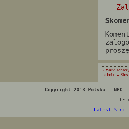
Zal
Skome
Komen
zalog
prosz
« Warto zobacz
techniki w Sins
Copyright 2013 Polska – NRD –
Des
Latest Stori