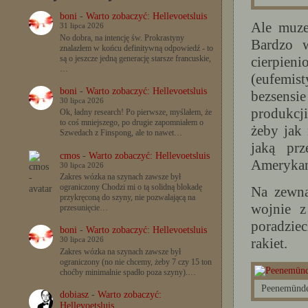
boni
-
Warto zobaczyć: Hellevoetsluis
Ale muze
31 lipca 2026
No dobra, na intencję św. Prokrastyny
Bardzo w
znalazłem w końcu definitywną odpowiedź - to
cierpien
są o jeszcze jedną generację starsze francuskie,
…
(eufemis
boni
-
Warto zobaczyć: Hellevoetsluis
bezsensi
30 lipca 2026
produkcji
Ok, ładny research! Po pierwsze, myślałem, że
to coś mniejszego, po drugie zapomniałem o
żeby jak 
Szwedach z Finspong, ale to nawet…
jaką pr
cmos
-
Warto zobaczyć: Hellevoetsluis
Amerykan
30 lipca 2026
Zakres wózka na szynach zawsze był
ograniczony Chodzi mi o tą solidną blokadę
Na zewną
przykręconą do szyny, nie pozwalającą na
wojnie z
przesunięcie…
poradzie
boni
-
Warto zobaczyć: Hellevoetsluis
rakiet.
30 lipca 2026
Zakres wózka na szynach zawsze był
ograniczony (no nie chcemy, żeby 7 czy 15 ton
choćby minimalnie spadło poza szyny).…
Peenemünde
dobiasz
-
Warto zobaczyć:
Hellevoetsluis