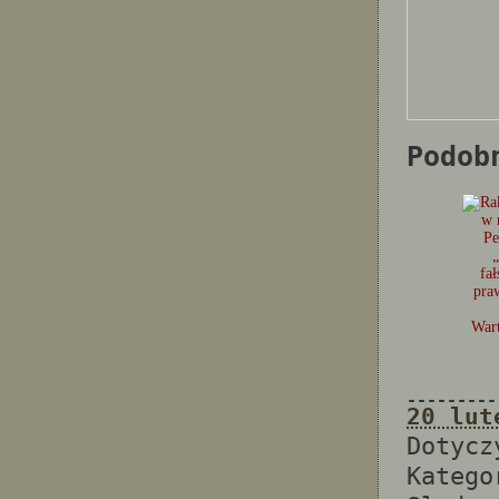
Podob
fa
pra
War
---------
20 lut
Dotyc
Katego