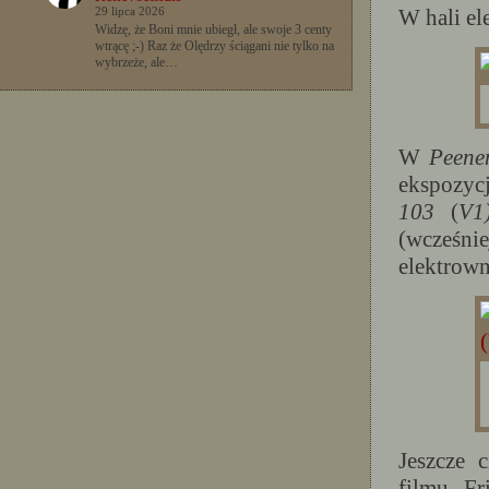
W hali el
29 lipca 2026
Widzę, że Boni mnie ubiegł, ale swoje 3 centy
wtrącę ;-) Raz że Olędrzy ściągani nie tylko na
wybrzeże, ale…
W
Peene
ekspozyc
103
(
V1
(wcześni
elektrown
Jeszcze 
filmu Fr