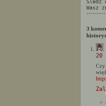
Sledz
Wasz 
---------
3 kome
history
20 
Czy
wię
htt
Zal