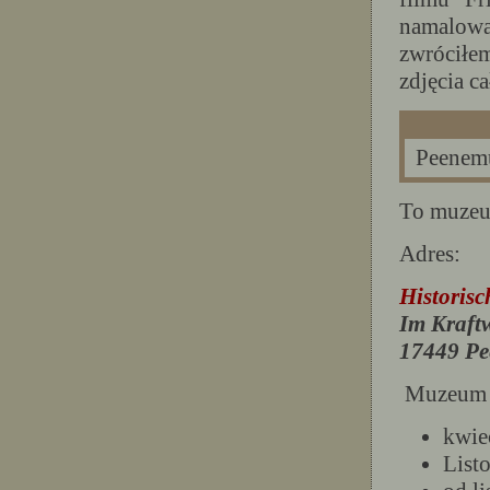
namalowa
zwróciłe
zdjęcia ca
Peenemü
To muzeum
Adres:
Historis
Im Kraft
17449 P
Muzeum 
kwie
List