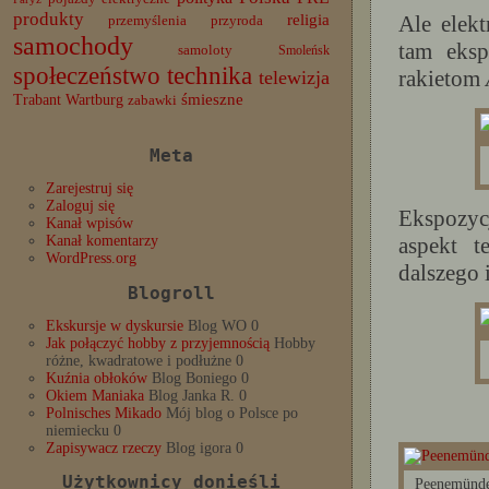
produkty
Ale elek
religia
przemyślenia
przyroda
samochody
tam eksp
samoloty
Smoleńsk
społeczeństwo
technika
rakietom
telewizja
Trabant
śmieszne
Wartburg
zabawki
Meta
Zarejestruj się
Zaloguj się
Ekspozyc
Kanał wpisów
aspekt t
Kanał komentarzy
WordPress.org
dalszego 
Blogroll
Ekskursje w dyskursie
Blog WO 0
Jak połączyć hobby z przyjemnością
Hobby
różne, kwadratowe i podłużne 0
Kuźnia obłoków
Blog Boniego 0
Okiem Maniaka
Blog Janka R. 0
Polnisches Mikado
Mój blog o Polsce po
niemiecku 0
Zapisywacz rzeczy
Blog igora 0
Użytkownicy donieśli
Peenemünde 